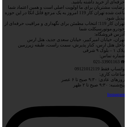
حرفه‌ای از خرید داشته باشید.
رضایت مشتریان برای ما اولویت اصلی است و همین اعتماد شما
باعث شده تهران کار 119 امروز به یک مرجع قابل اتکا در این حوزه
تبدیل شود.
تهران کار 119؛ انتخاب مطمئن برای نگهداری و مراقبت حرفه‌ای از
خودرو.موتورسیکلت شما
آدرس فروشگاه:
تهران، خیابان امیرکبیر، خیابان سعدی جدید، هتل ارس
داخل هتل ارس، کنار پذیرش، سمت راست، طبقه زیرزمین
پلاک ۱ – بلوک ۹ شرقی
شماره تماس:
☎️ 021-33901163
واتساپ فقط 09121012119
ساعات کاری:
روزهای عادی: ۹:۳۰ صبح تا ۶ عصر
پنج‌شنبه: ۹:۳۰ صبح تا ۲ ظهر
Instagram