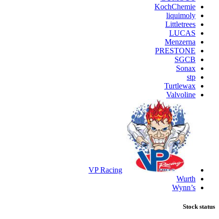
KochChemie
liquimoly
Littletrees
LUCAS
Menzerna
PRESTONE
SGCB
Sonax
stp
Turtlewax
Valvoline
VP Racing
Wurth
Wynn’s
Stock status