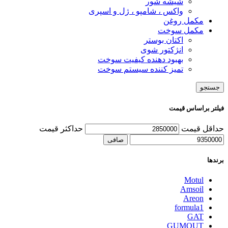
شیشه شور
واکس ، شامپو ، ژل و اسپری
مکمل روغن
مکمل سوخت
اکتان بوستر
انژکتور شوی
بهبود دهنده کیفیت سوخت
تمیز کننده سیستم سوخت
جستجو
فیلتر براساس قیمت
حداقل قیمت
حداكثر قيمت
صافی
برندها
Motul
Amsoil
Areon
formula1
GAT
GUMOUT