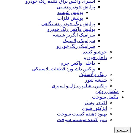
اسپری واکس براق کننده رنگ خودرو
پولیش خودرو دستی
پولیش شیشه
پولیش فلزات
پولیش رنگ خودرو دستگاهی
پولیش واکس رنگ خودرو
سرامیک ابگریز شیشه
سرامیک پلاستیک
سرامیک رنگ خودرو
خوشبو کننده
داخل خودرو
داخلی واکس چرم
واکس داشبورد قطعات پلاستیکی
رینگ و لاستیک
شیشه شور
واکس ، شامپو ، ژل و اسپری
مکمل روغن
مکمل سوخت
اکتان بوستر
انژکتور شوی
بهبود دهنده کیفیت سوخت
تمیز کننده سیستم سوخت
جستجو