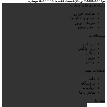
بود.
6,000,000
تومان
قیمت فعلی: 6,000,000 تومان.
دسته بندی های منتخب
نظافت خودرو
بوستر و اکتان ها
شوینده موتور
روغن موتور
برندهای ما
سوناکس
ترتل واکس
واوالین
موتول
لوکاس
صفحات مهم
خانه
فروشگاه
درباره ما
تماس با ما
نماد ها