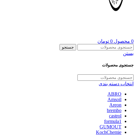
0
محصول
0
تومان
جستجو
بستن
جستجوی محصولات
انتخاب دسته بندی
ABRO
Amsoil
Areon
brembo
castrol
formula1
GUMOUT
KochChemie