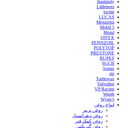
liquimoly
Littletrees
loctite
LUCAS
Menzerna
Mobil 1
Motul
ONYX
PENNZOIL
POLYTOP
PRESTONE
RUPES
SGCB
Sonax
stp
Turtlewax
Valvoline
VP Racing
Wurth
Wynn’s
انواع روغن
روغن ترمز
روغن دیفرانسیل
روغن کمک فنر
روغن گیربکس