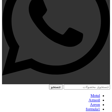
جستجو
Motul
Amsoil
Areon
formula1