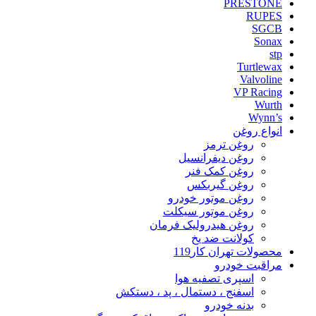
PRESTONE
RUPES
SGCB
Sonax
stp
Turtlewax
Valvoline
VP Racing
Wurth
Wynn’s
انواع روغن
روغن ترمز
روغن دیفرانسیل
روغن کمک فنر
روغن گیربکس
روغن موتور خودرو
روغن موتور سیکلت
روغن هیدرولیک فرمان
کولانت ضد یخ
محصولات تهران کار119
مراقبت خودرو
اسپری تصفیه هوا
اسفنج ، دستمال ، پد ، دستکش
بدنه خودرو