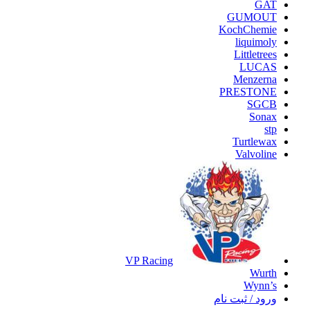
GAT
GUMOUT
KochChemie
liquimoly
Littletrees
LUCAS
Menzerna
PRESTONE
SGCB
Sonax
stp
Turtlewax
Valvoline
VP Racing
Wurth
Wynn’s
ورود / ثبت نام