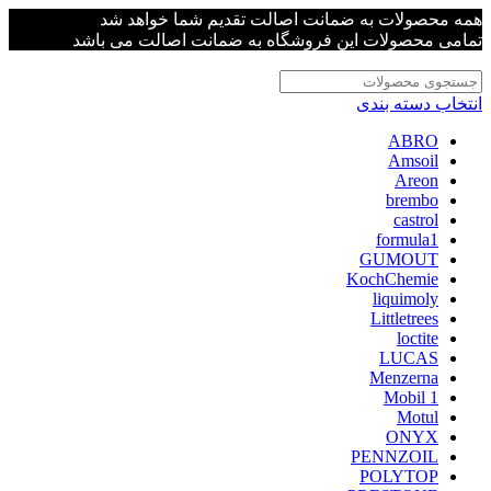
همه محصولات به ضمانت اصالت تقدیم شما خواهد شد
تمامی محصولات این فروشگاه به ضمانت اصالت می باشد
انتخاب دسته بندی
ABRO
Amsoil
Areon
brembo
castrol
formula1
GUMOUT
KochChemie
liquimoly
Littletrees
loctite
LUCAS
Menzerna
Mobil 1
Motul
ONYX
PENNZOIL
POLYTOP