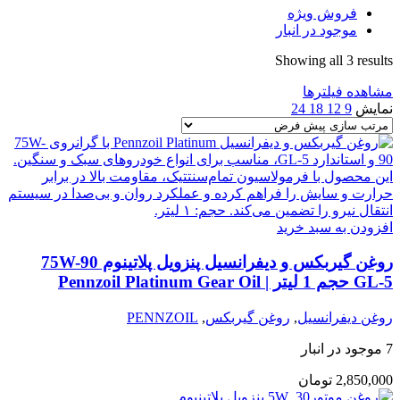
فروش ویژه
موجود در انبار
Showing all 3 results
مشاهده فیلترها
نمایش
9
12
18
24
افزودن به سبد خرید
روغن گیربکس و دیفرانسیل پنزویل پلاتینوم 75W-90
GL-5 حجم 1 لیتر | Pennzoil Platinum Gear Oil
روغن دیفرانسیل
,
روغن گیربکس
,
PENNZOIL
7 موجود در انبار
2,850,000
تومان