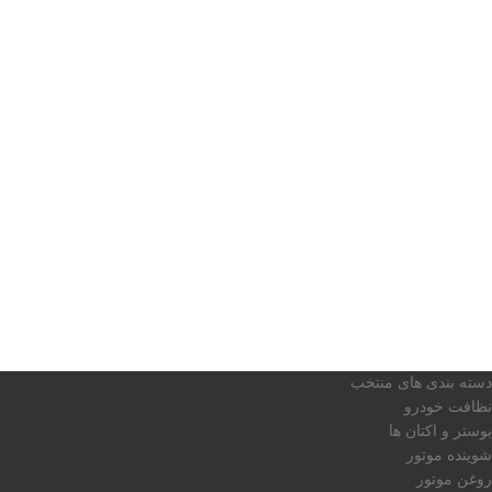
دسته بندی های منتخب
نظافت خودرو
بوستر و اکتان ها
شوینده موتور
روغن موتور