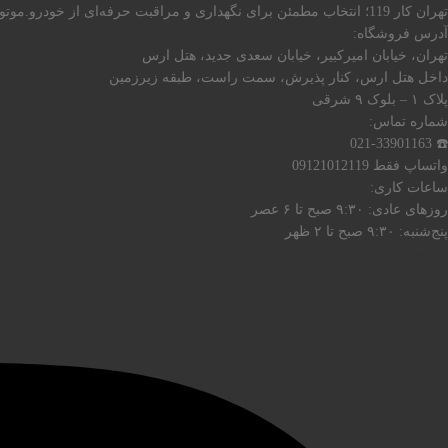
تهران کار 119؛ انتخاب مطمئن برای نگهداری و مراقبت حرفه‌ای از خودرو.موتورسیکلت شما
آدرس فروشگاه:
تهران، خیابان امیرکبیر، خیابان سعدی جدید، هتل ارس
داخل هتل ارس، کنار پذیرش، سمت راست، طبقه زیرزمین
پلاک ۱ – بلوک ۹ شرقی
شماره تماس:
☎️ 021-33901163
واتساپ فقط 09121012119
ساعات کاری:
روزهای عادی: ۹:۳۰ صبح تا ۶ عصر
پنج‌شنبه: ۹:۳۰ صبح تا ۲ ظهر
Instagram