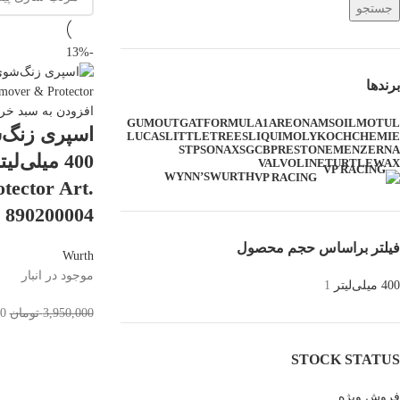
جستجو
-13%
برندها
افزودن به سبد خری
GUMOUT
GAT
FORMULA1
AREON
AMSOIL
MOTUL
اسپری زنگ‌
LUCAS
LITTLETREES
LIQUIMOLY
KOCHCHEMIE
STP
SONAX
SGCB
PRESTONE
MENZERNA
VALVOLINE
TURTLEWAX
WYNN’S
WURTH
VP RACING
tector Art.
890200004
فیلتر براساس حجم محصول
Wurth
موجود در انبار
400 میلی‌لیتر
1
3,950,000
تومان
00
STOCK STATUS
فروش ویژه