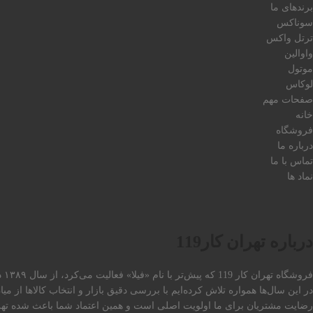
برندهای ما
سوناکس
ترتل واکس
واوالین
موتول
لوکاس
صفحات مهم
خانه
فروشگاه
درباره ما
تماس با ما
نماد ها
درباره تهران کار119
فروشگاه تهران کار 119 که پیش‌تر با نام «فیلا» فعالیت می‌کرد، از سال ۱۳۸۹ در حوزه‌ی لوازم نگهداری و مراقبت خودرو همراه مشتریان بوده است.
در این سال‌ها همواره تلاش کرده‌ایم با بررسی دقیق بازار و انتخاب کالاها از 
رضایت مشتریان برای ما اولویت اصلی است و همین اعتماد شما باعث شده تهران کار 119 امروز به یک مرجع قابل اتکا در این حوزه