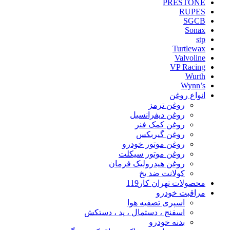
PRESTONE
RUPES
SGCB
Sonax
stp
Turtlewax
Valvoline
VP Racing
Wurth
Wynn’s
انواع روغن
روغن ترمز
روغن دیفرانسیل
روغن کمک فنر
روغن گیربکس
روغن موتور خودرو
روغن موتور سیکلت
روغن هیدرولیک فرمان
کولانت ضد یخ
محصولات تهران کار119
مراقبت خودرو
اسپری تصفیه هوا
اسفنج ، دستمال ، پد ، دستکش
بدنه خودرو