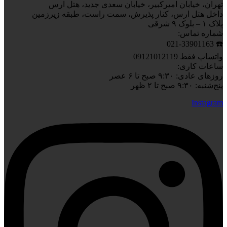
تهران، خیابان امیرکبیر، خیابان سعدی جدید، هتل ارس
داخل هتل ارس، کنار پذیرش، سمت راست، طبقه زیرزمین
پلاک ۱ – بلوک ۹ شرقی
شماره تماس:
☎️ 021-33901163
واتساپ فقط 09121012119
ساعات کاری:
روزهای عادی: ۹:۳۰ صبح تا ۶ عصر
پنج‌شنبه: ۹:۳۰ صبح تا ۲ ظهر
Instagram