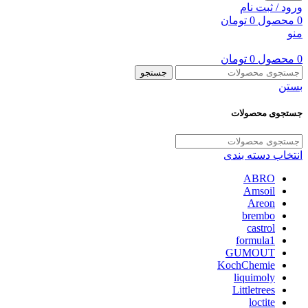
ورود / ثبت نام
0
محصول
0
تومان
منو
0
محصول
0
تومان
جستجو
بستن
جستجوی محصولات
انتخاب دسته بندی
ABRO
Amsoil
Areon
brembo
castrol
formula1
GUMOUT
KochChemie
liquimoly
Littletrees
loctite