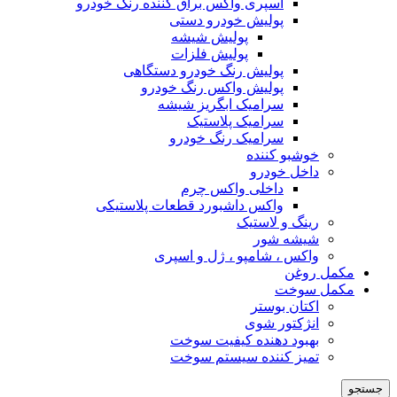
اسپری واکس براق کننده رنگ خودرو
پولیش خودرو دستی
پولیش شیشه
پولیش فلزات
پولیش رنگ خودرو دستگاهی
پولیش واکس رنگ خودرو
سرامیک ابگریز شیشه
سرامیک پلاستیک
سرامیک رنگ خودرو
خوشبو کننده
داخل خودرو
داخلی واکس چرم
واکس داشبورد قطعات پلاستیکی
رینگ و لاستیک
شیشه شور
واکس ، شامپو ، ژل و اسپری
مکمل روغن
مکمل سوخت
اکتان بوستر
انژکتور شوی
بهبود دهنده کیفیت سوخت
تمیز کننده سیستم سوخت
جستجو