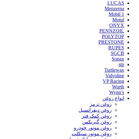
LUCAS
Menzerna
Mobil 1
Motul
ONYX
PENNZOIL
POLYTOP
PRESTONE
RUPES
SGCB
Sonax
stp
Turtlewax
Valvoline
VP Racing
Wurth
Wynn’s
انواع روغن
روغن ترمز
روغن دیفرانسیل
روغن کمک فنر
روغن گیربکس
روغن موتور خودرو
روغن موتور سیکلت