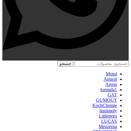
جستجو
Motul
Amsoil
Areon
formula1
GAT
GUMOUT
KochChemie
liquimoly
Littletrees
LUCAS
Menzerna