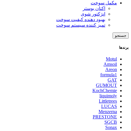
مکمل سوخت
اکتان بوستر
انژکتور شوی
بهبود دهنده کیفیت سوخت
تمیز کننده سیستم سوخت
جستجو
برندها
Motul
Amsoil
Areon
formula1
GAT
GUMOUT
KochChemie
liquimoly
Littletrees
LUCAS
Menzerna
PRESTONE
SGCB
Sonax