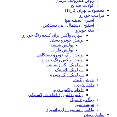
روغن هیدرولیک فرمان
کولانت ضد یخ
محصولات تهران کار119
مراقبت خودرو
اسپری تصفیه هوا
اسفنج ، دستمال ، پد ، دستکش
بدنه خودرو
اسپری واکس براق کننده رنگ خودرو
پولیش خودرو دستی
پولیش شیشه
پولیش فلزات
پولیش رنگ خودرو دستگاهی
پولیش واکس رنگ خودرو
سرامیک ابگریز شیشه
سرامیک پلاستیک
سرامیک رنگ خودرو
خوشبو کننده
داخل خودرو
داخلی واکس چرم
واکس داشبورد قطعات پلاستیکی
رینگ و لاستیک
شیشه شور
واکس ، شامپو ، ژل و اسپری
مکمل روغن