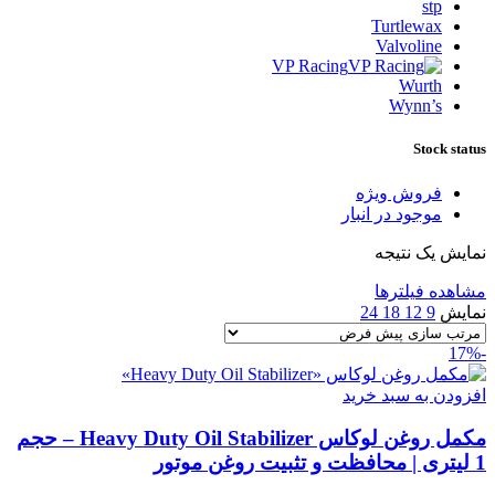
stp
Turtlewax
Valvoline
VP Racing
Wurth
Wynn’s
Stock status
فروش ویژه
موجود در انبار
نمایش یک نتیجه
مشاهده فیلترها
نمایش
9
12
18
24
-17%
افزودن به سبد خرید
مکمل روغن لوکاس Heavy Duty Oil Stabilizer – حجم
1 لیتری | محافظت و تثبیت روغن موتور