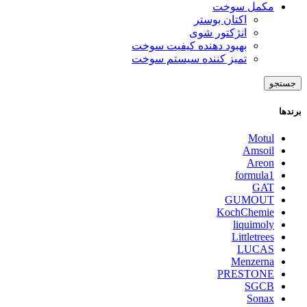
مکمل سوخت
اکتان بوستر
انژکتور شوی
بهبود دهنده کیفیت سوخت
تمیز کننده سیستم سوخت
جستجو
برندها
Motul
Amsoil
Areon
formula1
GAT
GUMOUT
KochChemie
liquimoly
Littletrees
LUCAS
Menzerna
PRESTONE
SGCB
Sonax