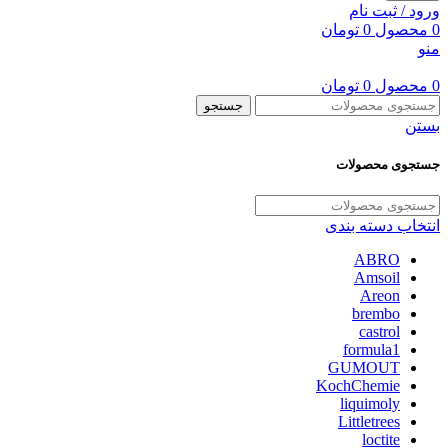
ورود / ثبت نام
0
محصول
0
تومان
منو
0
محصول
0
تومان
جستجو
بستن
جستجوی محصولات
انتخاب دسته بندی
ABRO
Amsoil
Areon
brembo
castrol
formula1
GUMOUT
KochChemie
liquimoly
Littletrees
loctite