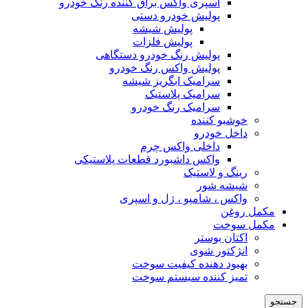
اسپری واکس براق کننده رنگ خودرو
پولیش خودرو دستی
پولیش شیشه
پولیش فلزات
پولیش رنگ خودرو دستگاهی
پولیش واکس رنگ خودرو
سرامیک ابگریز شیشه
سرامیک پلاستیک
سرامیک رنگ خودرو
خوشبو کننده
داخل خودرو
داخلی واکس چرم
واکس داشبورد قطعات پلاستیکی
رینگ و لاستیک
شیشه شور
واکس ، شامپو ، ژل و اسپری
مکمل روغن
مکمل سوخت
اکتان بوستر
انژکتور شوی
بهبود دهنده کیفیت سوخت
تمیز کننده سیستم سوخت
جستجو