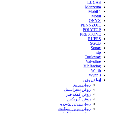
LUCAS
Menzerna
Mobil 1
Motul
ONYX
PENNZOIL
POLYTOP
PRESTONE
RUPES
SGCB
Sonax
stp
Turtlewax
Valvoline
VP Racing
Wurth
Wynn’s
انواع روغن
روغن ترمز
روغن دیفرانسیل
روغن کمک فنر
روغن گیربکس
روغن موتور خودرو
روغن موتور سیکلت