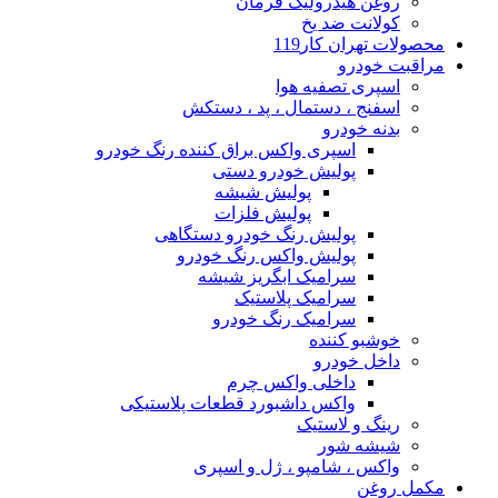
روغن هیدرولیک فرمان
کولانت ضد یخ
محصولات تهران کار119
مراقبت خودرو
اسپری تصفیه هوا
اسفنج ، دستمال ، پد ، دستکش
بدنه خودرو
اسپری واکس براق کننده رنگ خودرو
پولیش خودرو دستی
پولیش شیشه
پولیش فلزات
پولیش رنگ خودرو دستگاهی
پولیش واکس رنگ خودرو
سرامیک ابگریز شیشه
سرامیک پلاستیک
سرامیک رنگ خودرو
خوشبو کننده
داخل خودرو
داخلی واکس چرم
واکس داشبورد قطعات پلاستیکی
رینگ و لاستیک
شیشه شور
واکس ، شامپو ، ژل و اسپری
مکمل روغن