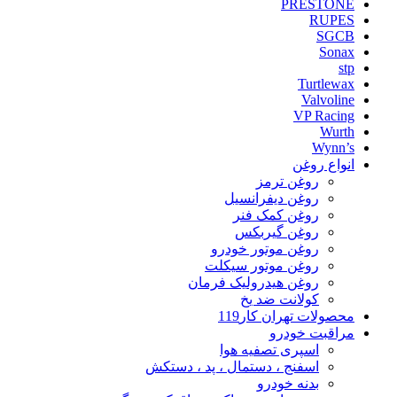
PRESTONE
RUPES
SGCB
Sonax
stp
Turtlewax
Valvoline
VP Racing
Wurth
Wynn’s
انواع روغن
روغن ترمز
روغن دیفرانسیل
روغن کمک فنر
روغن گیربکس
روغن موتور خودرو
روغن موتور سیکلت
روغن هیدرولیک فرمان
کولانت ضد یخ
محصولات تهران کار119
مراقبت خودرو
اسپری تصفیه هوا
اسفنج ، دستمال ، پد ، دستکش
بدنه خودرو