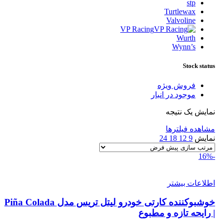
stp
Turtlewax
Valvoline
VP Racing
Wurth
Wynn’s
Stock status
فروش ویژه
موجود در انبار
نمایش یک نتیجه
مشاهده فیلترها
نمایش
9
12
18
24
-16%
اطلاعات بیشتر
خوشبوکننده کارتی خودرو لیتل تریس مدل Piña Colada
| رایحه تازه و مطبوع