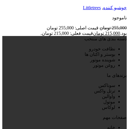
خوشبو کننده
,
Littletrees
ناموجود
255,000
تومان
قیمت اصلی: 255,000 تومان
بود.
215,000
تومان
قیمت فعلی: 215,000 تومان.
دسته بندی های منتخب
نظافت خودرو
بوستر و اکتان ها
شوینده موتور
روغن موتور
برندهای ما
سوناکس
ترتل واکس
واوالین
موتول
لوکاس
صفحات مهم
خانه