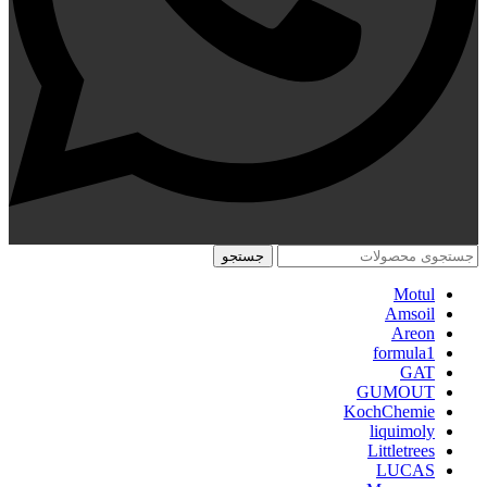
جستجو
Motul
Amsoil
Areon
formula1
GAT
GUMOUT
KochChemie
liquimoly
Littletrees
LUCAS