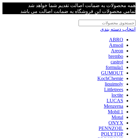
همه محصولات به ضمانت اصالت تقدیم شما خواهد شد
تمامی محصولات این فروشگاه به ضمانت اصالت می باشد
انتخاب دسته بندی
ABRO
Amsoil
Areon
brembo
castrol
formula1
GUMOUT
KochChemie
liquimoly
Littletrees
loctite
LUCAS
Menzerna
Mobil 1
Motul
ONYX
PENNZOIL
POLYTOP