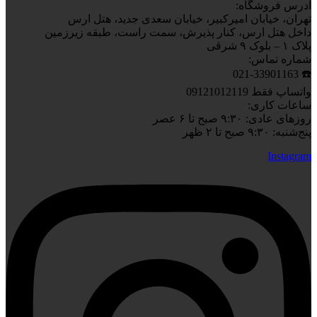
آدرس فروشگاه:
تهران، خیابان امیرکبیر، خیابان سعدی جدید، هتل ارس
داخل هتل ارس، کنار پذیرش، سمت راست، طبقه زیرزمین
پلاک ۱ – بلوک ۹ شرقی
شماره تماس:
☎️ 021-33901163
واتساپ فقط 09121012119
ساعات کاری:
روزهای عادی: ۹:۳۰ صبح تا ۶ عصر
پنج‌شنبه: ۹:۳۰ صبح تا ۲ ظهر
Instagram