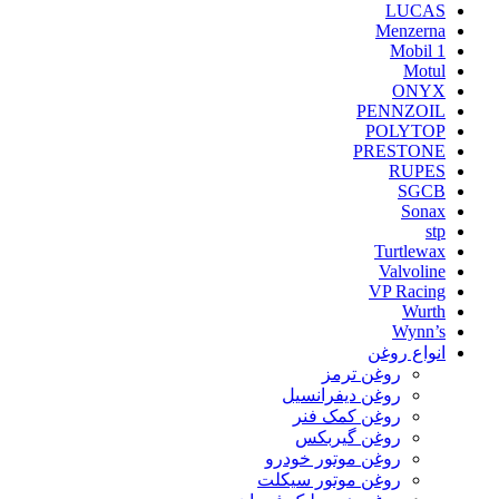
LUCAS
Menzerna
Mobil 1
Motul
ONYX
PENNZOIL
POLYTOP
PRESTONE
RUPES
SGCB
Sonax
stp
Turtlewax
Valvoline
VP Racing
Wurth
Wynn’s
انواع روغن
روغن ترمز
روغن دیفرانسیل
روغن کمک فنر
روغن گیربکس
روغن موتور خودرو
روغن موتور سیکلت