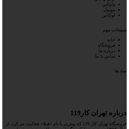
واوالین
موتول
لوکاس
صفحات مهم
خانه
فروشگاه
درباره ما
تماس با ما
نماد ها
درباره تهران کار119
فروشگاه تهران کار 119 که پیش‌تر با نام «فیلا» فعالیت می‌کرد، از