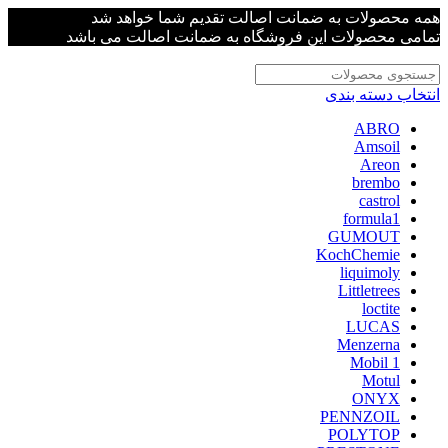
همه محصولات به ضمانت اصالت تقدیم شما خواهد شد
تمامی محصولات این فروشگاه به ضمانت اصالت می باشد
انتخاب دسته بندی
ABRO
Amsoil
Areon
brembo
castrol
formula1
GUMOUT
KochChemie
liquimoly
Littletrees
loctite
LUCAS
Menzerna
Mobil 1
Motul
ONYX
PENNZOIL
POLYTOP