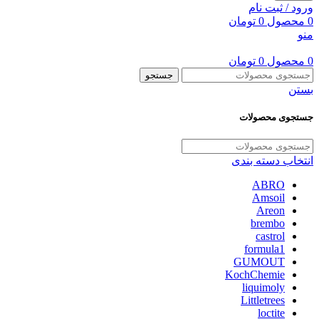
ورود / ثبت نام
0
محصول
0
تومان
منو
0
محصول
0
تومان
جستجو
بستن
جستجوی محصولات
انتخاب دسته بندی
ABRO
Amsoil
Areon
brembo
castrol
formula1
GUMOUT
KochChemie
liquimoly
Littletrees
loctite