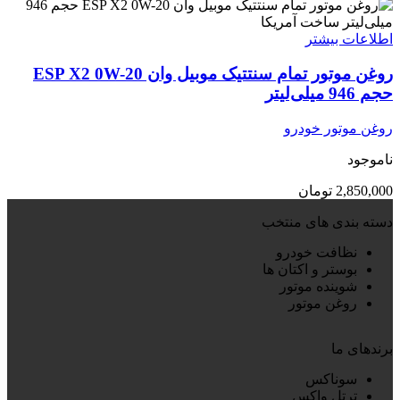
اطلاعات بیشتر
روغن موتور تمام سنتتیک موبیل وان ESP X2 0W-20
حجم 946 میلی‌لیتر
روغن موتور خودرو
ناموجود
2,850,000
تومان
دسته بندی های منتخب
نظافت خودرو
بوستر و اکتان ها
شوینده موتور
روغن موتور
برندهای ما
سوناکس
ترتل واکس