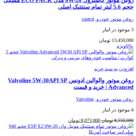
روغن موتور کاسترول 0W-20 مدل ECO PACK مشکی
حجم 5.6 لیتر تمام سنتتیک اصلی
روغن موتور خودرو
,
castrol
3 موجود در انبار
13,450,000
تومان
-6%
ویژه
افزودن به سبد خرید
روغن موتور والوالین ادونس Valvoline 5W-30API SP
Advanced | خرید و قیمت
روغن موتور خودرو
,
Valvoline
4 موجود در انبار
8,550,000
تومان
8,073,000
تومان