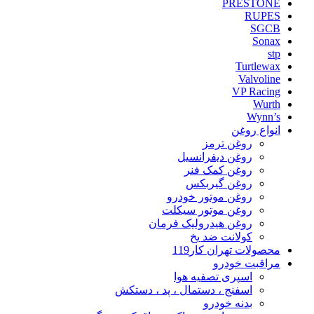
PRESTONE
RUPES
SGCB
Sonax
stp
Turtlewax
Valvoline
VP Racing
Wurth
Wynn’s
انواع روغن
روغن ترمز
روغن دیفرانسیل
روغن کمک فنر
روغن گیربکس
روغن موتور خودرو
روغن موتور سیکلت
روغن هیدرولیک فرمان
کولانت ضد یخ
محصولات تهران کار119
مراقبت خودرو
اسپری تصفیه هوا
اسفنج ، دستمال ، پد ، دستکش
بدنه خودرو