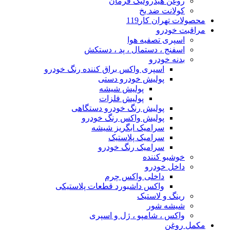
روغن هیدرولیک فرمان
کولانت ضد یخ
محصولات تهران کار119
مراقبت خودرو
اسپری تصفیه هوا
اسفنج ، دستمال ، پد ، دستکش
بدنه خودرو
اسپری واکس براق کننده رنگ خودرو
پولیش خودرو دستی
پولیش شیشه
پولیش فلزات
پولیش رنگ خودرو دستگاهی
پولیش واکس رنگ خودرو
سرامیک ابگریز شیشه
سرامیک پلاستیک
سرامیک رنگ خودرو
خوشبو کننده
داخل خودرو
داخلی واکس چرم
واکس داشبورد قطعات پلاستیکی
رینگ و لاستیک
شیشه شور
واکس ، شامپو ، ژل و اسپری
مکمل روغن