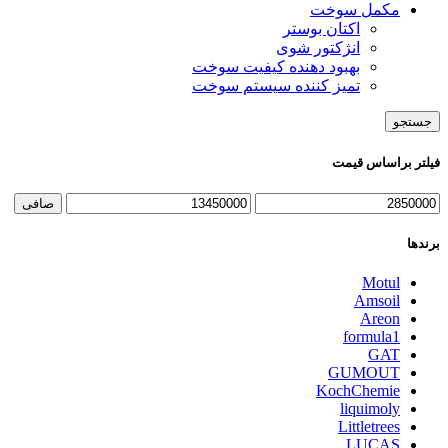
مکمل سوخت
اکتان بوستر
انژکتور شوی
بهبود دهنده کیفیت سوخت
تمیز کننده سیستم سوخت
جستجو
فیلتر براساس قیمت
صافی
برندها
Motul
Amsoil
Areon
formula1
GAT
GUMOUT
KochChemie
liquimoly
Littletrees
LUCAS