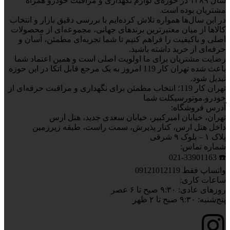
سال ۱۳۸۹ در حوزه‌ی لوازم نگهداری و مراقبت خودرو همراه
مشتریان بوده است.
در این سال‌ها همواره تلاش کرده‌ایم با بررسی دقیق بازار و انتخاب
کالاها از میان معتبرترین برندهای جهانی، مجموعه‌ای از محصولات
اصلی و باکیفیت را فراهم کنیم تا شما تجربه‌ای مطمئن، آسان و
حرفه‌ای از خرید داشته باشید.
رضایت مشتریان برای ما اولویت اصلی است و همین اعتماد شما
باعث شده تهران کار 119 امروز به یک مرجع قابل اتکا در این حوزه
تبدیل شود.
تهران کار 119؛ انتخاب مطمئن برای نگهداری و مراقبت حرفه‌ای از
خودرو.موتورسیکلت شما
آدرس فروشگاه:
تهران، خیابان امیرکبیر، خیابان سعدی جدید، هتل ارس
داخل هتل ارس، کنار پذیرش، سمت راست، طبقه زیرزمین
پلاک ۱ – بلوک ۹ شرقی
شماره تماس:
☎️ 021-33901163
واتساپ فقط 09121012119
ساعات کاری:
روزهای عادی: ۹:۳۰ صبح تا ۶ عصر
پنج‌شنبه: ۹:۳۰ صبح تا ۲ ظهر