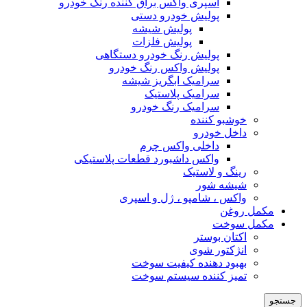
اسپری واکس براق کننده رنگ خودرو
پولیش خودرو دستی
پولیش شیشه
پولیش فلزات
پولیش رنگ خودرو دستگاهی
پولیش واکس رنگ خودرو
سرامیک ابگریز شیشه
سرامیک پلاستیک
سرامیک رنگ خودرو
خوشبو کننده
داخل خودرو
داخلی واکس چرم
واکس داشبورد قطعات پلاستیکی
رینگ و لاستیک
شیشه شور
واکس ، شامپو ، ژل و اسپری
مکمل روغن
مکمل سوخت
اکتان بوستر
انژکتور شوی
بهبود دهنده کیفیت سوخت
تمیز کننده سیستم سوخت
جستجو