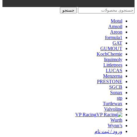
جستجو
Motul
Amsoil
Areon
formula1
GAT
GUMOUT
KochChemie
liquimoly
Littletrees
LUCAS
Menzerna
PRESTONE
SGCB
Sonax
stp
Turtlewax
Valvoline
VP Racing
Wurth
Wynn’s
ورود / ثبت نام