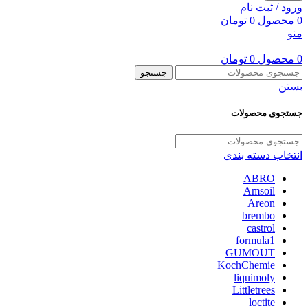
ورود / ثبت نام
0
محصول
0
تومان
منو
0
محصول
0
تومان
جستجو
بستن
جستجوی محصولات
انتخاب دسته بندی
ABRO
Amsoil
Areon
brembo
castrol
formula1
GUMOUT
KochChemie
liquimoly
Littletrees
loctite