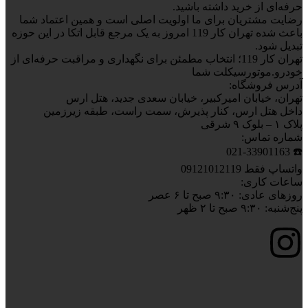
حرفه‌ای از خرید داشته باشید.
رضایت مشتریان برای ما اولویت اصلی است و همین اعتماد شما
باعث شده تهران کار 119 امروز به یک مرجع قابل اتکا در این حوزه
تبدیل شود.
تهران کار 119؛ انتخاب مطمئن برای نگهداری و مراقبت حرفه‌ای از
خودرو.موتورسیکلت شما
آدرس فروشگاه:
تهران، خیابان امیرکبیر، خیابان سعدی جدید، هتل ارس
داخل هتل ارس، کنار پذیرش، سمت راست، طبقه زیرزمین
پلاک ۱ – بلوک ۹ شرقی
شماره تماس:
☎️ 021-33901163
واتساپ فقط 09121012119
ساعات کاری:
روزهای عادی: ۹:۳۰ صبح تا ۶ عصر
پنج‌شنبه: ۹:۳۰ صبح تا ۲ ظهر