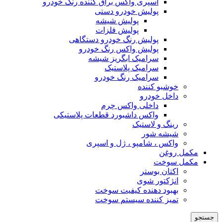
اسپری واکس براق کننده رنگ خودرو
پولیش خودرو دستی
پولیش شیشه
پولیش فلزات
پولیش رنگ خودرو دستگاهی
پولیش واکس رنگ خودرو
سرامیک ابگریز شیشه
سرامیک پلاستیک
سرامیک رنگ خودرو
خوشبو کننده
داخل خودرو
داخلی واکس چرم
واکس داشبورد قطعات پلاستیکی
رینگ و لاستیک
شیشه شور
واکس ، شامپو ، ژل و اسپری
مکمل روغن
مکمل سوخت
اکتان بوستر
انژکتور شوی
بهبود دهنده کیفیت سوخت
تمیز کننده سیستم سوخت
جستجو