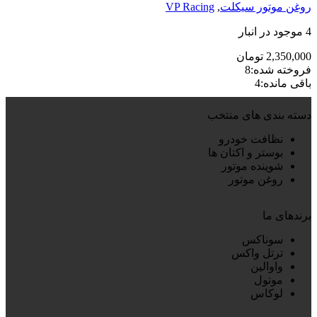
روغن موتور سیکلت
,
VP Racing
4 موجود در انبار
2,350,000
تومان
فروخته شده:
8
باقی مانده:
4
دسته بندی های منتخب
نظافت خودرو
بوستر و اکتان ها
شوینده موتور
روغن موتور
برندهای ما
سوناکس
ترتل واکس
واوالین
موتول
لوکاس