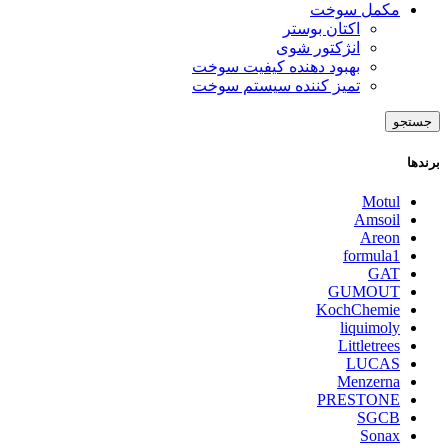
مکمل سوخت
اکتان بوستر
انژکتور شوی
بهبود دهنده کیفیت سوخت
تمیز کننده سیستم سوخت
جستجو
برندها
Motul
Amsoil
Areon
formula1
GAT
GUMOUT
KochChemie
liquimoly
Littletrees
LUCAS
Menzerna
PRESTONE
SGCB
Sonax