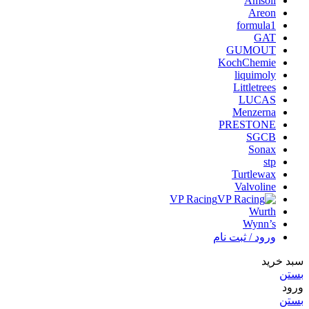
Amsoil
Areon
formula1
GAT
GUMOUT
KochChemie
liquimoly
Littletrees
LUCAS
Menzerna
PRESTONE
SGCB
Sonax
stp
Turtlewax
Valvoline
VP Racing
Wurth
Wynn’s
ورود / ثبت نام
سبد خرید
بستن
ورود
بستن