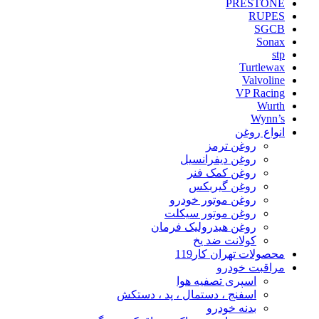
PRESTONE
RUPES
SGCB
Sonax
stp
Turtlewax
Valvoline
VP Racing
Wurth
Wynn’s
انواع روغن
روغن ترمز
روغن دیفرانسیل
روغن کمک فنر
روغن گیربکس
روغن موتور خودرو
روغن موتور سیکلت
روغن هیدرولیک فرمان
کولانت ضد یخ
محصولات تهران کار119
مراقبت خودرو
اسپری تصفیه هوا
اسفنج ، دستمال ، پد ، دستکش
بدنه خودرو