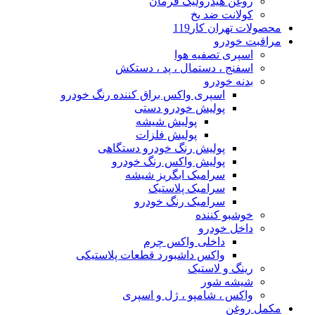
روغن هیدرولیک فرمان
کولانت ضد یخ
محصولات تهران کار119
مراقبت خودرو
اسپری تصفیه هوا
اسفنج ، دستمال ، پد ، دستکش
بدنه خودرو
اسپری واکس براق کننده رنگ خودرو
پولیش خودرو دستی
پولیش شیشه
پولیش فلزات
پولیش رنگ خودرو دستگاهی
پولیش واکس رنگ خودرو
سرامیک ابگریز شیشه
سرامیک پلاستیک
سرامیک رنگ خودرو
خوشبو کننده
داخل خودرو
داخلی واکس چرم
واکس داشبورد قطعات پلاستیکی
رینگ و لاستیک
شیشه شور
واکس ، شامپو ، ژل و اسپری
مکمل روغن