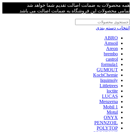
همه محصولات به ضمانت اصالت تقدیم شما خواهد شد
تمامی محصولات این فروشگاه به ضمانت اصالت می باشد
انتخاب دسته بندی
ABRO
Amsoil
Areon
brembo
castrol
formula1
GUMOUT
KochChemie
liquimoly
Littletrees
loctite
LUCAS
Menzerna
Mobil 1
Motul
ONYX
PENNZOIL
POLYTOP