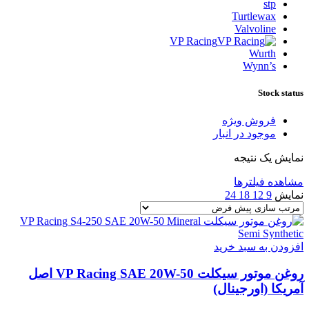
stp
Turtlewax
Valvoline
VP Racing
Wurth
Wynn’s
Stock status
فروش ویژه
موجود در انبار
نمایش یک نتیجه
مشاهده فیلترها
نمایش
9
12
18
24
افزودن به سبد خرید
روغن موتور سیکلت VP Racing SAE 20W-50 اصل
آمریکا (اورجینال)