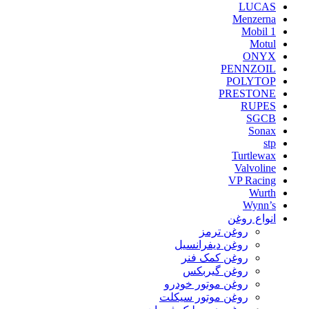
LUCAS
Menzerna
Mobil 1
Motul
ONYX
PENNZOIL
POLYTOP
PRESTONE
RUPES
SGCB
Sonax
stp
Turtlewax
Valvoline
VP Racing
Wurth
Wynn’s
انواع روغن
روغن ترمز
روغن دیفرانسیل
روغن کمک فنر
روغن گیربکس
روغن موتور خودرو
روغن موتور سیکلت