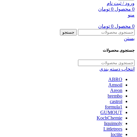
ورود / ثبت نام
0
محصول
0
تومان
منو
0
محصول
0
تومان
جستجو
بستن
جستجوی محصولات
انتخاب دسته بندی
ABRO
Amsoil
Areon
brembo
castrol
formula1
GUMOUT
KochChemie
liquimoly
Littletrees
loctite