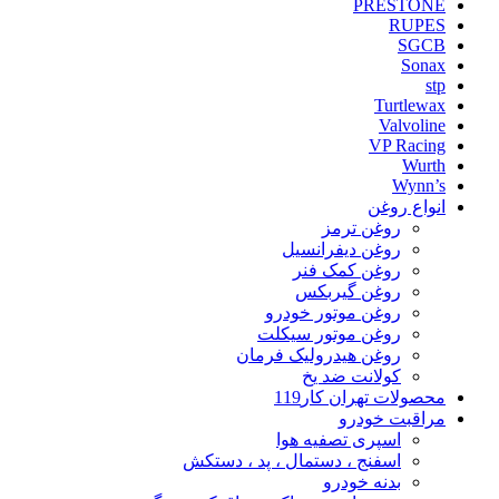
PRESTONE
RUPES
SGCB
Sonax
stp
Turtlewax
Valvoline
VP Racing
Wurth
Wynn’s
انواع روغن
روغن ترمز
روغن دیفرانسیل
روغن کمک فنر
روغن گیربکس
روغن موتور خودرو
روغن موتور سیکلت
روغن هیدرولیک فرمان
کولانت ضد یخ
محصولات تهران کار119
مراقبت خودرو
اسپری تصفیه هوا
اسفنج ، دستمال ، پد ، دستکش
بدنه خودرو