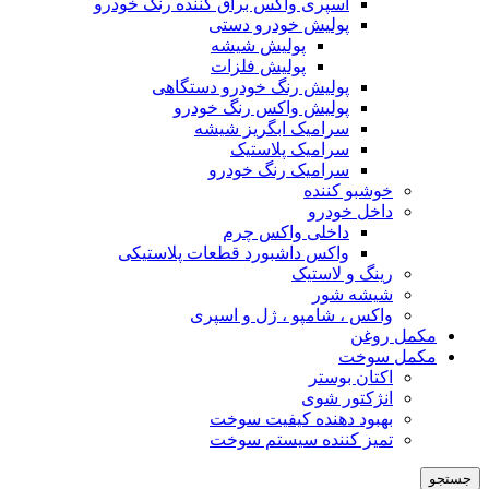
اسپری واکس براق کننده رنگ خودرو
پولیش خودرو دستی
پولیش شیشه
پولیش فلزات
پولیش رنگ خودرو دستگاهی
پولیش واکس رنگ خودرو
سرامیک ابگریز شیشه
سرامیک پلاستیک
سرامیک رنگ خودرو
خوشبو کننده
داخل خودرو
داخلی واکس چرم
واکس داشبورد قطعات پلاستیکی
رینگ و لاستیک
شیشه شور
واکس ، شامپو ، ژل و اسپری
مکمل روغن
مکمل سوخت
اکتان بوستر
انژکتور شوی
بهبود دهنده کیفیت سوخت
تمیز کننده سیستم سوخت
جستجو