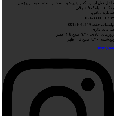
داخل هتل ارس، کنار پذیرش، سمت راست، طبقه زیرزمین
پلاک ۱ – بلوک ۹ شرقی
شماره تماس:
☎️ 021-33901163
واتساپ فقط 09121012119
ساعات کاری:
روزهای عادی: ۹:۳۰ صبح تا ۶ عصر
پنج‌شنبه: ۹:۳۰ صبح تا ۲ ظهر
Instagram