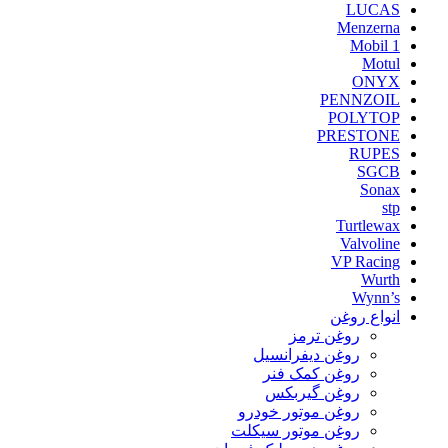
LUCAS
Menzerna
Mobil 1
Motul
ONYX
PENNZOIL
POLYTOP
PRESTONE
RUPES
SGCB
Sonax
stp
Turtlewax
Valvoline
VP Racing
Wurth
Wynn’s
انواع روغن
روغن ترمز
روغن دیفرانسیل
روغن کمک فنر
روغن گیربکس
روغن موتور خودرو
روغن موتور سیکلت