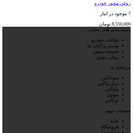
روغن موتور خودرو
7 موجود در انبار
8,550,000
تومان
دسته بندی های منتخب
نظافت خودرو
بوستر و اکتان ها
شوینده موتور
روغن موتور
برندهای ما
سوناکس
ترتل واکس
واوالین
موتول
لوکاس
صفحات مهم
خانه
فروشگاه
درباره ما