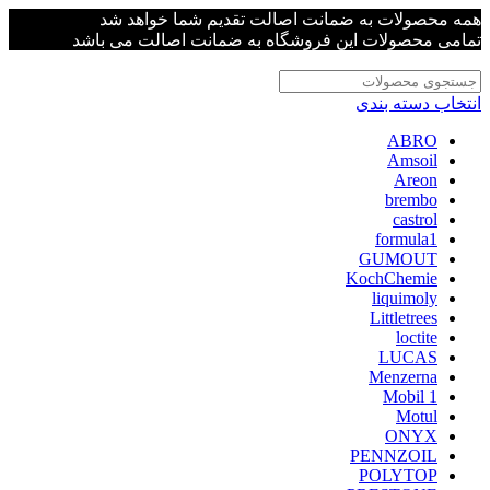
همه محصولات به ضمانت اصالت تقدیم شما خواهد شد
تمامی محصولات این فروشگاه به ضمانت اصالت می باشد
انتخاب دسته بندی
ABRO
Amsoil
Areon
brembo
castrol
formula1
GUMOUT
KochChemie
liquimoly
Littletrees
loctite
LUCAS
Menzerna
Mobil 1
Motul
ONYX
PENNZOIL
POLYTOP