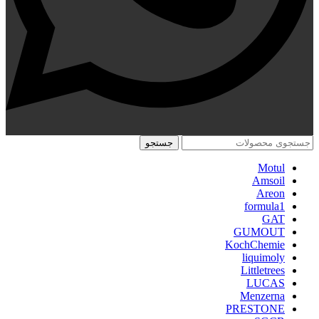
جستجو
Motul
Amsoil
Areon
formula1
GAT
GUMOUT
KochChemie
liquimoly
Littletrees
LUCAS
Menzerna
PRESTONE