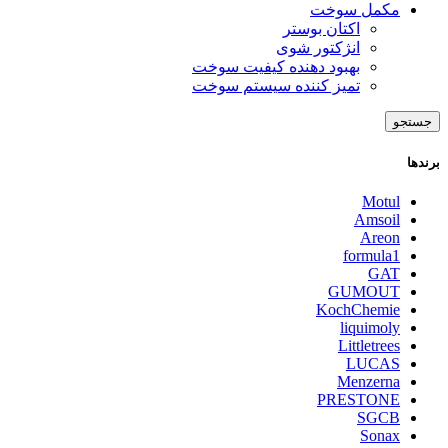
مکمل سوخت
اکتان بوستر
انژکتور شوی
بهبود دهنده کیفیت سوخت
تمیز کننده سیستم سوخت
جستجو
برندها
Motul
Amsoil
Areon
formula1
GAT
GUMOUT
KochChemie
liquimoly
Littletrees
LUCAS
Menzerna
PRESTONE
SGCB
Sonax