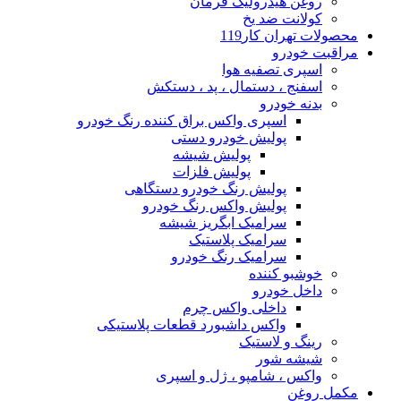
روغن هیدرولیک فرمان
کولانت ضد یخ
محصولات تهران کار119
مراقبت خودرو
اسپری تصفیه هوا
اسفنج ، دستمال ، پد ، دستکش
بدنه خودرو
اسپری واکس براق کننده رنگ خودرو
پولیش خودرو دستی
پولیش شیشه
پولیش فلزات
پولیش رنگ خودرو دستگاهی
پولیش واکس رنگ خودرو
سرامیک ابگریز شیشه
سرامیک پلاستیک
سرامیک رنگ خودرو
خوشبو کننده
داخل خودرو
داخلی واکس چرم
واکس داشبورد قطعات پلاستیکی
رینگ و لاستیک
شیشه شور
واکس ، شامپو ، ژل و اسپری
مکمل روغن