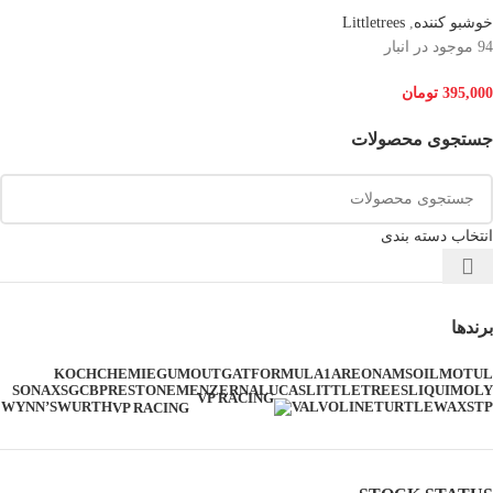
خوشبو کننده
,
Littletrees
94 موجود در انبار
395,000
تومان
جستجوی محصولات
انتخاب دسته بندی
برندها
KOCHCHEMIE
GUMOUT
GAT
FORMULA1
AREON
AMSOIL
MOTUL
SONAX
SGCB
PRESTONE
MENZERNA
LUCAS
LITTLETREES
LIQUIMOLY
WYNN’S
WURTH
VALVOLINE
TURTLEWAX
STP
VP RACING