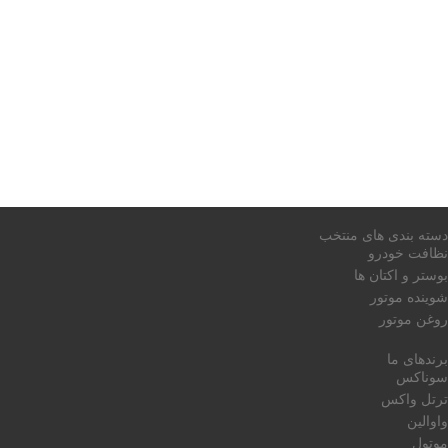
دسته بندی های منتخب
نظافت خودرو
بوستر و اکتان ها
شوینده موتور
روغن موتور
برندهای ما
سوناکس
ترتل واکس
واوالین
موتول