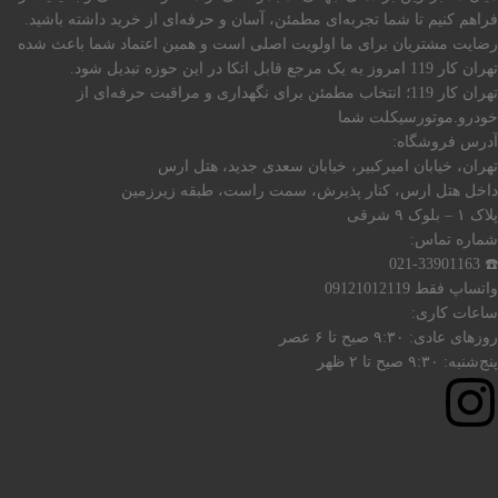
فراهم کنیم تا شما تجربه‌ای مطمئن، آسان و حرفه‌ای از خرید داشته باشید.
رضایت مشتریان برای ما اولویت اصلی است و همین اعتماد شما باعث شده
تهران کار 119 امروز به یک مرجع قابل اتکا در این حوزه تبدیل شود.
تهران کار 119؛ انتخاب مطمئن برای نگهداری و مراقبت حرفه‌ای از
خودرو.موتورسیکلت شما
آدرس فروشگاه:
تهران، خیابان امیرکبیر، خیابان سعدی جدید، هتل ارس
داخل هتل ارس، کنار پذیرش، سمت راست، طبقه زیرزمین
پلاک ۱ – بلوک ۹ شرقی
شماره تماس:
☎️ 021-33901163
واتساپ فقط 09121012119
ساعات کاری:
روزهای عادی: ۹:۳۰ صبح تا ۶ عصر
پنج‌شنبه: ۹:۳۰ صبح تا ۲ ظهر