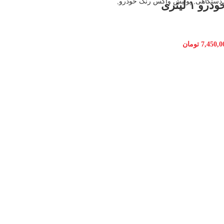
 دستگاهی
,
پولیش واکس رنگ خودرو
,
 ۱ لیتری
7,450,0
تومان