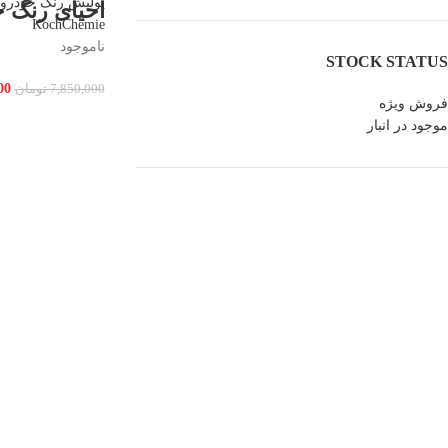
پولیش رنگ خودرو
احیای رنگ خودرو
KochChemie
ناموجود
STOCK STATUS
00
7,850,000
تومان
فروش ویژه
موجود در انبار