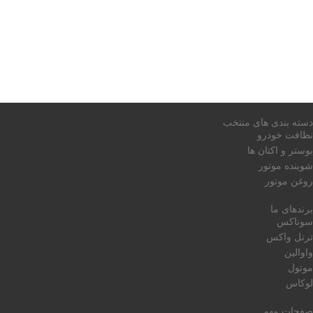
دسته بندی های منتخب
نظافت خودرو
بوستر و اکتان ها
شوینده موتور
روغن موتور
برندهای ما
سوناکس
ترتل واکس
واوالین
موتول
لوکاس
صفحات مهم