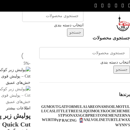
انتخاب دسته بندی
جستجو
جستجوی محصولات
انتخاب دسته بندی
-5%
جستجو
برندها
GUMOUT
GAT
FORMULA1
AREON
AMSOIL
MOTUL
اطلاعات بیشتر
LUCAS
LITTLETREES
LIQUIMOLY
KOCHCHEMIE
STP
SONAX
SGCB
PRESTONE
MENZERNA
WURTH
VALVOLINE
TURTLEWAX
VP RACING
WYNN’S