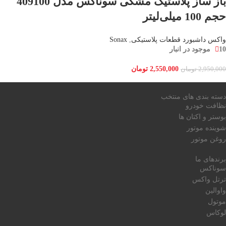
باز ساز پلاستیک مشکی سوناکس مدل 409100
حجم 100 میلی‌لیتر
واکس داشبورد قطعات پلاستیکی
,
Sonax
10 موجود در انبار
2,550,000
تومان
2,950,000
تومان
دسته بندی های منتخب
نظافت خودرو
بوستر و اکتان ها
شوینده موتور
روغن موتور
برندهای ما
سوناکس
ترتل واکس
واوالین
موتول
لوکاس