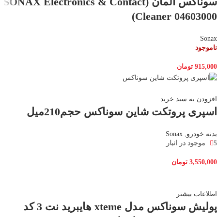
سوناکس آلمان (SONAX Electronics & Contact
Cleaner 04603000)
Sonax
ناموجود
915,000
تومان
افزودن به سبد خرید
اسپری پروتکت شاین سوناکس حجم210میل
بدنه خودرو
,
Sonax
5 موجود در انبار
3,550,000
تومان
اطلاعات بیشتر
پولیش سوناکس مدل xteme هایبرید نت 3 کد