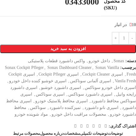
03433000
کد محصول
(SKU)
10 در انبار
افزودن به سبد خرید
دسته:
Sonax
,
داخل خودرو
,
واکس داشبورد قطعات پلاستیکی
برچسب:
Sonax Vanilla
,
Sonax Dashboard Cleaner
,
Sonax Cockpit Pfleger
Fresh
,
اسپری Cockpit Cleaner
,
اسپری Cockpit Pfleger
,
اسپری Cockpit
Vanila Fresh
,
اسپری آلمانی سوناکس
,
اسپری خوشبو کننده داخل خودرو
,
اسپری داخل خودرو سوناکس
,
اسپری داشبورد خوشبو
,
اسپری داشبورد
رایحه وانیل
,
اسپری داشبورد سوناکس
,
اسپری سوناکس
,
اسپری
سوناکس محافظ داشبورد
,
اسپری محافظ پلاستیک خودرو
,
اسپری محافظ
داشبورد
,
اسپری نانو داشبورد
,
تمیزکننده داشبورد
,
سوناکس
,
محافظ
داشبورد خودرو
,
محصولات مراقبت داخل خودرو
,
مواد شوینده خودرو
اشتراک گذاری:
توضیحات
توضیحات تکمیلی
مشخصات
درباره محصول
محصولات مرتبط