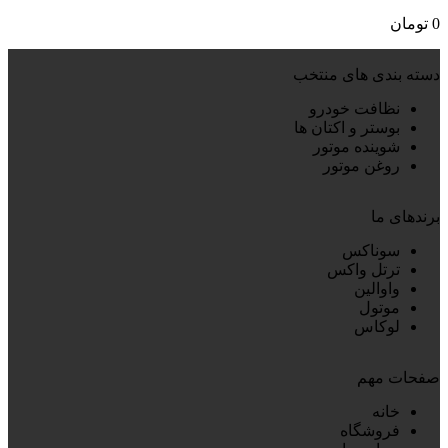
0
تومان
دسته بندی های منتخب
نظافت خودرو
بوستر و اکتان ها
شوینده موتور
روغن موتور
برندهای ما
سوناکس
ترتل واکس
واوالین
موتول
لوکاس
صفحات مهم
خانه
فروشگاه