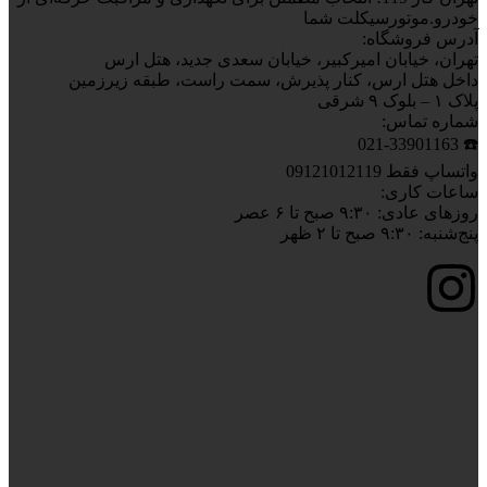
خودرو.موتورسیکلت شما
آدرس فروشگاه:
تهران، خیابان امیرکبیر، خیابان سعدی جدید، هتل ارس
داخل هتل ارس، کنار پذیرش، سمت راست، طبقه زیرزمین
پلاک ۱ – بلوک ۹ شرقی
شماره تماس:
☎️ 021-33901163
واتساپ فقط 09121012119
ساعات کاری:
روزهای عادی: ۹:۳۰ صبح تا ۶ عصر
پنج‌شنبه: ۹:۳۰ صبح تا ۲ ظهر