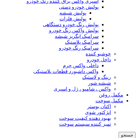
اسپری واکس براق کننده رنگ خودرو
پولیش خودرو دستی
پولیش شیشه
پولیش فلزات
پولیش رنگ خودرو دستگاهی
پولیش واکس رنگ خودرو
سرامیک ابگریز شیشه
سرامیک پلاستیک
سرامیک رنگ خودرو
خوشبو کننده
داخل خودرو
داخلی واکس چرم
واکس داشبورد قطعات پلاستیکی
رینگ و لاستیک
شیشه شور
واکس ، شامپو ، ژل و اسپری
مکمل روغن
مکمل سوخت
اکتان بوستر
انژکتور شوی
بهبود دهنده کیفیت سوخت
تمیز کننده سیستم سوخت
جستجو