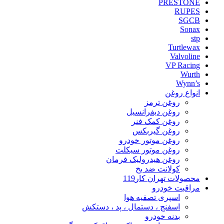
PRESTONE
RUPES
SGCB
Sonax
stp
Turtlewax
Valvoline
VP Racing
Wurth
Wynn’s
انواع روغن
روغن ترمز
روغن دیفرانسیل
روغن کمک فنر
روغن گیربکس
روغن موتور خودرو
روغن موتور سیکلت
روغن هیدرولیک فرمان
کولانت ضد یخ
محصولات تهران کار119
مراقبت خودرو
اسپری تصفیه هوا
اسفنج ، دستمال ، پد ، دستکش
بدنه خودرو