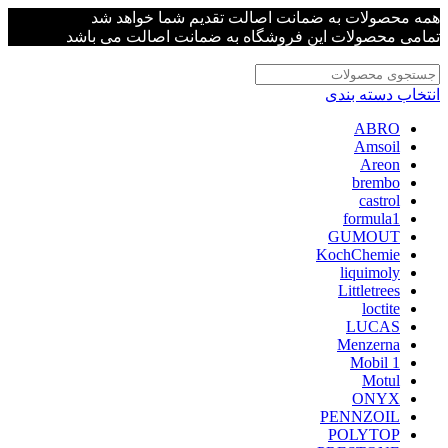
همه محصولات به ضمانت اصالت تقدیم شما خواهد شد
تمامی محصولات این فروشگاه به ضمانت اصالت می باشد
انتخاب دسته بندی
ABRO
Amsoil
Areon
brembo
castrol
formula1
GUMOUT
KochChemie
liquimoly
Littletrees
loctite
LUCAS
Menzerna
Mobil 1
Motul
ONYX
PENNZOIL
POLYTOP