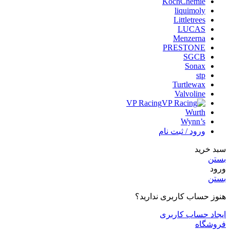
KochChemie
liquimoly
Littletrees
LUCAS
Menzerna
PRESTONE
SGCB
Sonax
stp
Turtlewax
Valvoline
VP Racing
Wurth
Wynn’s
ورود / ثبت نام
سبد خرید
بستن
ورود
بستن
هنوز حساب کاربری ندارید؟
ایجاد حساب کاربری
فروشگاه