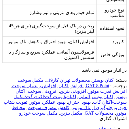
نوع خودرو
تمام خودروهای بنزینی و توربوشارژ
مناسب
ریختن در باک قبل از سوخت‌گیری (برای هر 45
نحوه استفاده
لیتر بنزین)
کاربرد
افزایش اکتان، بهبود احتراق و کاهش ناک موتور
فرمولاسیون آلمانی، عملکرد سریع و سازگار با
ویژگی خاص
سنسور اکسیژن
در انبار موجود نمی باشد
دسته:
اکتان بوستر
,
محصولات تهران کار119
,
مکمل سوخت
برچسب:
GAT 8 Point
,
افزایش اکتان
,
افزایش راندمان سوخت
,
افزایش قدرت موتور
,
افزودنی بنزین
,
افزودنی سوخت
,
اکتان
بوستر
,
اکتان بوستر آلمانی
,
اکتان۸پوینت گت/اکتان گت/مکمل
سوخت/اکتان گات
,
بهبود احتراق
,
بهبود عملکرد موتور
,
تقویت شتاب
خودرو
,
جلوگیری از ناک موتور
,
کاهش مصرف سوخت
,
محافظ
موتور
,
محصولات GAT
,
مکمل بنزین
,
مکمل سوخت خودرو
اشتراک گذاری:
توضیحات