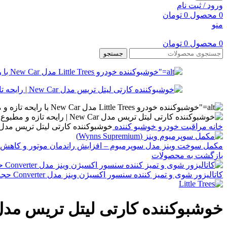
ورود / ثبت نام
0
محصول
0
تومان
منو
0
محصول
0
تومان
جستجو
خانه
مراقبت خودرو
خوشبو کننده
خوشبوکننده کارتی لیتل تریس مدل New Car | رایحه تازه و مطبوع خودر
مکمل سوخت وینز مدل سوپرمیوم – افزایش راندمان موتور و کاهش مصرف سوخت (بس
بازگشت به محصولات
کاتالیزور شوی و تمیز کننده سنسور اکسیژن وینز مدل Converter حجم 325 میلی لیتر
خوشبوکننده کارتی لیتل تریس مدل New Car | رایحه تازه و مطبوع خو