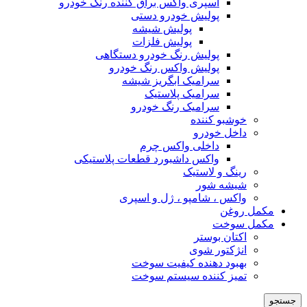
اسپری واکس براق کننده رنگ خودرو
پولیش خودرو دستی
پولیش شیشه
پولیش فلزات
پولیش رنگ خودرو دستگاهی
پولیش واکس رنگ خودرو
سرامیک ابگریز شیشه
سرامیک پلاستیک
سرامیک رنگ خودرو
خوشبو کننده
داخل خودرو
داخلی واکس چرم
واکس داشبورد قطعات پلاستیکی
رینگ و لاستیک
شیشه شور
واکس ، شامپو ، ژل و اسپری
مکمل روغن
مکمل سوخت
اکتان بوستر
انژکتور شوی
بهبود دهنده کیفیت سوخت
تمیز کننده سیستم سوخت
جستجو