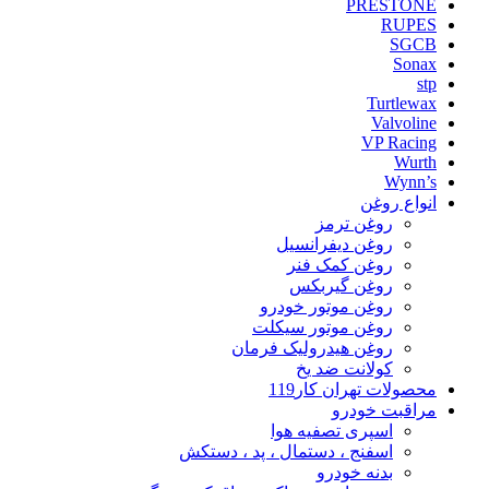
PRESTONE
RUPES
SGCB
Sonax
stp
Turtlewax
Valvoline
VP Racing
Wurth
Wynn’s
انواع روغن
روغن ترمز
روغن دیفرانسیل
روغن کمک فنر
روغن گیربکس
روغن موتور خودرو
روغن موتور سیکلت
روغن هیدرولیک فرمان
کولانت ضد یخ
محصولات تهران کار119
مراقبت خودرو
اسپری تصفیه هوا
اسفنج ، دستمال ، پد ، دستکش
بدنه خودرو