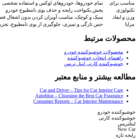
مناسب برای
تمام خودروها، خودروهای لوکس و استفاده شخصی
تکنولوژی
پخش یکنواخت رایحه و حذف بوی نامطبوع خودرو
وزن و ابعاد
سبک و کوچک، مناسب آویزان کردن بدون اشغال فضا
مزایا
حس تازگی و تمیزی، جلوگیری از بوی نامطبوع، تجربه 
محصولات مرتبط
محصولات خوشبوکننده خودرو
راهنمای انتخاب خوشبوکننده
خوشبوکننده کارتی لیتل تریس
مطالعه بیشتر و منابع معتبر
Car and Driver – Tips for Car Interior Care
Autoblog – Choosing the Best Car Fragrance
Consumer Reports – Car Interior Maintenance
خوشبوکننده خودرو
خوشبوکننده کارتی
لیتلتریس
New Car
رایحه تازه