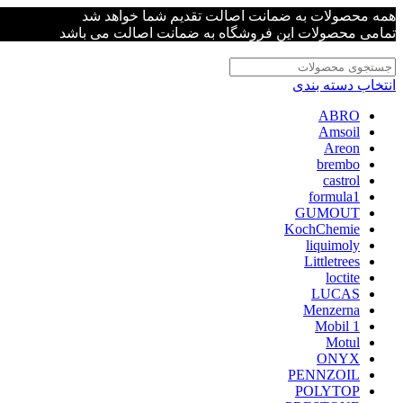
همه محصولات به ضمانت اصالت تقدیم شما خواهد شد
تمامی محصولات این فروشگاه به ضمانت اصالت می باشد
انتخاب دسته بندی
ABRO
Amsoil
Areon
brembo
castrol
formula1
GUMOUT
KochChemie
liquimoly
Littletrees
loctite
LUCAS
Menzerna
Mobil 1
Motul
ONYX
PENNZOIL
POLYTOP