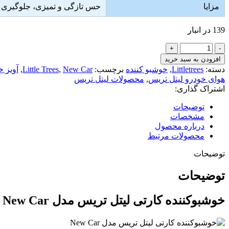
مزایا
حس تازگی و تمیزی، جلوگیری از
139 در انبار
خوشبوکننده
کارتی
افزودن به سبد خرید
لیتل
دسته:
Littletrees
,
خوشبو کننده
برچسب:
New Car
,
Little Trees
,
آویز خ
تریس
هوای خودرو لیتل تریس
,
محصولات لیتل تریس
مدل
اشتراک گذاری:
New
Car
توضیحات
|
مشخصات
رایحه
درباره محصول
تازه
محصولات مرتبط
و
مطبوع
توضیحات
خودرو
عدد
توضیحات
خوشبوکننده کارتی لیتل تریس مدل New Car | رایحه تازه خودرو