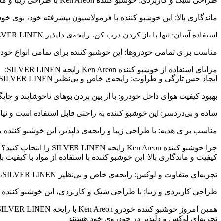
طراحی شیک و کاربردی: خوشبو کننده Ken Areon با طراحی زیبا و مدرن، به راحتی در هر قسمت از خودرو قرار می‌گیرد و جلوه‌ای شیک و لوکس به فضای داخلی خودرو می‌بخشد.
ماندگاری بالا: این خوشبو کننده با فرمولاسیون پیشرفته خود، بوی خو
استفاده آسان: تنها با باز کردن درب کن، رایحه‌ی دلپذیر SILVER LINEN به تدریج در فضای داخلی خودرو پخش می‌شود و نیازی به تنظیمات خاصی ندارد.
مناسب برای تمامی خودروها: این خوشبو کننده برای تمامی انواع خو
مزایای استفاده از خوشبو کننده Ken Areon رایحه SILVER LINEN:
ایجاد حس تازگی و طراوت: رایحه‌ی خاص و بی‌نظیر SILVER LINEN، حس تازگی و طراوت را به فضای داخلی خودرو می‌بخشد و تجربه رانندگی شما را لذت‌بخش‌تر می‌کند.
بهبود کیفیت هوای داخل خودرو: با از بین بردن بوهای ناخوشایند و جایگزینی آن با رایحه‌ی دلپذیر SILVER LINEN
ساده و بی‌دردسر: این خوشبو کننده به راحتی قابل استفاده است و نی
مناسب برای هدیه: با طراحی زیبا و رایحه‌ی دلپذیر، این خوشبو کننده م
چرا خوشبو کننده Ken Areon رایحه SILVER LINEN را انتخاب کنید؟
کیفیت و ماندگاری بالا: این خوشبو کننده با استفاده از مواد با کیفیت بال
تجربه‌ای متفاوت و لوکس: رایحه‌ی خاص و بی‌نظیر SILVER LINEN، تجربه‌ای متفاوت و لوکس از رانندگی را برای شما فراهم می‌کند و فضای داخلی خودرو را تازه و خوشبو نگه می‌دارد.
طراحی کاربردی و زیبا: با طراحی شیک و کاربردی، این خوشبو کننده ج
تجربه‌ای لوکس و دلپذیر در خودروی خود هستند