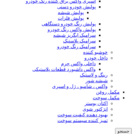
اسپری واکس براق کننده رنگ خودرو
پولیش خودرو دستی
پولیش شیشه
پولیش فلزات
پولیش رنگ خودرو دستگاهی
پولیش واکس رنگ خودرو
سرامیک ابگریز شیشه
سرامیک پلاستیک
سرامیک رنگ خودرو
خوشبو کننده
داخل خودرو
داخلی واکس چرم
واکس داشبورد قطعات پلاستیکی
رینگ و لاستیک
شیشه شور
واکس ، شامپو ، ژل و اسپری
مکمل روغن
مکمل سوخت
اکتان بوستر
انژکتور شوی
بهبود دهنده کیفیت سوخت
تمیز کننده سیستم سوخت
جستجو