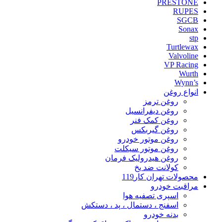
PRESTONE
RUPES
SGCB
Sonax
stp
Turtlewax
Valvoline
VP Racing
Wurth
Wynn’s
انواع روغن
روغن ترمز
روغن دیفرانسیل
روغن کمک فنر
روغن گیربکس
روغن موتور خودرو
روغن موتور سیکلت
روغن هیدرولیک فرمان
کولانت ضد یخ
محصولات تهران کار119
مراقبت خودرو
اسپری تصفیه هوا
اسفنج ، دستمال ، پد ، دستکش
بدنه خودرو