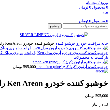
ورود / ثبت نام
0
محصول
0
تومان
منو
0
محصول
0
تومان
جستجو
خانه
مراقبت خودرو
خوشبو کننده
خوشبو کننده خودرو Ken Areon رایحه SILVER LINEN
خوشبو کننده کنسروی خودرو آرون مدل Ken با رایحه بلوبری و بلک کارنت (Black Currant)
بازگشت به محصولات
خوشبو کننده آرئون (کن) کاج (pine) areon ken
595,000
تومان
خوشبو کننده خودرو Ken Areon رایحه SILVER LINEN
595,000
تومان
13 در انبار