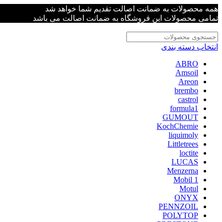
همه محصولات به ضمانت اصالت تقدیم شما خواهد شد
تمامی محصولات این فروشگاه به ضمانت اصالت می باشد
انتخاب دسته بندی
ABRO
Amsoil
Areon
brembo
castrol
formula1
GUMOUT
KochChemie
liquimoly
Littletrees
loctite
LUCAS
Menzerna
Mobil 1
Motul
ONYX
PENNZOIL
POLYTOP