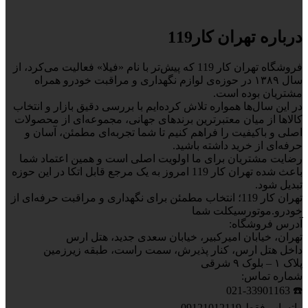
درباره تهران کار119
فروشگاه تهران کار 119 که پیش‌تر با نام «فیلا» فعالیت می‌کرد، از
سال ۱۳۸۹ در حوزه‌ی لوازم نگهداری و مراقبت خودرو همراه
مشتریان بوده است.
در این سال‌ها همواره تلاش کرده‌ایم با بررسی دقیق بازار و انتخاب
کالاها از میان معتبرترین برندهای جهانی، مجموعه‌ای از محصولات
اصلی و باکیفیت را فراهم کنیم تا شما تجربه‌ای مطمئن، آسان و
حرفه‌ای از خرید داشته باشید.
رضایت مشتریان برای ما اولویت اصلی است و همین اعتماد شما
باعث شده تهران کار 119 امروز به یک مرجع قابل اتکا در این حوزه
تبدیل شود.
تهران کار 119؛ انتخاب مطمئن برای نگهداری و مراقبت حرفه‌ای از
خودرو.موتورسیکلت شما
آدرس فروشگاه:
تهران، خیابان امیرکبیر، خیابان سعدی جدید، هتل ارس
داخل هتل ارس، کنار پذیرش، سمت راست، طبقه زیرزمین
پلاک ۱ – بلوک ۹ شرقی
شماره تماس:
☎️ 021-33901163
واتساپ فقط 09121012119