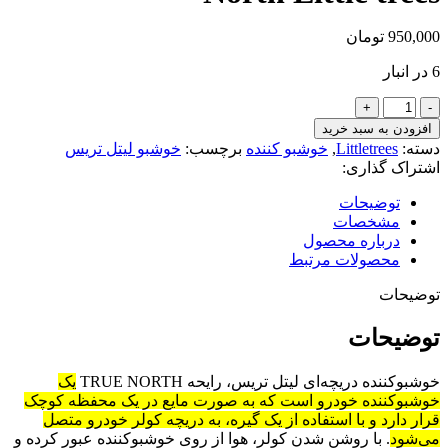
950,000
تومان
6 در انبار
خوشبو
کننده
افزودن به سبد خرید
مایع
دسته:
Littletrees
,
خوشبو کننده
برچسب:
خوشبو لیتل تریس
دریچه
اشتراک گذاری:
هوا
لیتل
توضیحات
تریس
مشخصات
رایحه
درباره محصول
کوهستانTrue
محصولات مرتبط
North
Little
توضیحات
trees
عدد
توضیحات
خوشبوکننده دریچه‌ای لیتل تریس، رایحه TRUE NORTH
یک
خوشبوکننده خودرو است که به صورت مایع در یک محفظه کوچک
قرار دارد و با استفاده از یک گیره، به دریچه کولر خودرو متصل
می‌شود
.
با روشن شدن کولر، هوا از روی خوشبوکننده عبور کرده و