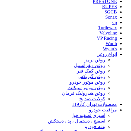
PRESTONE
RUPES
SGCB
Sonax
stp
Turtlewax
Valvoline
VP Racing
Wurth
Wynn’s
انواع روغن
روغن ترمز
روغن دیفرانسیل
روغن کمک فنر
روغن گیربکس
روغن موتور خودرو
روغن موتور سیکلت
روغن هیدرولیک فرمان
کولانت ضد یخ
محصولات تهران کار119
مراقبت خودرو
اسپری تصفیه هوا
اسفنج ، دستمال ، پد ، دستکش
بدنه خودرو