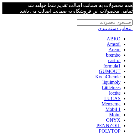
همه محصولات به ضمانت اصالت تقدیم شما خواهد شد
تمامی محصولات این فروشگاه به ضمانت اصالت می باشد
انتخاب دسته بندی
ABRO
Amsoil
Areon
brembo
castrol
formula1
GUMOUT
KochChemie
liquimoly
Littletrees
loctite
LUCAS
Menzerna
Mobil 1
Motul
ONYX
PENNZOIL
POLYTOP