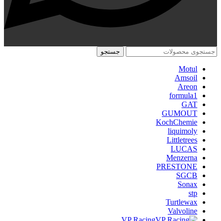
جستجو
Motul
Amsoil
Areon
formula1
GAT
GUMOUT
KochChemie
liquimoly
Littletrees
LUCAS
Menzerna
PRESTONE
SGCB
Sonax
stp
Turtlewax
Valvoline
VP Racing