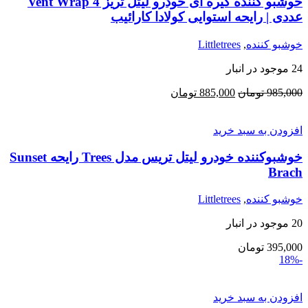
خوشبو کننده گیره ای خودرو لیتل تریز Vent Wrap 4
عددی | رایحه استوایی کولادا کارائیب
خوشبو کننده
,
Littletrees
24 موجود در انبار
قیمت
قیمت
985,000
تومان
885,000
تومان
اصلی:
فعلی:
985,000 تومان
885,000 تومان.
افزودن به سبد خرید
بود.
خوشبوکننده خودرو لیتل تریس مدل Trees رایحه Sunset
Brach
خوشبو کننده
,
Littletrees
20 موجود در انبار
395,000
تومان
-18%
افزودن به سبد خرید