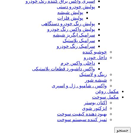
اسپری واکس براق کننده رنگ خودرو
پولیش خودرو دستی
پولیش شیشه
پولیش فلزات
پولیش رنگ خودرو دستگاهی
پولیش واکس رنگ خودرو
سرامیک ابگریز شیشه
سرامیک پلاستیک
سرامیک رنگ خودرو
خوشبو کننده
داخل خودرو
داخلی واکس چرم
واکس داشبورد قطعات پلاستیکی
رینگ و لاستیک
شیشه شور
واکس ، شامپو ، ژل و اسپری
مکمل روغن
مکمل سوخت
اکتان بوستر
انژکتور شوی
بهبود دهنده کیفیت سوخت
تمیز کننده سیستم سوخت
جستجو