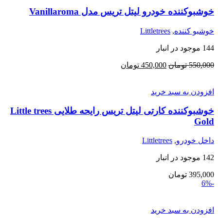
خوشبوکننده خودرو لیتل تریس مدل Vanillaroma
خوشبو کننده
,
Littletrees
144 موجود در انبار
قیمت
قیمت
550,000
تومان
450,000
تومان
اصلی:
فعلی:
550,000 تومان
450,000 تومان.
افزودن به سبد خرید
بود.
خوشبوکننده کارتی لیتل تریس رایحه طلایی Little trees
Gold
داخل خودرو
,
Littletrees
142 موجود در انبار
395,000
تومان
-6%
افزودن به سبد خرید