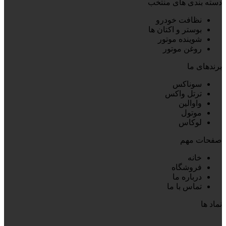
دسته بندی های منتخب
985,000 تومان
885,000 تومان.
بود.
نظافت خودرو
بوستر و اکتان ها
شوینده موتور
روغن موتور
برندهای ما
سوناکس
ترتل واکس
واوالین
موتول
لوکاس
صفحات مهم
خانه
فروشگاه
درباره ما
تماس با ما
نماد ها