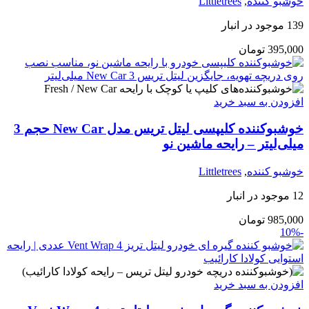
خوشبو کننده
,
Littletrees
139 موجود در انبار
395,000
تومان
افزودن به سبد خرید
خوشبوکننده کلیپسی لیتل تریس مدل New Car حجم 3
میلی‌لیتر – رایحه ماشین نو
خوشبو کننده
,
Littletrees
12 موجود در انبار
985,000
تومان
-10%
افزودن به سبد خرید