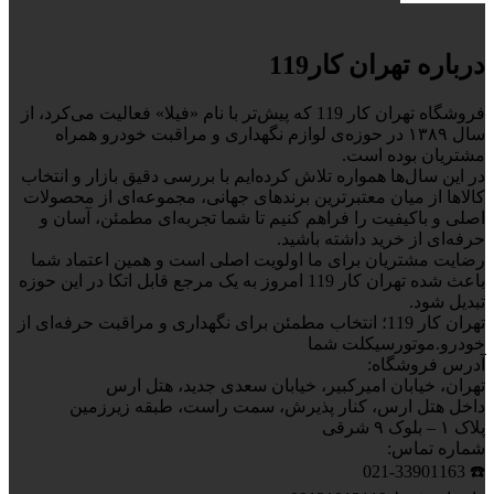
درباره تهران کار119
فروشگاه تهران کار 119 که پیش‌تر با نام «فیلا» فعالیت می‌کرد، از
سال ۱۳۸۹ در حوزه‌ی لوازم نگهداری و مراقبت خودرو همراه
مشتریان بوده است.
در این سال‌ها همواره تلاش کرده‌ایم با بررسی دقیق بازار و انتخاب
کالاها از میان معتبرترین برندهای جهانی، مجموعه‌ای از محصولات
اصلی و باکیفیت را فراهم کنیم تا شما تجربه‌ای مطمئن، آسان و
حرفه‌ای از خرید داشته باشید.
رضایت مشتریان برای ما اولویت اصلی است و همین اعتماد شما
باعث شده تهران کار 119 امروز به یک مرجع قابل اتکا در این حوزه
تبدیل شود.
تهران کار 119؛ انتخاب مطمئن برای نگهداری و مراقبت حرفه‌ای از
خودرو.موتورسیکلت شما
آدرس فروشگاه:
تهران، خیابان امیرکبیر، خیابان سعدی جدید، هتل ارس
داخل هتل ارس، کنار پذیرش، سمت راست، طبقه زیرزمین
پلاک ۱ – بلوک ۹ شرقی
شماره تماس:
☎️ 021-33901163