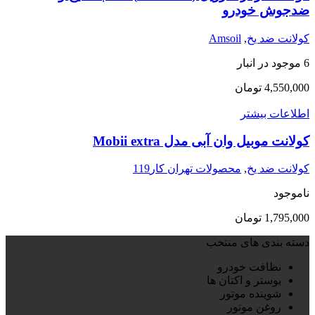
ضدجوش خودرو
کولانت ضد یخ
,
Amsoil
6 موجود در انبار
4,550,000
تومان
اطلاعات بیشتر
کولانت موبیل وان آبی مدل Mobii extra
کولانت ضد یخ
,
محصولات تهران کار119
ناموجود
1,795,000
تومان
دسته بندی های منتخب
نظافت خودرو
بوستر و اکتان ها
شوینده موتور
روغن موتور