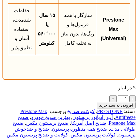
حفاظت
سازگار با همه
۱۵ سال
Prestone
بلندمدت،
فرمول‌ها و
یا
Max
استفاده
رنگ‌ها، بدون نیاز
۵۶۰٬۰۰۰
(Universal)
آسان و
به تخلیه کامل
کیلومتر
تطبیق‌پذیر
5 در انبار
ضدیخ
پریستون
افزودن به سبد خرید
اصل
دسته:
PRESTONE
,
کولانت ضد یخ
برچسب:
Prestone Max
آمریکا
Antifreeze
,
آب رادیاتور پریستون
,
بهترین ضدیخ خودرو
,
ضدیخ
–
Prestone Max
,
ضدیخ اصل آمریکا
,
ضدیخ پریستون مکس
,
ضدیخ
Prestone
طولانی مدت
,
ضدیخ همه منظوره پریستون
,
ضدیخ و ضدجوش
Max
پریستون
,
کولانت پریستون مکس
,
کولانت و ضدیخ پریستون مکس