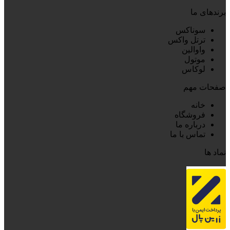
برندهای ما
سوناکس
ترتل واکس
واوالین
موتول
لوکاس
صفحات مهم
خانه
فروشگاه
درباره ما
تماس با ما
نماد ها