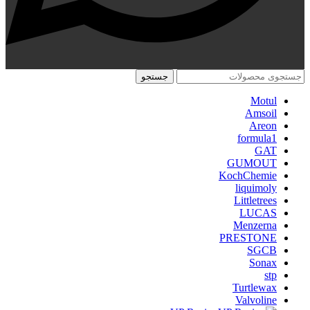
جستجو
Motul
Amsoil
Areon
formula1
GAT
GUMOUT
KochChemie
liquimoly
Littletrees
LUCAS
Menzerna
PRESTONE
SGCB
Sonax
stp
Turtlewax
Valvoline