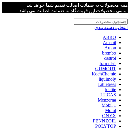
همه محصولات به ضمانت اصالت تقدیم شما خواهد شد
تمامی محصولات این فروشگاه به ضمانت اصالت می باشد
انتخاب دسته بندی
ABRO
Amsoil
Areon
brembo
castrol
formula1
GUMOUT
KochChemie
liquimoly
Littletrees
loctite
LUCAS
Menzerna
Mobil 1
Motul
ONYX
PENNZOIL
POLYTOP