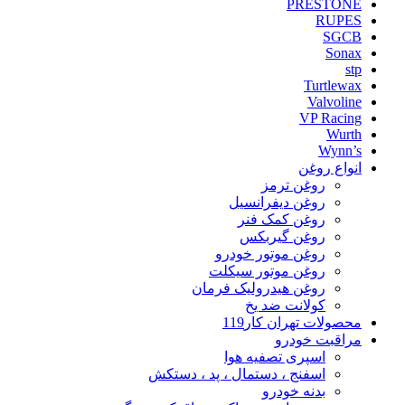
PRESTONE
RUPES
SGCB
Sonax
stp
Turtlewax
Valvoline
VP Racing
Wurth
Wynn’s
انواع روغن
روغن ترمز
روغن دیفرانسیل
روغن کمک فنر
روغن گیربکس
روغن موتور خودرو
روغن موتور سیکلت
روغن هیدرولیک فرمان
کولانت ضد یخ
محصولات تهران کار119
مراقبت خودرو
اسپری تصفیه هوا
اسفنج ، دستمال ، پد ، دستکش
بدنه خودرو