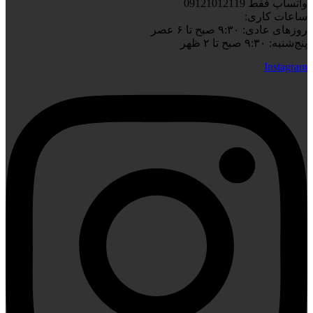
واتساپ فقط 09121012119
ساعات کاری:
روزهای عادی: ۹:۳۰ صبح تا ۶ عصر
پنج‌شنبه: ۹:۳۰ صبح تا ۲ ظهر
Instagram