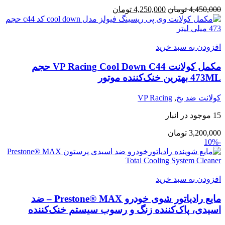
قیمت
قیمت
4,450,000
تومان
4,250,000
تومان
اصلی:
فعلی:
4,450,000 تومان
4,250,000 تومان.
بود.
افزودن به سبد خرید
مکمل کولانت VP Racing Cool Down C44 حجم
473ML بهترین خنک‌کننده موتور
کولانت ضد یخ
,
VP Racing
15 موجود در انبار
3,200,000
تومان
-10%
افزودن به سبد خرید
مایع رادیاتور شوی خودرو Prestone® MAX – ضد
اسیدی، پاک‌کننده زنگ و رسوب سیستم خنک‌کننده