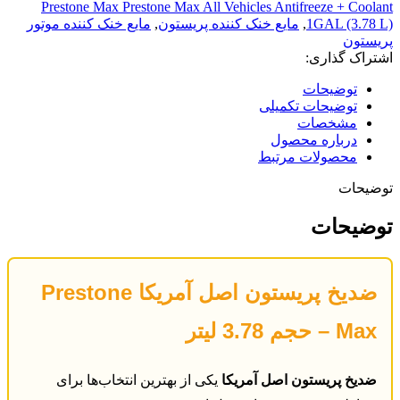
با
Prestone Max Prestone Max All Vehicles Antifreeze + Coolant
طول
1GAL (3.78 L)
,
مایع خنک کننده پریستون
,
مایع خنک کننده موتور
عمر
پریستون
15
اشتراک گذاری:
سال
عدد
توضیحات
توضیحات تکمیلی
مشخصات
درباره محصول
محصولات مرتبط
توضیحات
توضیحات
ضدیخ پریستون اصل آمریکا Prestone
Max – حجم 3.78 لیتر
ضدیخ پریستون اصل آمریکا
یکی از بهترین انتخاب‌ها برای