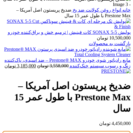
خانه
انواع روغن
کولانت ضد یخ
ضدیخ پریستون اصل آمریکا –
Prestone Max با طول عمر 15 سال
پولیش SONAX 5-5 کات فینیش | ترمیم خش و براق‌کننده خودرو
10,500,000
تومان
بازگشت به محصولات
مایع رادیاتور شوی خودرو Prestone® MAX – ضد اسیدی، پاک‌کننده
قیمت
قی
زنگ و رسوب سیستم خنک‌کننده
3,558,000
تومان
3,185,000
تومان
اصلی:
فعل
3,558,000 تومان
,000
بود.
ضدیخ پریستون اصل آمریکا –
Prestone Max با طول عمر 15
سال
4,450,000
تومان