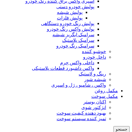
اسپری واکس براق کننده رنگ خودرو
پولیش خودرو دستی
پولیش شیشه
پولیش فلزات
پولیش رنگ خودرو دستگاهی
پولیش واکس رنگ خودرو
سرامیک ابگریز شیشه
سرامیک پلاستیک
سرامیک رنگ خودرو
خوشبو کننده
داخل خودرو
داخلی واکس چرم
واکس داشبورد قطعات پلاستیکی
رینگ و لاستیک
شیشه شور
واکس ، شامپو ، ژل و اسپری
مکمل روغن
مکمل سوخت
اکتان بوستر
انژکتور شوی
بهبود دهنده کیفیت سوخت
تمیز کننده سیستم سوخت
جستجو