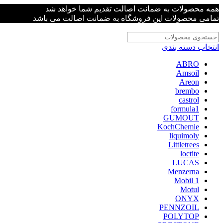
همه محصولات به ضمانت اصالت تقدیم شما خواهد شد
تمامی محصولات این فروشگاه به ضمانت اصالت می باشد
انتخاب دسته بندی
ABRO
Amsoil
Areon
brembo
castrol
formula1
GUMOUT
KochChemie
liquimoly
Littletrees
loctite
LUCAS
Menzerna
Mobil 1
Motul
ONYX
PENNZOIL
POLYTOP