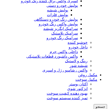
اسپری واکس براق کننده رنگ خودرو
پولیش خودرو دستی
پولیش شیشه
پولیش فلزات
پولیش رنگ خودرو دستگاهی
پولیش واکس رنگ خودرو
سرامیک ابگریز شیشه
سرامیک پلاستیک
سرامیک رنگ خودرو
خوشبو کننده
داخل خودرو
داخلی واکس چرم
واکس داشبورد قطعات پلاستیکی
رینگ و لاستیک
شیشه شور
واکس ، شامپو ، ژل و اسپری
مکمل روغن
مکمل سوخت
اکتان بوستر
انژکتور شوی
بهبود دهنده کیفیت سوخت
تمیز کننده سیستم سوخت
جستجو