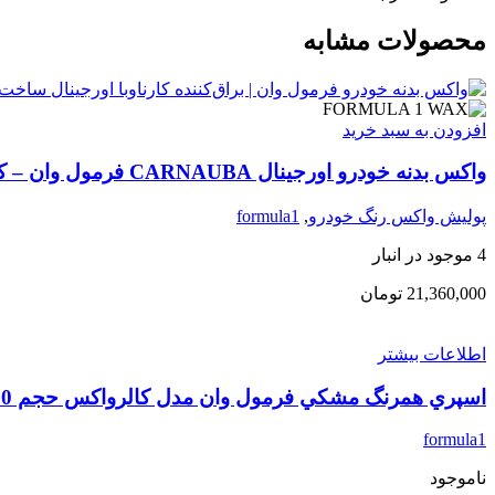
محصولات مشابه
افزودن به سبد خرید
واکس بدنه خودرو اورجینال CARNAUBA فرمول وان – کاسه‌ای ۲۳۰ گرم | ساخت آمریکا بسته 12 عددی
پولیش واکس رنگ خودرو
,
formula1
4 موجود در انبار
21,360,000
تومان
اطلاعات بیشتر
اسپري همرنگ مشكي فرمول وان مدل كالرواكس حجم 680 ميلي ليتر
formula1
ناموجود