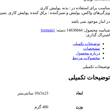
مناسب برای استفاده در : بدنه ,پولیش کاری
ویژگی‌های واکس، پولیش و تمیزکننده : براق کننده ,پولیش کاری ,تمی
در انبار موجود نمی باشد
شناسه محصول:
14636844
دسته:
formula1
اشتراک گذاری:
توضیحات تکمیلی
مشخصات
درباره محصول
محصولات مرتبط
توضیحات تکمیلی
توضیحات تکمیلی
ابعاد
10x5x23 سانتی‌متر
وزن
480 گرم