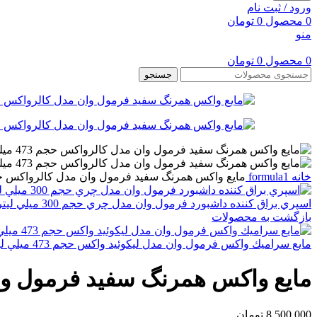
ورود / ثبت نام
0
محصول
0
تومان
منو
0
محصول
0
تومان
جستجو
خانه
formula1
مايع واكس همرنگ سفيد فرمول وان مدل كالرواكس حجم 473 ميلي
اسپري براق كننده داشبورد فرمول وان مدل چري حجم 300 ميلي ليتر
بازگشت به محصولات
مايع سراميك واكس فرمول وان مدل ليكوئيد واكس حجم 473 ميلي ليتر
مايع واكس همرنگ سفيد فرمول وان مدل ك
8,500,000
تومان