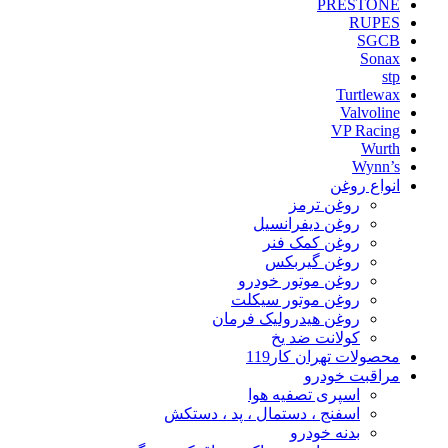
PRESTONE
RUPES
SGCB
Sonax
stp
Turtlewax
Valvoline
VP Racing
Wurth
Wynn’s
انواع روغن
روغن ترمز
روغن دیفرانسیل
روغن کمک فنر
روغن گیربکس
روغن موتور خودرو
روغن موتور سیکلت
روغن هیدرولیک فرمان
کولانت ضد یخ
محصولات تهران کار119
مراقبت خودرو
اسپری تصفیه هوا
اسفنج ، دستمال ، پد ، دستکش
بدنه خودرو