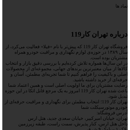
نماد ها
درباره تهران کار119
فروشگاه تهران کار 119 که پیش‌تر با نام «فیلا» فعالیت می‌کرد، از
سال ۱۳۸۹ در حوزه‌ی لوازم نگهداری و مراقبت خودرو همراه
مشتریان بوده است.
در این سال‌ها همواره تلاش کرده‌ایم با بررسی دقیق بازار و انتخاب
کالاها از میان معتبرترین برندهای جهانی، مجموعه‌ای از محصولات
اصلی و باکیفیت را فراهم کنیم تا شما تجربه‌ای مطمئن، آسان و
حرفه‌ای از خرید داشته باشید.
رضایت مشتریان برای ما اولویت اصلی است و همین اعتماد شما
باعث شده تهران کار 119 امروز به یک مرجع قابل اتکا در این حوزه
تبدیل شود.
تهران کار 119؛ انتخاب مطمئن برای نگهداری و مراقبت حرفه‌ای از
خودرو.موتورسیکلت شما
آدرس فروشگاه:
تهران، خیابان امیرکبیر، خیابان سعدی جدید، هتل ارس
داخل هتل ارس، کنار پذیرش، سمت راست، طبقه زیرزمین
پلاک ۱ – بلوک ۹ شرقی