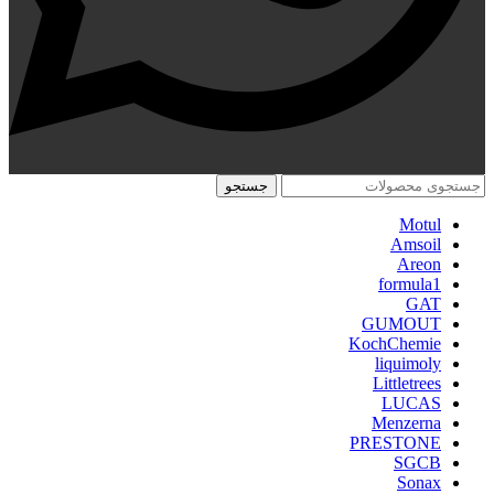
جستجو
Motul
Amsoil
Areon
formula1
GAT
GUMOUT
KochChemie
liquimoly
Littletrees
LUCAS
Menzerna
PRESTONE
SGCB
Sonax