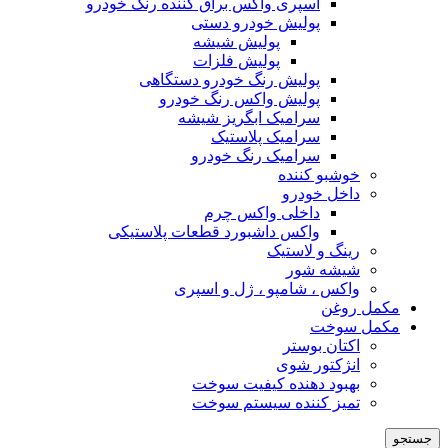
اسپری واکس براق کننده رنگ خودرو
پولیش خودرو دستی
پولیش شیشه
پولیش فلزات
پولیش رنگ خودرو دستگاهی
پولیش واکس رنگ خودرو
سرامیک ابگریز شیشه
سرامیک پلاستیک
سرامیک رنگ خودرو
خوشبو کننده
داخل خودرو
داخلی واکس چرم
واکس داشبورد قطعات پلاستیکی
رینگ و لاستیک
شیشه شور
واکس ، شامپو ، ژل و اسپری
مکمل روغن
مکمل سوخت
اکتان بوستر
انژکتور شوی
بهبود دهنده کیفیت سوخت
تمیز کننده سیستم سوخت
جستجو