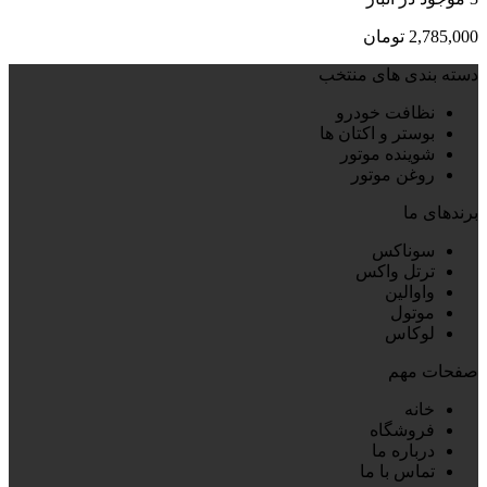
2,785,000
تومان
دسته بندی های منتخب
نظافت خودرو
بوستر و اکتان ها
شوینده موتور
روغن موتور
برندهای ما
سوناکس
ترتل واکس
واوالین
موتول
لوکاس
صفحات مهم
خانه
فروشگاه
درباره ما
تماس با ما