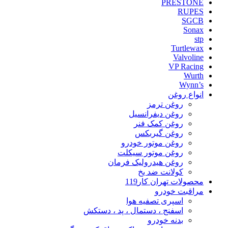
PRESTONE
RUPES
SGCB
Sonax
stp
Turtlewax
Valvoline
VP Racing
Wurth
Wynn’s
انواع روغن
روغن ترمز
روغن دیفرانسیل
روغن کمک فنر
روغن گیربکس
روغن موتور خودرو
روغن موتور سیکلت
روغن هیدرولیک فرمان
کولانت ضد یخ
محصولات تهران کار119
مراقبت خودرو
اسپری تصفیه هوا
اسفنج ، دستمال ، پد ، دستکش
بدنه خودرو