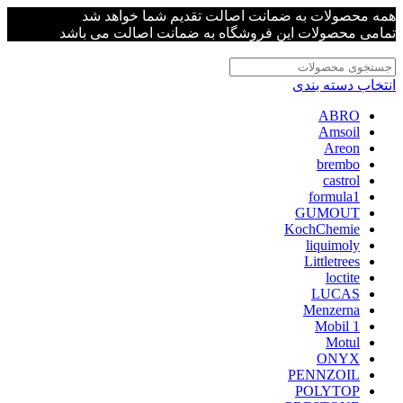
همه محصولات به ضمانت اصالت تقدیم شما خواهد شد
تمامی محصولات این فروشگاه به ضمانت اصالت می باشد
انتخاب دسته بندی
ABRO
Amsoil
Areon
brembo
castrol
formula1
GUMOUT
KochChemie
liquimoly
Littletrees
loctite
LUCAS
Menzerna
Mobil 1
Motul
ONYX
PENNZOIL
POLYTOP