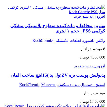
افزودن به سبد خرید
بهترین محافظ و مات‌کننده سطوح پلاستیکی مشکی
کوکمی PSS | حجم ۱ لیتری
واکس داشبورد قطعات پلاستیکی
,
KochChemie
8 موجود در انبار
4,350,000
تومان
افزودن به سبد خرید
پدپولیش پوست بره ZV(ول پد )15اینچ ساخت المان
اسفنج ، دستمال ، پد ، دستکش
,
Menzerna
,
KochChemie
موجود در انبار
1,450,000
تومان