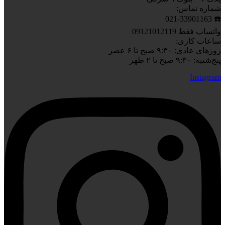
شماره تماس:
☎️ 021-33901163
واتساپ فقط 09121012119
ساعات کاری:
روزهای عادی: ۹:۳۰ صبح تا ۶ عصر
پنج‌شنبه: ۹:۳۰ صبح تا ۲ ظهر
Instagram