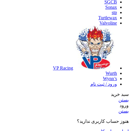
SGCB
Sonax
stp
Turtlewax
Valvoline
VP Racing
Wurth
Wynn’s
ورود / ثبت نام
سبد خرید
بستن
ورود
بستن
هنوز حساب کاربری ندارید؟