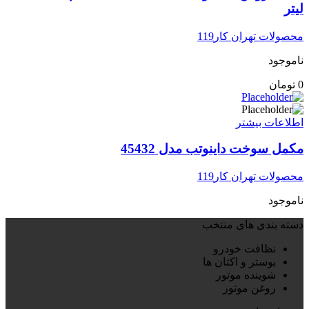
لیتر
محصولات تهران کار119
ناموجود
0
تومان
اطلاعات بیشتر
مکمل سوخت داینوتب مدل 45432
محصولات تهران کار119
ناموجود
دسته بندی های منتخب
نظافت خودرو
بوستر و اکتان ها
شوینده موتور
روغن موتور