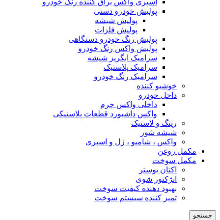
اسپری واکس براق کننده رنگ خودرو
پولیش خودرو دستی
پولیش شیشه
پولیش فلزات
پولیش رنگ خودرو دستگاهی
پولیش واکس رنگ خودرو
سرامیک ابگریز شیشه
سرامیک پلاستیک
سرامیک رنگ خودرو
خوشبو کننده
داخل خودرو
داخلی واکس چرم
واکس داشبورد قطعات پلاستیکی
رینگ و لاستیک
شیشه شور
واکس ، شامپو ، ژل و اسپری
مکمل روغن
مکمل سوخت
اکتان بوستر
انژکتور شوی
بهبود دهنده کیفیت سوخت
تمیز کننده سیستم سوخت
جستجو