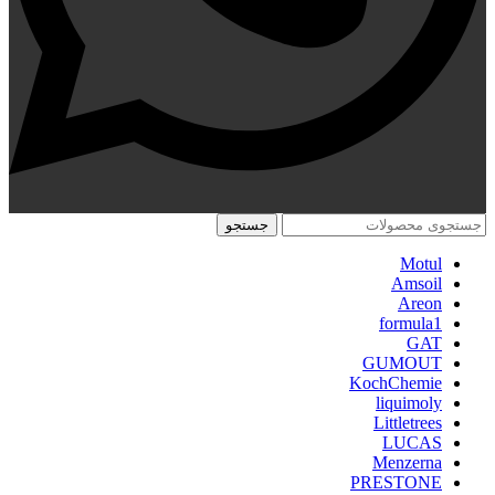
جستجو
Motul
Amsoil
Areon
formula1
GAT
GUMOUT
KochChemie
liquimoly
Littletrees
LUCAS
Menzerna
PRESTONE