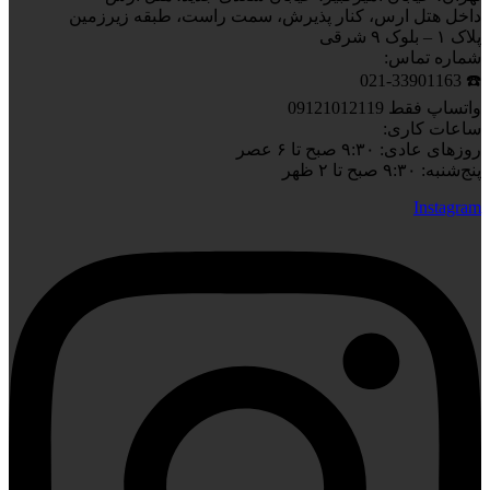
داخل هتل ارس، کنار پذیرش، سمت راست، طبقه زیرزمین
پلاک ۱ – بلوک ۹ شرقی
شماره تماس:
☎️ 021-33901163
واتساپ فقط 09121012119
ساعات کاری:
روزهای عادی: ۹:۳۰ صبح تا ۶ عصر
پنج‌شنبه: ۹:۳۰ صبح تا ۲ ظهر
Instagram