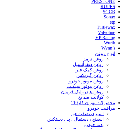
PRESTONE
RUPES
SGCB
Sonax
stp
Turtlewax
Valvoline
VP Racing
Wurth
Wynn’s
انواع روغن
روغن ترمز
روغن دیفرانسیل
روغن کمک فنر
روغن گیربکس
روغن موتور خودرو
روغن موتور سیکلت
روغن هیدرولیک فرمان
کولانت ضد یخ
محصولات تهران کار119
مراقبت خودرو
اسپری تصفیه هوا
اسفنج ، دستمال ، پد ، دستکش
بدنه خودرو