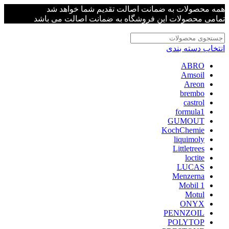
همه محصولات به ضمانت اصالت تقدیم شما خواهد شد
تمامی محصولات این فروشگاه به ضمانت اصالت می باشد
انتخاب دسته بندی
ABRO
Amsoil
Areon
brembo
castrol
formula1
GUMOUT
KochChemie
liquimoly
Littletrees
loctite
LUCAS
Menzerna
Mobil 1
Motul
ONYX
PENNZOIL
POLYTOP