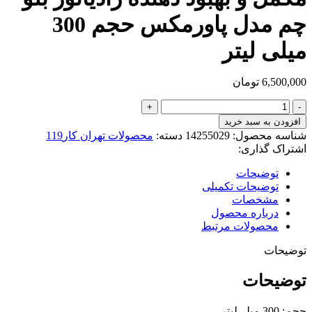
چم مدل پاورمکس حجم 300
میلی لیتر
6,500,000
تومان
مکمل
و
افزودن به سبد خرید
بهبود
شناسه محصول:
14255029
دسته:
محصولات تهران کار119
دهنده
اشتراک گذاری:
رادیاتور
بلو
توضیحات
چم
توضیحات تکمیلی
مدل
مشخصات
پاورمکس
درباره محصول
حجم
محصولات مرتبط
300
میلی
توضیحات
لیتر
عدد
توضیحات
حجم: 300 میلی‌لیتر