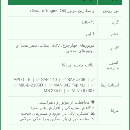
نوع روغن
واسكازین موتور (Gear & Engine Oil)
گرید
140-75
حجم
1 لیتر
موتورهای چهارچرخ، SUV، پیکاپ، دیفرانسیل و
کاربرد
موتورهای صنعتی
کشور
ایالات متحده آمریکا
سازنده
✅ API GL-5 | ✅ SAE 140 | ✅ SAE J306 |
استانداردها
✅ MIL-L-2105D | ✅ MAN 342 Typ M1 | ✅
MB 235.0 | ✅ Volvo 97307
🛡 محافظت از موتور و دیفرانسیل
⚡ کاهش ساییدگی و افزایش عمر مفید
مزایا
🌄 عملکرد عالی در آفرود و مسیرهای سخت
🔧 مناسب برای بار سنگین و رانندگی طولانی