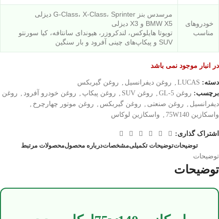
مرسدس بنز G-Class، X-Class، Sprinter دیزلی
خودروهای
BMW X5 و X3 دیزلی
مناسب
تویوتا هایلوکس، لندکروزر، هیوندای سانتافه، کیا سورنتو
SUV و پیکاپ‌های چینی آفرود و بار سنگین
در انبار موجود نمی باشد
دسته:
LUCAS
,
روغن دیفرانسیل
,
روغن گیربکس
برچسب:
روغن GL-5
,
روغن SUV
,
روغن پیکاپ
,
روغن خودرو آفرود
,
روغن
دیفرانسیل
,
روغن صنعتی
,
روغن گیربکس
,
روغن موتور چهارچرخ
,
واسکازین 75W140
,
واسکازین لوکاس
اشتراک گذاری:
توضیحات
توضیحات تکمیلی
مشخصات
درباره محصول
محصولات مرتبط
توضیحات
توضیحات