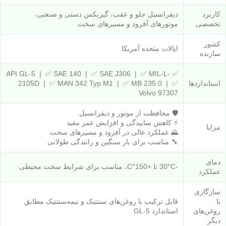
کاربرد
دیفرانسیل جلو و عقب، گیربکس دستی و صنعتی،
تخصصی
موتورهای آفرود و مسیرهای سخت
کشور
ایالات متحده آمریکا
سازنده
✅ API GL-5 | ✅ SAE 140 | ✅ SAE J306 | ✅ MIL-L-
استانداردها
2105D | ✅ MAN 342 Typ M1 | ✅ MB 235.0 | ✅
Volvo 97307
🛡 محافظت از موتور و دیفرانسیل
⚡ کاهش ساییدگی و افزایش عمر مفید
مزایا
🌄 عملکرد عالی در آفرود و مسیرهای سخت
🔧 مناسب برای بار سنگین و رانندگی طولانی
دمای
-30°C تا +150°C، مناسب برای شرایط سخت محیطی
عملکرد
سازگاری
با
قابل ترکیب با روغن‌های سنتتیک و نیمه‌سنتتیک مطابق
روغن‌های
استاندارد GL-5
دیگر