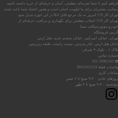
فراهم کنیم تا شما تجربه‌ای مطمئن، آسان و حرفه‌ای از خرید داشته باشید.
رضایت مشتریان برای ما اولویت اصلی است و همین اعتماد شما باعث شده
تهران کار 119 امروز به یک مرجع قابل اتکا در این حوزه تبدیل شود.
تهران کار 119؛ انتخاب مطمئن برای نگهداری و مراقبت حرفه‌ای از
خودرو.موتورسیکلت شما
آدرس فروشگاه:
تهران، خیابان امیرکبیر، خیابان سعدی جدید، هتل ارس
داخل هتل ارس، کنار پذیرش، سمت راست، طبقه زیرزمین
پلاک ۱ – بلوک ۹ شرقی
شماره تماس:
☎️ 021-33901163
واتساپ فقط 09121012119
ساعات کاری:
روزهای عادی: ۹:۳۰ صبح تا ۶ عصر
پنج‌شنبه: ۹:۳۰ صبح تا ۲ ظهر