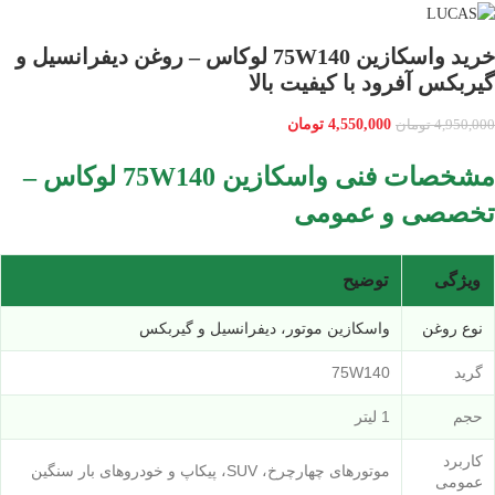
خرید واسكازین 75W140 لوکاس – روغن دیفرانسیل و
گیربکس آفرود با کیفیت بالا
4,550,000
تومان
4,950,000
تومان
مشخصات فنی واسكازین 75W140 لوکاس –
تخصصی و عمومی
ویژگی
توضیح
نوع روغن
واسكازین موتور، دیفرانسیل و گیربکس
گرید
75W140
حجم
1 لیتر
کاربرد
موتورهای چهارچرخ، SUV، پیکاپ و خودروهای بار سنگین
عمومی