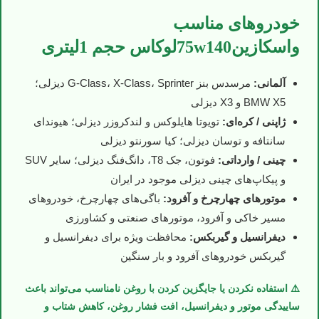
خودروهای مناسب
واسكازین75w140لوکاس حجم 1لیتری
آلمانی:
مرسدس بنز G-Class، X-Class، Sprinter دیزلی؛
BMW X5 و X3 دیزلی
ژاپنی / کره‌ای:
تویوتا هایلوکس و لندکروزر دیزلی؛ هیوندای
سانتافه و توسان دیزلی؛ کیا سورنتو دیزلی
چینی / وارداتی:
فوتون، جک T8، دانگ‌فنگ دیزلی؛ سایر SUV
و پیکاپ‌های چینی دیزلی موجود در ایران
موتورهای چهارچرخ و آفرود:
باگی‌های چهارچرخ، خودروهای
مسیر خاکی و آفرود، موتورهای صنعتی و کشاورزی
دیفرانسیل و گیربکس:
محافظت ویژه برای دیفرانسیل و
گیربکس خودروهای آفرود و بار سنگین
⚠️ استفاده نکردن یا جایگزین کردن با روغن نامناسب می‌تواند باعث
ساییدگی موتور و دیفرانسیل، افت فشار روغن، کاهش شتاب و