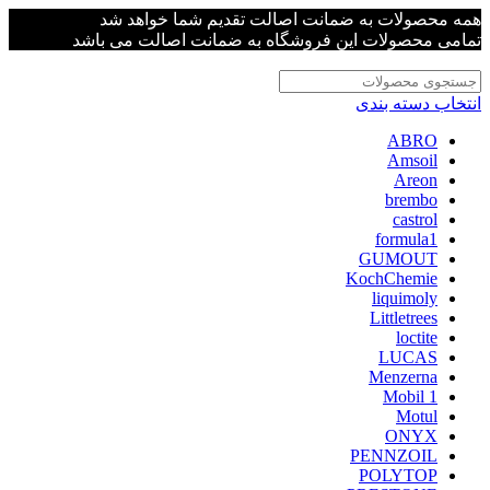
همه محصولات به ضمانت اصالت تقدیم شما خواهد شد
تمامی محصولات این فروشگاه به ضمانت اصالت می باشد
انتخاب دسته بندی
ABRO
Amsoil
Areon
brembo
castrol
formula1
GUMOUT
KochChemie
liquimoly
Littletrees
loctite
LUCAS
Menzerna
Mobil 1
Motul
ONYX
PENNZOIL
POLYTOP