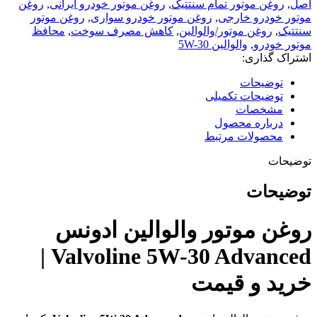
اصل
,
روغن موتور تمام سنتتیک
,
روغن موتور خودرو ایرانی
,
روغن
SP
موتور خودرو خارجی
,
روغن موتور خودرو سواری
,
روغن موتور
Advanced
سنتتیک
,
روغن موتور/والوالین
,
کاهش مصرف سوخت
,
محافظ
|
موتور خودرو
,
والوالین 5W-30
خرید
اشتراک گذاری:
و
قیمت
توضیحات
عدد
توضیحات تکمیلی
مشخصات
درباره محصول
محصولات مرتبط
توضیحات
توضیحات
روغن موتور والوالین ادونس
Valvoline 5W-30 Advanced |
خرید و قیمت