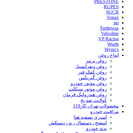
PRESTONE
RUPES
SGCB
Sonax
stp
Turtlewax
Valvoline
VP Racing
Wurth
Wynn’s
انواع روغن
روغن ترمز
روغن دیفرانسیل
روغن کمک فنر
روغن گیربکس
روغن موتور خودرو
روغن موتور سیکلت
روغن هیدرولیک فرمان
کولانت ضد یخ
محصولات تهران کار119
مراقبت خودرو
اسپری تصفیه هوا
اسفنج ، دستمال ، پد ، دستکش
بدنه خودرو