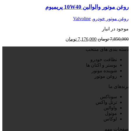
روغن موتور والوالین 10W40 پریمیوم
روغن موتور خودرو
,
Valvoline
موجود در انبار
قیمت
قیمت
7,850,000
تومان
7,176,000
تومان
اصلی:
فعلی:
دسته بندی های منتخب
7,850,000 تومان
7,176,000 تومان.
بود.
نظافت خودرو
بوستر و اکتان ها
شوینده موتور
روغن موتور
برندهای ما
سوناکس
ترتل واکس
واوالین
موتول
لوکاس
صفحات مهم