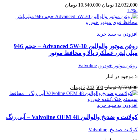
قیمت
قیمت
12,032,000
تومان
10,540,000
تومان
-12%
اصلی:
فعلی:
12,032,000 تومان
10,540,000 تومان.
بود.
افزودن به سبد خرید
روغن موتور والوالین Advanced 5W-30 – حجم 946
میلی‌لیتر، عملکرد بالا و محافظ موتور
روغن موتور خودرو
,
Valvoline
5 موجود در انبار
قیمت
قیمت
2,550,000
تومان
2,242,500
تومان
اصلی:
فعلی:
2,550,000 تومان
2,242,500 تومان.
بود.
افزودن به سبد خرید
کولانت و ضدیخ والوالین Valvoline OEM 48 – آبی رنگ
کولانت ضد یخ
,
Valvoline