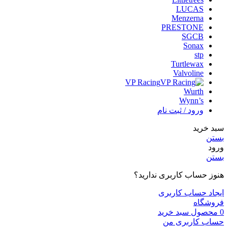
LUCAS
Menzerna
PRESTONE
SGCB
Sonax
stp
Turtlewax
Valvoline
VP Racing
Wurth
Wynn’s
ورود / ثبت نام
سبد خرید
بستن
ورود
بستن
هنوز حساب کاربری ندارید؟
ایجاد حساب کاربری
فروشگاه
0
محصول
سبد خرید
حساب کاربری من