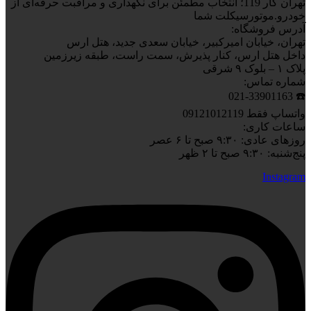
تهران کار 119؛ انتخاب مطمئن برای نگهداری و مراقبت حرفه‌ای از
خودرو.موتورسیکلت شما
آدرس فروشگاه:
تهران، خیابان امیرکبیر، خیابان سعدی جدید، هتل ارس
داخل هتل ارس، کنار پذیرش، سمت راست، طبقه زیرزمین
پلاک ۱ – بلوک ۹ شرقی
شماره تماس:
☎️ 021-33901163
واتساپ فقط 09121012119
ساعات کاری:
روزهای عادی: ۹:۳۰ صبح تا ۶ عصر
پنج‌شنبه: ۹:۳۰ صبح تا ۲ ظهر
Instagram