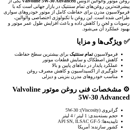
روغن موتور والوالین ادونس
Valvoline 5W-30 Advanced
یکی از
پیشرفته‌ترین روغن‌های تمام سنتتیک در بازار جهانی است که با
فرمولاسیون مدرن برای حفاظت کامل از موتور خودروهای سواری
طراحی شده است. این روغن با تکنولوژی اختصاصی والوالین،
رسوبات و لجن را کاهش داده و باعث افزایش طول عمر موتور و
بهبود عملکرد آن می‌شود.
✅ ویژگی‌ها و مزایا
فرمولاسیون
تمام سنتتیک
برای بیشترین سطح حفاظت
کاهش اصطکاک و سایش قطعات موتور
عملکرد پایدار در دماهای پایین و بالا
جلوگیری از اکسیداسیون و کاهش مصرف روغن
مناسب خودروهای مدرن بنزینی و دیزلی
⚙️ مشخصات فنی روغن موتور Valvoline
5W-30 Advanced
گرانروی (Viscosity): 5W-30
حجم بسته‌بندی: 1 لیتر / 4 لیتر
تاییدیه‌ها: API SN, ILSAC GF-5
کشور سازنده: آمریکا