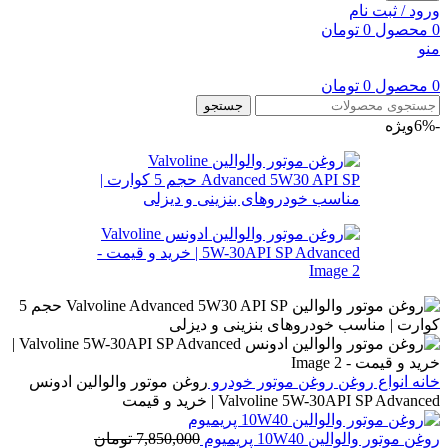
ورود / ثبت نام
0
محصول
0
تومان
منو
0
محصول
0
تومان
جستجو
-6%
ویژه
خانه
انواع روغن
روغن موتور خودرو
روغن موتور والوالین ادونس
Valvoline 5W-30API SP Advanced | خرید و قیمت
روغن موتور والوالین 10W40 پریمیوم
7,850,000
تومان