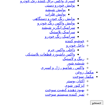
اسپری واکس براق کننده رنگ خودرو
پولیش خودرو دستی
پولیش شیشه
پولیش فلزات
پولیش رنگ خودرو دستگاهی
پولیش واکس رنگ خودرو
سرامیک ابگریز شیشه
سرامیک پلاستیک
سرامیک رنگ خودرو
خوشبو کننده
داخل خودرو
داخلی واکس چرم
واکس داشبورد قطعات پلاستیکی
رینگ و لاستیک
شیشه شور
واکس ، شامپو ، ژل و اسپری
مکمل روغن
مکمل سوخت
اکتان بوستر
انژکتور شوی
بهبود دهنده کیفیت سوخت
تمیز کننده سیستم سوخت
جستجو