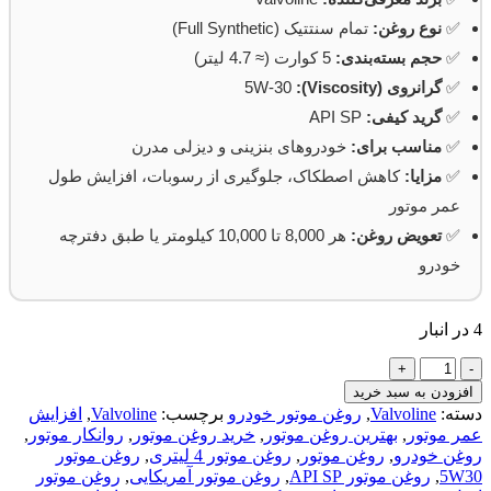
✅
نوع روغن:
تمام سنتتیک (Full Synthetic)
✅
حجم بسته‌بندی:
5 کوارت (≈ 4.7 لیتر)
✅
گرانروی (Viscosity):
5W-30
✅
گرید کیفی:
API SP
✅
مناسب برای:
خودروهای بنزینی و دیزلی مدرن
✅
مزایا:
کاهش اصطکاک، جلوگیری از رسوبات، افزایش طول
عمر موتور
✅
تعویض روغن:
هر 8,000 تا 10,000 کیلومتر یا طبق دفترچه
خودرو
4 در انبار
روغن
موتور
افزودن به سبد خرید
والوالین
دسته:
Valvoline
,
روغن موتور خودرو
برچسب:
Valvoline
,
افزایش
ادونس
عمر موتور
,
بهترین روغن موتور
,
خرید روغن موتور
,
روانکار موتور
,
Valvoline
روغن خودرو
,
روغن موتور
,
روغن موتور 4 لیتری
,
روغن موتور
5W-
5W30
,
روغن موتور API SP
,
روغن موتور آمریکایی
,
روغن موتور
30API