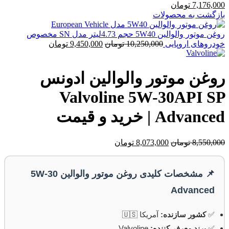
قیمت
قیمت
7,176,000
تومان
اصلی:
فعلی:
بازگشت به محصولات
7,850,000 تومان
7,176,000 تومان.
بود.
روغن موتور والوالین 5W40 حجم 4.73لیتر مدل SN مخصوص
قیمت
قیمت
خودروهای اروپایی
10,250,000
تومان
9,450,000
تومان
اصلی:
فعلی:
10,250,000 تومان
9,450,000 تومان.
بود.
روغن موتور والوالین ادونس
Valvoline 5W-30API SP
Advanced | خرید و قیمت
قیمت
قیمت
8,550,000
تومان
8,073,000
تومان
اصلی:
فعلی:
8,550,000 تومان
8,073,000 تومان.
بود.
📌 مشخصات کلیدی روغن موتور والوالین 5W-30
Advanced
✅
کشور سازنده:
آمریکا 🇺🇸
✅
برند معرفی‌کننده:
Valvoline