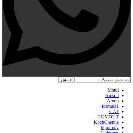
جستجو
Motul
Amsoil
Areon
formula1
GAT
GUMOUT
KochChemie
liquimoly
Littletrees