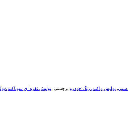
دستی
,
پولیش واکس رنگ خودرو
برچسب:
پولیش نقره ای سوناکس/پو