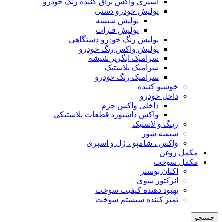
اسپری واکس براق کننده رنگ خودرو
پولیش خودرو دستی
پولیش شیشه
پولیش فلزات
پولیش رنگ خودرو دستگاهی
پولیش واکس رنگ خودرو
سرامیک ابگریز شیشه
سرامیک پلاستیک
سرامیک رنگ خودرو
خوشبو کننده
داخل خودرو
داخلی واکس چرم
واکس داشبورد قطعات پلاستیکی
رینگ و لاستیک
شیشه شور
واکس ، شامپو ، ژل و اسپری
مکمل روغن
مکمل سوخت
اکتان بوستر
انژکتور شوی
بهبود دهنده کیفیت سوخت
تمیز کننده سیستم سوخت
جستجو