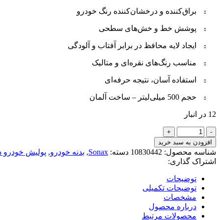
براق‌کننده و درخشان‌کننده رنگ خودرو
پوشش خط و خش‌های سطحی
ایجاد لایه محافظ در برابر آفتاب و آلودگی
مناسب رنگ‌های نقره‌ای و متالیک
استفاده آسان، نتیجه حرفه‌ای
حجم 500 میلی‌لیتر – ساخت آلمان
12 در انبار
پولیش
واکس
افزودن به سبد خرید
نقره‌ای
شناسه محصول:
10830442
دسته:
Sonax
,
بدنه خودرو
,
پولیش خودرو 
سوناکس
اشتراک گذاری:
حجم
500
توضیحات
میلی
توضیحات تکمیلی
لیتر
مشخصات
عدد
درباره محصول
محصولات مرتبط