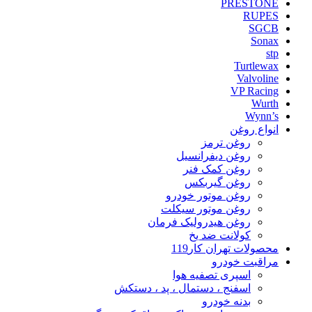
PRESTONE
RUPES
SGCB
Sonax
stp
Turtlewax
Valvoline
VP Racing
Wurth
Wynn’s
انواع روغن
روغن ترمز
روغن دیفرانسیل
روغن کمک فنر
روغن گیربکس
روغن موتور خودرو
روغن موتور سیکلت
روغن هیدرولیک فرمان
کولانت ضد یخ
محصولات تهران کار119
مراقبت خودرو
اسپری تصفیه هوا
اسفنج ، دستمال ، پد ، دستکش
بدنه خودرو