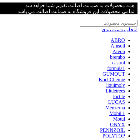
همه محصولات به ضمانت اصالت تقدیم شما خواهد شد
تمامی محصولات این فروشگاه به ضمانت اصالت می باشد
انتخاب دسته بندی
ABRO
Amsoil
Areon
brembo
castrol
formula1
GUMOUT
KochChemie
liquimoly
Littletrees
loctite
LUCAS
Menzerna
Mobil 1
Motul
ONYX
PENNZOIL
POLYTOP