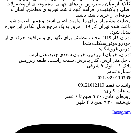
کالاها از میان معتبرترین برندهای جهانی، مجموعه‌ای از محصولات
اصلی و باکیفیت را فراهم کنیم تا شما تجربه‌ای مطمئن، آسان و
حرفه‌ای از خرید داشته باشید.
رضایت مشتریان برای ما اولویت اصلی است و همین اعتماد شما
باعث شده تهران کار 119 امروز به یک مرجع قابل اتکا در این حوزه
تبدیل شود.
تهران کار 119؛ انتخاب مطمئن برای نگهداری و مراقبت حرفه‌ای از
خودرو.موتورسیکلت شما
آدرس فروشگاه:
تهران، خیابان امیرکبیر، خیابان سعدی جدید، هتل ارس
داخل هتل ارس، کنار پذیرش، سمت راست، طبقه زیرزمین
پلاک ۱ – بلوک ۹ شرقی
شماره تماس:
☎️ 021-33901163
واتساپ فقط 09121012119
ساعات کاری:
روزهای عادی: ۹:۳۰ صبح تا ۶ عصر
پنج‌شنبه: ۹:۳۰ صبح تا ۲ ظهر
Instagram