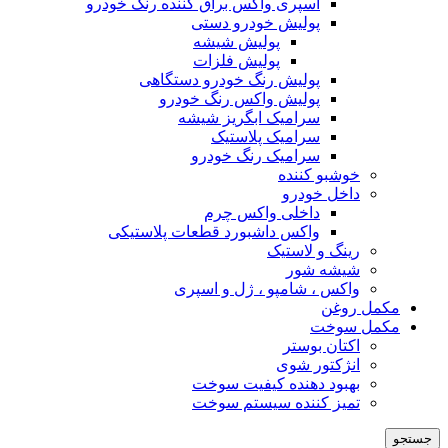
اسپری واکس براق کننده رنگ خودرو
پولیش خودرو دستی
پولیش شیشه
پولیش فلزات
پولیش رنگ خودرو دستگاهی
پولیش واکس رنگ خودرو
سرامیک ابگریز شیشه
سرامیک پلاستیک
سرامیک رنگ خودرو
خوشبو کننده
داخل خودرو
داخلی واکس چرم
واکس داشبورد قطعات پلاستیکی
رینگ و لاستیک
شیشه شور
واکس ، شامپو ، ژل و اسپری
مکمل روغن
مکمل سوخت
اکتان بوستر
انژکتور شوی
بهبود دهنده کیفیت سوخت
تمیز کننده سیستم سوخت
جستجو