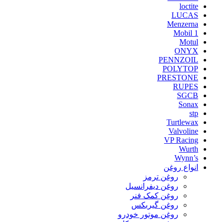
loctite
LUCAS
Menzerna
Mobil 1
Motul
ONYX
PENNZOIL
POLYTOP
PRESTONE
RUPES
SGCB
Sonax
stp
Turtlewax
Valvoline
VP Racing
Wurth
Wynn’s
انواع روغن
روغن ترمز
روغن دیفرانسیل
روغن کمک فنر
روغن گیربکس
روغن موتور خودرو