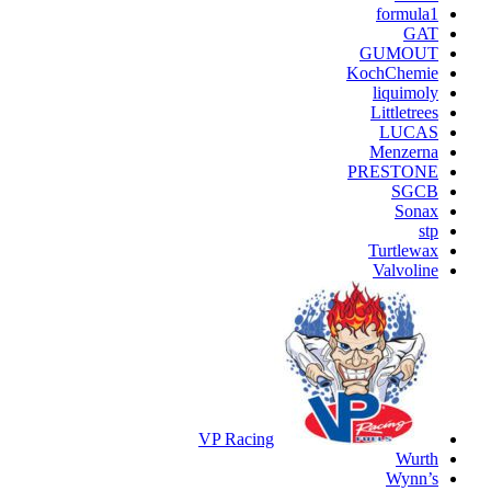
formula1
GAT
GUMOUT
KochChemie
liquimoly
Littletrees
LUCAS
Menzerna
PRESTONE
SGCB
Sonax
stp
Turtlewax
Valvoline
VP Racing
Wurth
Wynn’s