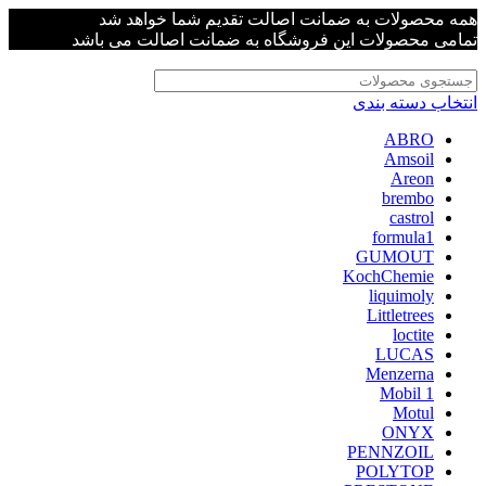
همه محصولات به ضمانت اصالت تقدیم شما خواهد شد
تمامی محصولات این فروشگاه به ضمانت اصالت می باشد
انتخاب دسته بندی
ABRO
Amsoil
Areon
brembo
castrol
formula1
GUMOUT
KochChemie
liquimoly
Littletrees
loctite
LUCAS
Menzerna
Mobil 1
Motul
ONYX
PENNZOIL
POLYTOP