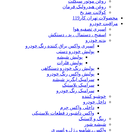
روغن موتور سیکلت
روغن هیدرولیک فرمان
کولانت ضد یخ
محصولات تهران کار119
مراقبت خودرو
اسپری تصفیه هوا
اسفنج ، دستمال ، پد ، دستکش
بدنه خودرو
اسپری واکس براق کننده رنگ خودرو
پولیش خودرو دستی
پولیش شیشه
پولیش فلزات
پولیش رنگ خودرو دستگاهی
پولیش واکس رنگ خودرو
سرامیک ابگریز شیشه
سرامیک پلاستیک
سرامیک رنگ خودرو
خوشبو کننده
داخل خودرو
داخلی واکس چرم
واکس داشبورد قطعات پلاستیکی
رینگ و لاستیک
شیشه شور
واکس ، شامپو ، ژل و اسپری