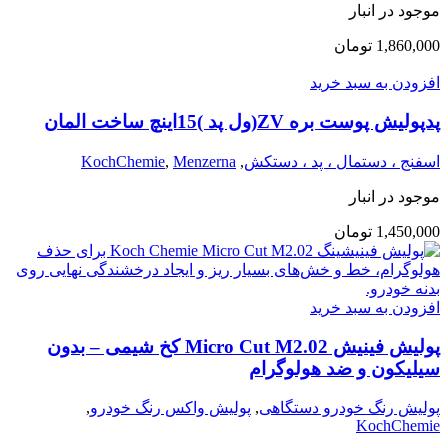
موجود در انبار
1,860,000
تومان
افزودن به سبد خرید
پدپولیش پوست بره ZV(ول پد )15اینچ ساخت المان
اسفنج ، دستمال ، پد ، دستکش
,
Menzerna
,
KochChemie
موجود در انبار
1,450,000
تومان
افزودن به سبد خرید
پولیش فینیش Micro Cut M2.02 کخ شیمی – بدون
سیلیکون و ضد هولوگرام
پولیش رنگ خودرو دستگاهی
,
پولیش واکس رنگ خودرو
,
KochChemie