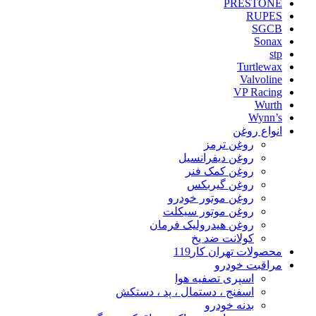
PRESTONE
RUPES
SGCB
Sonax
stp
Turtlewax
Valvoline
VP Racing
Wurth
Wynn’s
انواع روغن
روغن ترمز
روغن دیفرانسیل
روغن کمک فنر
روغن گیربکس
روغن موتور خودرو
روغن موتور سیکلت
روغن هیدرولیک فرمان
کولانت ضد یخ
محصولات تهران کار119
مراقبت خودرو
اسپری تصفیه هوا
اسفنج ، دستمال ، پد ، دستکش
بدنه خودرو