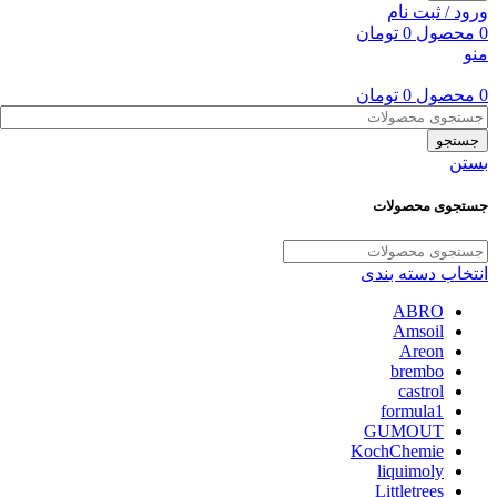
ورود / ثبت نام
0
محصول
0
تومان
منو
0
محصول
0
تومان
جستجو
بستن
جستجوی محصولات
انتخاب دسته بندی
ABRO
Amsoil
Areon
brembo
castrol
formula1
GUMOUT
KochChemie
liquimoly
Littletrees