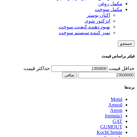
مکمل روغن
مکمل سوخت
اکتان بوستر
انژکتور شوی
بهبود دهنده کیفیت سوخت
تمیز کننده سیستم سوخت
جستجو
فیلتر براساس قیمت
حداقل قیمت
حداكثر قيمت
صافی
برندها
Motul
Amsoil
Areon
formula1
GAT
GUMOUT
KochChemie