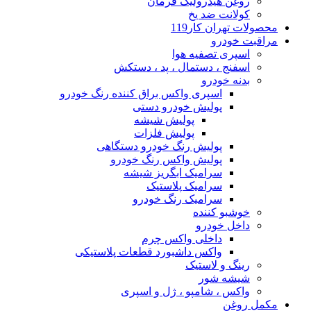
روغن هیدرولیک فرمان
کولانت ضد یخ
محصولات تهران کار119
مراقبت خودرو
اسپری تصفیه هوا
اسفنج ، دستمال ، پد ، دستکش
بدنه خودرو
اسپری واکس براق کننده رنگ خودرو
پولیش خودرو دستی
پولیش شیشه
پولیش فلزات
پولیش رنگ خودرو دستگاهی
پولیش واکس رنگ خودرو
سرامیک ابگریز شیشه
سرامیک پلاستیک
سرامیک رنگ خودرو
خوشبو کننده
داخل خودرو
داخلی واکس چرم
واکس داشبورد قطعات پلاستیکی
رینگ و لاستیک
شیشه شور
واکس ، شامپو ، ژل و اسپری
مکمل روغن