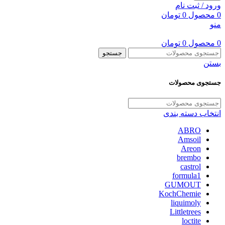
ورود / ثبت نام
0
محصول
0
تومان
منو
0
محصول
0
تومان
جستجو
بستن
جستجوی محصولات
انتخاب دسته بندی
ABRO
Amsoil
Areon
brembo
castrol
formula1
GUMOUT
KochChemie
liquimoly
Littletrees
loctite