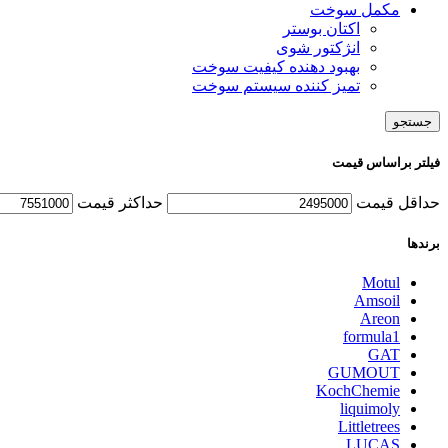
مکمل سوخت
اکتان بوستر
انژکتور شوی
بهبود دهنده کیفیت سوخت
تمیز کننده سیستم سوخت
جستجو
فیلتر براساس قیمت
حداقل قیمت
حداكثر قيمت
برندها
Motul
Amsoil
Areon
formula1
GAT
GUMOUT
KochChemie
liquimoly
Littletrees
LUCAS