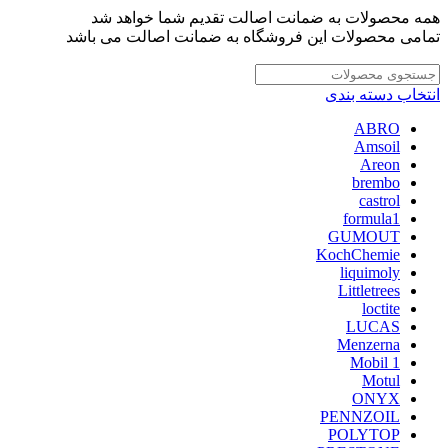
همه محصولات به ضمانت اصالت تقدیم شما خواهد شد
تمامی محصولات این فروشگاه به ضمانت اصالت می باشد
انتخاب دسته بندی
ABRO
Amsoil
Areon
brembo
castrol
formula1
GUMOUT
KochChemie
liquimoly
Littletrees
loctite
LUCAS
Menzerna
Mobil 1
Motul
ONYX
PENNZOIL
POLYTOP