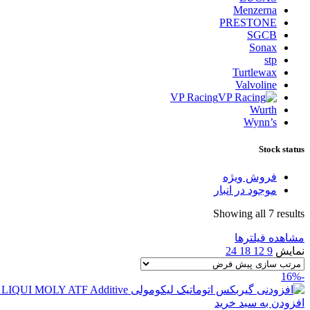
Menzerna
PRESTONE
SGCB
Sonax
stp
Turtlewax
Valvoline
VP Racing
Wurth
Wynn’s
Stock status
فروش ویژه
موجود در انبار
Showing all 7 results
مشاهده فیلترها
نمایش
9
12
18
24
-16%
افزودن به سبد خرید