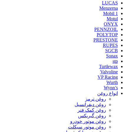
LUCAS
Menzerna
Mobil 1
Motul
ONYX
PENNZOIL
POLYTOP
PRESTONE
RUPES
SGCB
Sonax
stp
Turtlewax
Valvoline
VP Racing
Wurth
Wynn’s
انواع روغن
روغن ترمز
روغن دیفرانسیل
روغن کمک فنر
روغن گیربکس
روغن موتور خودرو
روغن موتور سیکلت