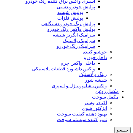
اسپری واکس براق کننده رنگ خودرو
پولیش خودرو دستی
پولیش شیشه
پولیش فلزات
پولیش رنگ خودرو دستگاهی
پولیش واکس رنگ خودرو
سرامیک ابگریز شیشه
سرامیک پلاستیک
سرامیک رنگ خودرو
خوشبو کننده
داخل خودرو
داخلی واکس چرم
واکس داشبورد قطعات پلاستیکی
رینگ و لاستیک
شیشه شور
واکس ، شامپو ، ژل و اسپری
مکمل روغن
مکمل سوخت
اکتان بوستر
انژکتور شوی
بهبود دهنده کیفیت سوخت
تمیز کننده سیستم سوخت
جستجو