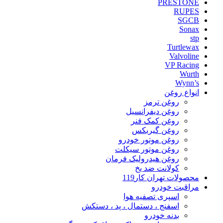
PRESTONE
RUPES
SGCB
Sonax
stp
Turtlewax
Valvoline
VP Racing
Wurth
Wynn’s
انواع روغن
روغن ترمز
روغن دیفرانسیل
روغن کمک فنر
روغن گیربکس
روغن موتور خودرو
روغن موتور سیکلت
روغن هیدرولیک فرمان
کولانت ضد یخ
محصولات تهران کار119
مراقبت خودرو
اسپری تصفیه هوا
اسفنج ، دستمال ، پد ، دستکش
بدنه خودرو