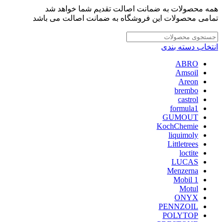
همه محصولات به ضمانت اصالت تقدیم شما خواهد شد
تمامی محصولات این فروشگاه به ضمانت اصالت می باشد
انتخاب دسته بندی
ABRO
Amsoil
Areon
brembo
castrol
formula1
GUMOUT
KochChemie
liquimoly
Littletrees
loctite
LUCAS
Menzerna
Mobil 1
Motul
ONYX
PENNZOIL
POLYTOP