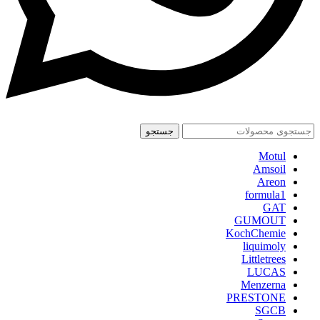
جستجو
Motul
Amsoil
Areon
formula1
GAT
GUMOUT
KochChemie
liquimoly
Littletrees
LUCAS
Menzerna
PRESTONE
SGCB