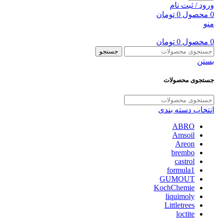
ورود / ثبت نام
0
محصول
0
تومان
منو
0
محصول
0
تومان
جستجو
بستن
جستجوی محصولات
انتخاب دسته بندی
ABRO
Amsoil
Areon
brembo
castrol
formula1
GUMOUT
KochChemie
liquimoly
Littletrees
loctite