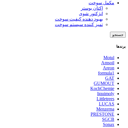
مکمل سوخت
اکتان بوستر
انژکتور شوی
بهبود دهنده کیفیت سوخت
تمیز کننده سیستم سوخت
جستجو
برندها
Motul
Amsoil
Areon
formula1
GAT
GUMOUT
KochChemie
liquimoly
Littletrees
LUCAS
Menzerna
PRESTONE
SGCB
Sonax