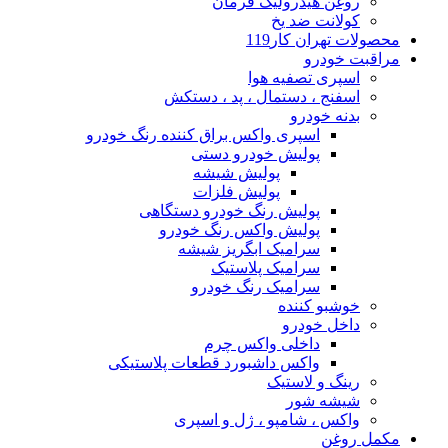
روغن هیدرولیک فرمان
کولانت ضد یخ
محصولات تهران کار119
مراقبت خودرو
اسپری تصفیه هوا
اسفنج ، دستمال ، پد ، دستکش
بدنه خودرو
اسپری واکس براق کننده رنگ خودرو
پولیش خودرو دستی
پولیش شیشه
پولیش فلزات
پولیش رنگ خودرو دستگاهی
پولیش واکس رنگ خودرو
سرامیک ابگریز شیشه
سرامیک پلاستیک
سرامیک رنگ خودرو
خوشبو کننده
داخل خودرو
داخلی واکس چرم
واکس داشبورد قطعات پلاستیکی
رینگ و لاستیک
شیشه شور
واکس ، شامپو ، ژل و اسپری
مکمل روغن