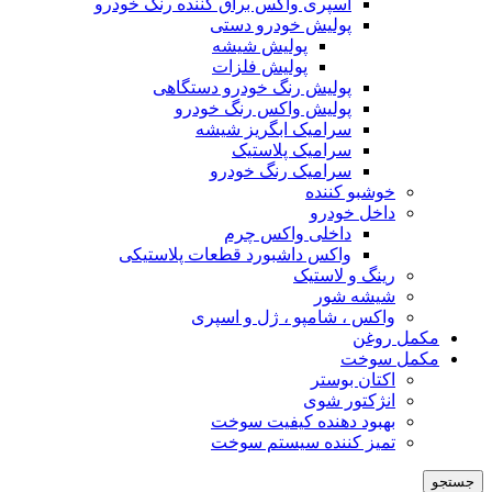
اسپری واکس براق کننده رنگ خودرو
پولیش خودرو دستی
پولیش شیشه
پولیش فلزات
پولیش رنگ خودرو دستگاهی
پولیش واکس رنگ خودرو
سرامیک ابگریز شیشه
سرامیک پلاستیک
سرامیک رنگ خودرو
خوشبو کننده
داخل خودرو
داخلی واکس چرم
واکس داشبورد قطعات پلاستیکی
رینگ و لاستیک
شیشه شور
واکس ، شامپو ، ژل و اسپری
مکمل روغن
مکمل سوخت
اکتان بوستر
انژکتور شوی
بهبود دهنده کیفیت سوخت
تمیز کننده سیستم سوخت
جستجو