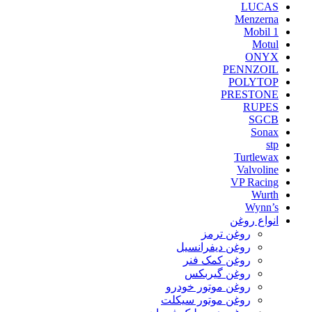
LUCAS
Menzerna
Mobil 1
Motul
ONYX
PENNZOIL
POLYTOP
PRESTONE
RUPES
SGCB
Sonax
stp
Turtlewax
Valvoline
VP Racing
Wurth
Wynn’s
انواع روغن
روغن ترمز
روغن دیفرانسیل
روغن کمک فنر
روغن گیربکس
روغن موتور خودرو
روغن موتور سیکلت