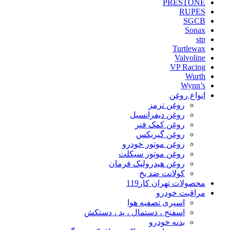
PRESTONE
RUPES
SGCB
Sonax
stp
Turtlewax
Valvoline
VP Racing
Wurth
Wynn’s
انواع روغن
روغن ترمز
روغن دیفرانسیل
روغن کمک فنر
روغن گیربکس
روغن موتور خودرو
روغن موتور سیکلت
روغن هیدرولیک فرمان
کولانت ضد یخ
محصولات تهران کار119
مراقبت خودرو
اسپری تصفیه هوا
اسفنج ، دستمال ، پد ، دستکش
بدنه خودرو