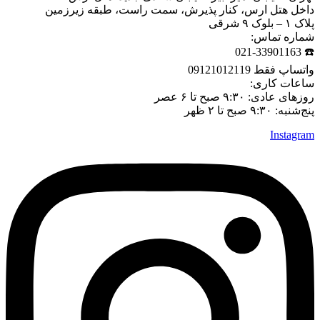
داخل هتل ارس، کنار پذیرش، سمت راست، طبقه زیرزمین
پلاک ۱ – بلوک ۹ شرقی
شماره تماس:
☎️ 021-33901163
واتساپ فقط 09121012119
ساعات کاری:
روزهای عادی: ۹:۳۰ صبح تا ۶ عصر
پنج‌شنبه: ۹:۳۰ صبح تا ۲ ظهر
Instagram