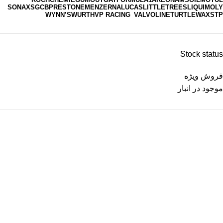
SONAX
SGCB
PRESTONE
MENZERNA
LUCAS
LITTLETREES
LIQUIMOLY
WYNN’S
WURTH
VP RACING
VALVOLINE
TURTLEWAX
STP
Stock status
فروش ویژه
موجود در انبار