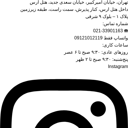
تهران، خیابان امیرکبیر، خیابان سعدی جدید، هتل ارس
داخل هتل ارس، کنار پذیرش، سمت راست، طبقه زیرزمین
پلاک ۱ – بلوک ۹ شرقی
شماره تماس:
☎️ 021-33901163
واتساپ فقط 09121012119
ساعات کاری:
روزهای عادی: ۹:۳۰ صبح تا ۶ عصر
پنج‌شنبه: ۹:۳۰ صبح تا ۲ ظهر
Instagram