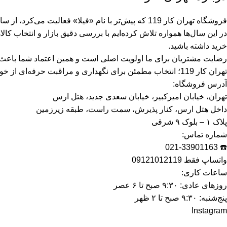
فروشگاه تهران کار 119 که پیش‌تر با نام «فیلا» فعالیت می‌کرد، از سال ۱۳۸۹ در حوزه‌ی لوازم نگهداری و مراقبت خودرو همراه مشتریان بوده است.
در این سال‌ها همواره تلاش کرده‌ایم با بررسی دقیق بازار و انتخاب کا
خرید داشته باشید.
رضایت مشتریان برای ما اولویت اصلی است و همین اعتماد شما باعث شده تهران کار 119 امروز به یک مرجع قابل اتک
تهران کار 119؛ انتخاب مطمئن برای نگهداری و مراقبت حرفه‌ای از خودرو.موتورسیکلت شما
آدرس فروشگاه:
تهران، خیابان امیرکبیر، خیابان سعدی جدید، هتل ارس
داخل هتل ارس، کنار پذیرش، سمت راست، طبقه زیرزمین
پلاک ۱ – بلوک ۹ شرقی
شماره تماس:
☎️ 021-33901163
واتساپ فقط 09121012119
ساعات کاری:
روزهای عادی: ۹:۳۰ صبح تا ۶ عصر
پنج‌شنبه: ۹:۳۰ صبح تا ۲ ظهر
Instagram