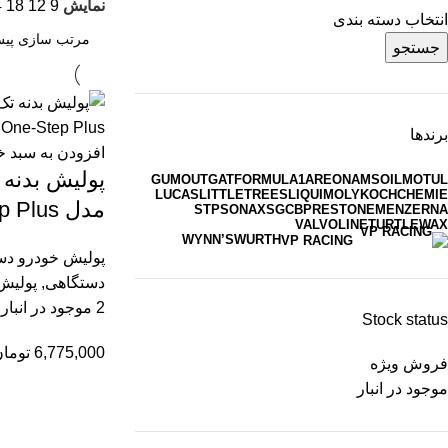
نمایش
9
12
18
4
انتخاب دسته بندی
جستجو
برندها
افزودن به سبد خ
پولیش بدنه 
GUMOUT
GAT
FORMULA1
AREON
AMSOIL
MOTUL
LUCAS
LITTLETREES
LIQUIMOLY
KOCHCHEMIE
مدل Rapid One-Step Plus
STP
SONAX
SGCB
PRESTONE
MENZERNA
VALVOLINE
TURTLEWAX
WYNN’S
WURTH
VP RACING
پولیش خودرو د
دستگاهی
,
پولیش
2 موجود در انبار
Stock status
6,775,000
توما
فروش ویژه
موجود در انبار