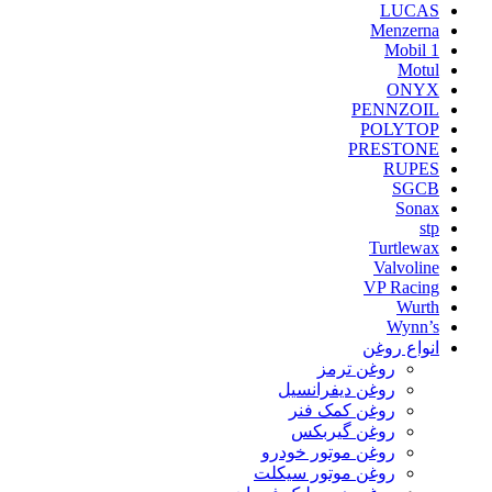
LUCAS
Menzerna
Mobil 1
Motul
ONYX
PENNZOIL
POLYTOP
PRESTONE
RUPES
SGCB
Sonax
stp
Turtlewax
Valvoline
VP Racing
Wurth
Wynn’s
انواع روغن
روغن ترمز
روغن دیفرانسیل
روغن کمک فنر
روغن گیربکس
روغن موتور خودرو
روغن موتور سیکلت