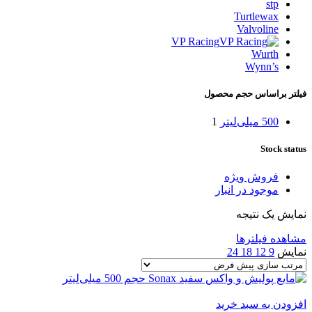
stp
Turtlewax
Valvoline
VP Racing
Wurth
Wynn’s
فیلتر براساس حجم محصول
500 میلی‌لیتر
1
Stock status
فروش ویژه
موجود در انبار
نمایش یک نتیجه
مشاهده فیلترها
نمایش
9
12
18
24
افزودن به سبد خرید