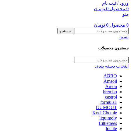
ورود / ثبت نام
0
محصول
0
تومان
منو
0
محصول
0
تومان
جستجو
بستن
جستجوی محصولات
انتخاب دسته بندی
ABRO
Amsoil
Areon
brembo
castrol
formula1
GUMOUT
KochChemie
liquimoly
Littletrees
loctite