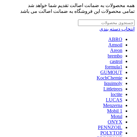
همه محصولات به ضمانت اصالت تقدیم شما خواهد شد
تمامی محصولات این فروشگاه به ضمانت اصالت می باشد
انتخاب دسته بندی
ABRO
Amsoil
Areon
brembo
castrol
formula1
GUMOUT
KochChemie
liquimoly
Littletrees
loctite
LUCAS
Menzerna
Mobil 1
Motul
ONYX
PENNZOIL
POLYTOP