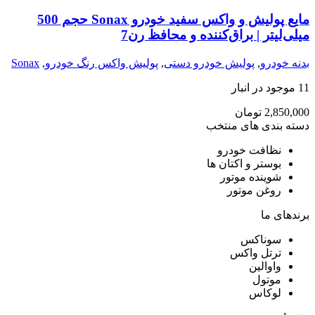
مایع پولیش و واکس سفید خودرو Sonax حجم 500
میلی‌لیتر | براق‌کننده و محافظ رن7
بدنه خودرو
,
پولیش خودرو دستی
,
پولیش واکس رنگ خودرو
,
Sonax
11 موجود در انبار
2,850,000
تومان
دسته بندی های منتخب
نظافت خودرو
بوستر و اکتان ها
شوینده موتور
روغن موتور
برندهای ما
سوناکس
ترتل واکس
واوالین
موتول
لوکاس