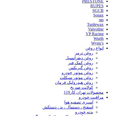
PRESTONE
RUPES
SGCB
Sonax
stp
Turtlewax
Valvoline
VP Racing
Wurth
Wynn’s
انواع روغن
روغن ترمز
روغن دیفرانسیل
روغن کمک فنر
روغن گیربکس
روغن موتور خودرو
روغن موتور سیکلت
روغن هیدرولیک فرمان
کولانت ضد یخ
محصولات تهران کار119
مراقبت خودرو
اسپری تصفیه هوا
اسفنج ، دستمال ، پد ، دستکش
بدنه خودرو