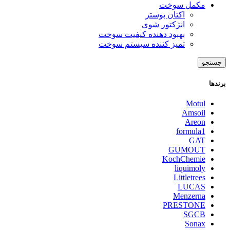
مکمل سوخت
اکتان بوستر
انژکتور شوی
بهبود دهنده کیفیت سوخت
تمیز کننده سیستم سوخت
جستجو
برندها
Motul
Amsoil
Areon
formula1
GAT
GUMOUT
KochChemie
liquimoly
Littletrees
LUCAS
Menzerna
PRESTONE
SGCB
Sonax