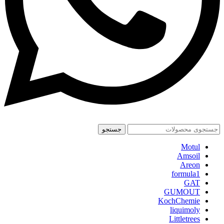
جستجو
Motul
Amsoil
Areon
formula1
GAT
GUMOUT
KochChemie
liquimoly
Littletrees