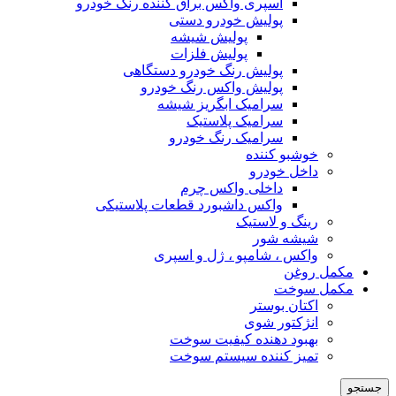
اسپری واکس براق کننده رنگ خودرو
پولیش خودرو دستی
پولیش شیشه
پولیش فلزات
پولیش رنگ خودرو دستگاهی
پولیش واکس رنگ خودرو
سرامیک ابگریز شیشه
سرامیک پلاستیک
سرامیک رنگ خودرو
خوشبو کننده
داخل خودرو
داخلی واکس چرم
واکس داشبورد قطعات پلاستیکی
رینگ و لاستیک
شیشه شور
واکس ، شامپو ، ژل و اسپری
مکمل روغن
مکمل سوخت
اکتان بوستر
انژکتور شوی
بهبود دهنده کیفیت سوخت
تمیز کننده سیستم سوخت
جستجو