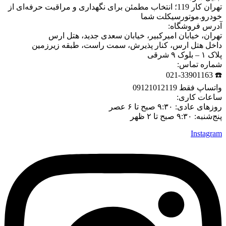
تهران کار 119؛ انتخاب مطمئن برای نگهداری و مراقبت حرفه‌ای از
خودرو.موتورسیکلت شما
آدرس فروشگاه:
تهران، خیابان امیرکبیر، خیابان سعدی جدید، هتل ارس
داخل هتل ارس، کنار پذیرش، سمت راست، طبقه زیرزمین
پلاک ۱ – بلوک ۹ شرقی
شماره تماس:
☎️ 021-33901163
واتساپ فقط 09121012119
ساعات کاری:
روزهای عادی: ۹:۳۰ صبح تا ۶ عصر
پنج‌شنبه: ۹:۳۰ صبح تا ۲ ظهر
Instagram