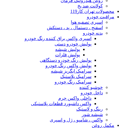
روغن هیدرولیک فرمان
کولانت ضد یخ
محصولات تهران کار119
مراقبت خودرو
اسپری تصفیه هوا
اسفنج ، دستمال ، پد ، دستکش
بدنه خودرو
اسپری واکس براق کننده رنگ خودرو
پولیش خودرو دستی
پولیش شیشه
پولیش فلزات
پولیش رنگ خودرو دستگاهی
پولیش واکس رنگ خودرو
سرامیک ابگریز شیشه
سرامیک پلاستیک
سرامیک رنگ خودرو
خوشبو کننده
داخل خودرو
داخلی واکس چرم
واکس داشبورد قطعات پلاستیکی
رینگ و لاستیک
شیشه شور
واکس ، شامپو ، ژل و اسپری
مکمل روغن