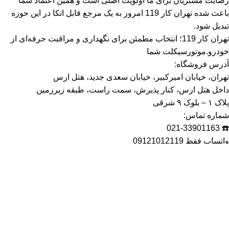
رضایت مشتریان برای ما اولویت اصلی است و همین اعتماد شما
باعث شده تهران کار 119 امروز به یک مرجع قابل اتکا در این حوزه
تبدیل شود.
تهران کار 119؛ انتخاب مطمئن برای نگهداری و مراقبت حرفه‌ای از
خودرو.موتورسیکلت شما
آدرس فروشگاه:
تهران، خیابان امیرکبیر، خیابان سعدی جدید، هتل ارس
داخل هتل ارس، کنار پذیرش، سمت راست، طبقه زیرزمین
پلاک ۱ – بلوک ۹ شرقی
شماره تماس:
☎️ 021-33901163
واتساپ فقط 09121012119
ساعات کاری:
روزهای عادی: ۹:۳۰ صبح تا ۶ عصر
پنج‌شنبه: ۹:۳۰ صبح تا ۲ ظهر