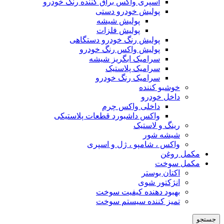
اسپری واکس براق کننده رنگ خودرو
پولیش خودرو دستی
پولیش شیشه
پولیش فلزات
پولیش رنگ خودرو دستگاهی
پولیش واکس رنگ خودرو
سرامیک ابگریز شیشه
سرامیک پلاستیک
سرامیک رنگ خودرو
خوشبو کننده
داخل خودرو
داخلی واکس چرم
واکس داشبورد قطعات پلاستیکی
رینگ و لاستیک
شیشه شور
واکس ، شامپو ، ژل و اسپری
مکمل روغن
مکمل سوخت
اکتان بوستر
انژکتور شوی
بهبود دهنده کیفیت سوخت
تمیز کننده سیستم سوخت
جستجو