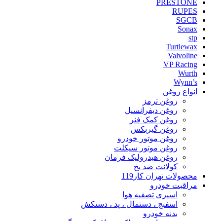
PRESTONE
RUPES
SGCB
Sonax
stp
Turtlewax
Valvoline
VP Racing
Wurth
Wynn’s
انواع روغن
روغن ترمز
روغن دیفرانسیل
روغن کمک فنر
روغن گیربکس
روغن موتور خودرو
روغن موتور سیکلت
روغن هیدرولیک فرمان
کولانت ضد یخ
محصولات تهران کار119
مراقبت خودرو
اسپری تصفیه هوا
اسفنج ، دستمال ، پد ، دستکش
بدنه خودرو