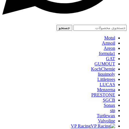
جستجو
Motul
Amsoil
Areon
formula1
GAT
GUMOUT
KochChemie
liquimoly
Littletrees
LUCAS
Menzerna
PRESTONE
SGCB
Sonax
stp
Turtlewax
Valvoline
VP Racing