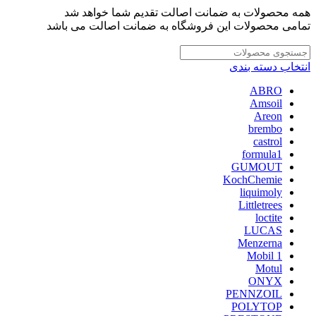
همه محصولات به ضمانت اصالت تقدیم شما خواهد شد
تمامی محصولات این فروشگاه به ضمانت اصالت می باشد
انتخاب دسته بندی
ABRO
Amsoil
Areon
brembo
castrol
formula1
GUMOUT
KochChemie
liquimoly
Littletrees
loctite
LUCAS
Menzerna
Mobil 1
Motul
ONYX
PENNZOIL
POLYTOP