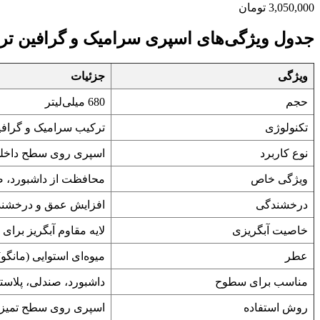
3,050,000
تومان
جدول ویژگی‌های اسپری سرامیک و گرافین ترتل واکس 
ویژگی
جزئیات
حجم
680 میلی‌لیتر
تکنولوژی
ترکیب سرامیک و گرافین (O₂
نوع کاربرد
اسپری روی سطح داخلی،
ویژگی خاص
محافظت از داشبورد، صند
درخشندگی
افزایش عمق و درخشند
خاصیت آبگریزی
لایه مقاوم آبگریز برا
عطر
میوه‌ای استوایی (مانگو)
مناسب برای سطوح
داشبورد، صندلی، پلاست
روش استفاده
اسپری روی سطح تمیز و