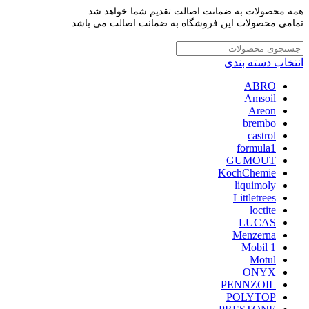
همه محصولات به ضمانت اصالت تقدیم شما خواهد شد
تمامی محصولات این فروشگاه به ضمانت اصالت می باشد
انتخاب دسته بندی
ABRO
Amsoil
Areon
brembo
castrol
formula1
GUMOUT
KochChemie
liquimoly
Littletrees
loctite
LUCAS
Menzerna
Mobil 1
Motul
ONYX
PENNZOIL
POLYTOP