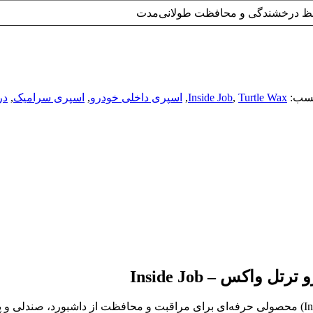
فظ درخشندگی و محافظت طولانی‌مدت
سب:
Turtle Wax
,
Inside Job
,
اسپری داخلی خودرو
,
اسپری سرامیک
,
در
اکس – Inside Job
اسپری سرامیک و گرافین محافظ داخلی خودرو ترتل واکس (Inside Job) محصولی حرفه‌ای برای مراقبت و م