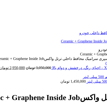
ری سرامیک محافظ داخلی ترتل واکسCeramic + Graphene Inside Job
قیمت
3,050,000
تومان
2,950,000
تومان
اصلی:
3,050,000 تومان
بود.
1,450,000
تومان
Ceramic + Gr