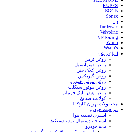
PRESTONE
RUPES
SGCB
Sonax
stp
Turtlewax
Valvoline
VP Racing
Wurth
Wynn’s
انواع روغن
روغن ترمز
روغن دیفرانسیل
روغن کمک فنر
روغن گیربکس
روغن موتور خودرو
روغن موتور سیکلت
روغن هیدرولیک فرمان
کولانت ضد یخ
محصولات تهران کار119
مراقبت خودرو
اسپری تصفیه هوا
اسفنج ، دستمال ، پد ، دستکش
بدنه خودرو
اسپری واکس براق کننده رنگ خودرو