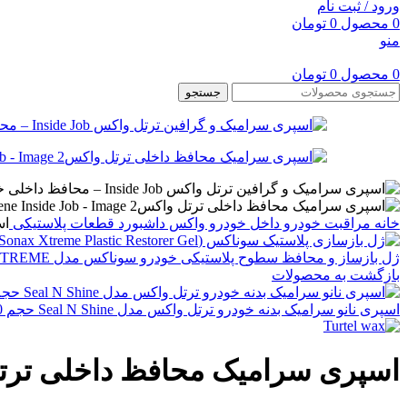
ورود / ثبت نام
0
محصول
0
تومان
منو
0
محصول
0
تومان
جستجو
خانه
مراقبت خودرو
داخل خودرو
واکس داشبورد قطعات پلاستیکی
اسپ
ژل بازساز و محافظ سطوح پلاستیکی خودرو سوناکس مدل XTREME – احیای رنگ، درخشش و دوام بالا
بازگشت به محصولات
اسپری نانو سرامیک بدنه خودرو ترتل واکس مدل Seal N Shine حجم 500 میلی لیتر
اسپری سرامیک محافظ داخلی ترتل واکسaphene Inside Job