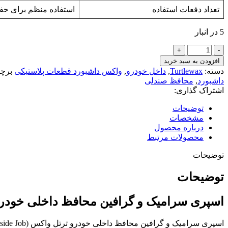
تعداد دفعات استفاده
استفاده منظم برای ح
5 در انبار
اسپری
سرامیک
افزودن به سبد خرید
محافظ
دسته:
Turtlewax
,
داخل خودرو
,
واکس داشبورد قطعات پلاستیکی
برچ
داخلی
داشبورد
,
محافظ صندلی
ترتل
اشتراک گذاری:
واکسCeramic
+
توضیحات
Graphene
مشخصات
Inside
درباره محصول
Job
محصولات مرتبط
عدد
توضیحات
توضیحات
اسپری سرامیک و گرافین محافظ داخلی خودرو ترتل و