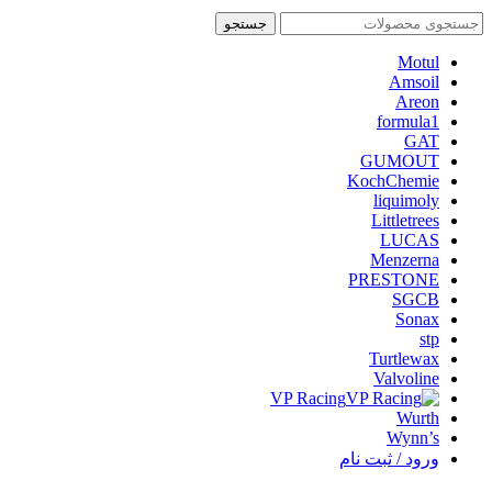
جستجو
Motul
Amsoil
Areon
formula1
GAT
GUMOUT
KochChemie
liquimoly
Littletrees
LUCAS
Menzerna
PRESTONE
SGCB
Sonax
stp
Turtlewax
Valvoline
VP Racing
Wurth
Wynn’s
ورود / ثبت نام