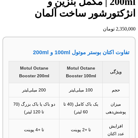
200ml | مکمل بنزین و
انژکتورشور ساخت آلمان
2,350,000
تومان
تفاوت اکتان بوستر موتول 100ml و 200ml
Motul Octane
Motul Octane
ویژگی
Booster 200ml
Booster 100ml
حجم
100 میلی‌لیتر
200 میلی‌لیتر
میزان
یک باک کامل (40 تا
دو باک یا باک بزرگ (70
پوشش‌دهی
60 لیتر)
تا 120 لیتر)
افزایش
تا +2 پوینت
تا +4 پوینت
عدد اکتان