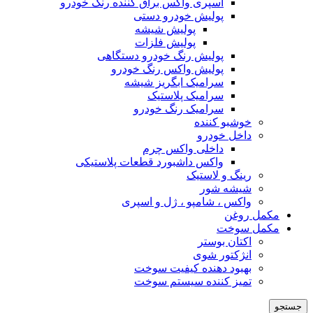
اسپری واکس براق کننده رنگ خودرو
پولیش خودرو دستی
پولیش شیشه
پولیش فلزات
پولیش رنگ خودرو دستگاهی
پولیش واکس رنگ خودرو
سرامیک ابگریز شیشه
سرامیک پلاستیک
سرامیک رنگ خودرو
خوشبو کننده
داخل خودرو
داخلی واکس چرم
واکس داشبورد قطعات پلاستیکی
رینگ و لاستیک
شیشه شور
واکس ، شامپو ، ژل و اسپری
مکمل روغن
مکمل سوخت
اکتان بوستر
انژکتور شوی
بهبود دهنده کیفیت سوخت
تمیز کننده سیستم سوخت
جستجو