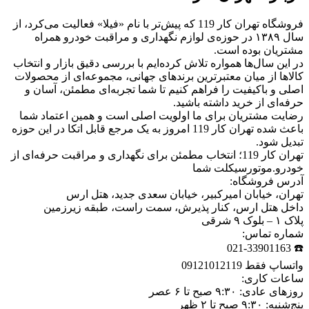
فروشگاه تهران کار 119 که پیش‌تر با نام «فیلا» فعالیت می‌کرد، از
سال ۱۳۸۹ در حوزه‌ی لوازم نگهداری و مراقبت خودرو همراه
مشتریان بوده است.
در این سال‌ها همواره تلاش کرده‌ایم با بررسی دقیق بازار و انتخاب
کالاها از میان معتبرترین برندهای جهانی، مجموعه‌ای از محصولات
اصلی و باکیفیت را فراهم کنیم تا شما تجربه‌ای مطمئن، آسان و
حرفه‌ای از خرید داشته باشید.
رضایت مشتریان برای ما اولویت اصلی است و همین اعتماد شما
باعث شده تهران کار 119 امروز به یک مرجع قابل اتکا در این حوزه
تبدیل شود.
تهران کار 119؛ انتخاب مطمئن برای نگهداری و مراقبت حرفه‌ای از
خودرو.موتورسیکلت شما
آدرس فروشگاه:
تهران، خیابان امیرکبیر، خیابان سعدی جدید، هتل ارس
داخل هتل ارس، کنار پذیرش، سمت راست، طبقه زیرزمین
پلاک ۱ – بلوک ۹ شرقی
شماره تماس:
☎️ 021-33901163
واتساپ فقط 09121012119
ساعات کاری:
روزهای عادی: ۹:۳۰ صبح تا ۶ عصر
پنج‌شنبه: ۹:۳۰ صبح تا ۲ ظهر