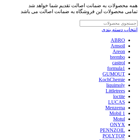
همه محصولات به ضمانت اصالت تقدیم شما خواهد شد
تمامی محصولات این فروشگاه به ضمانت اصالت می باشد
انتخاب دسته بندی
ABRO
Amsoil
Areon
brembo
castrol
formula1
GUMOUT
KochChemie
liquimoly
Littletrees
loctite
LUCAS
Menzerna
Mobil 1
Motul
ONYX
PENNZOIL
POLYTOP