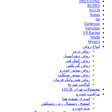
PRESTONE
RUPES
SGCB
Sonax
stp
Turtlewax
Valvoline
VP Racing
Wurth
Wynn’s
انواع روغن
روغن ترمز
روغن دیفرانسیل
روغن کمک فنر
روغن گیربکس
روغن موتور خودرو
روغن موتور سیکلت
روغن هیدرولیک فرمان
کولانت ضد یخ
محصولات تهران کار119
مراقبت خودرو
اسپری تصفیه هوا
اسفنج ، دستمال ، پد ، دستکش
بدنه خودرو