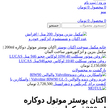
ورود / ثبت نام
0
محصول
0
تومان
منو
0
محصول
0
تومان
جستجو
خانه
مکمل سوخت
اکتان بوستر
اکتان بوستر موتول دوکاره 200ml |
مکمل بنزین و انژکتورشور ساخت آلمان
روغن موتور سیکلت 10/40 لوکاس حجم946میل LUCAS
2,150,000
تومان
بازگشت به محصولات
خرید روغن دنده والوالین Valvoline 80W90 GL-5 | واسکازین با
کیفیت برای گیربکس و دیفرانسیل
2,728,500
تومان
اکتان بوستر موتول دوکاره