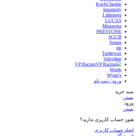
KochChemie
liquimoly
Littletrees
LUCAS
Menzerna
PRESTONE
SGCB
Sonax
stp
Turtlewax
Valvoline
VP Racing
Wurth
Wynn’s
ورود / ثبت نام
سبد خرید
بستن
ورود
بستن
هنوز حساب کاربری ندارید؟
ایجاد حساب کاربری
فروشگاه