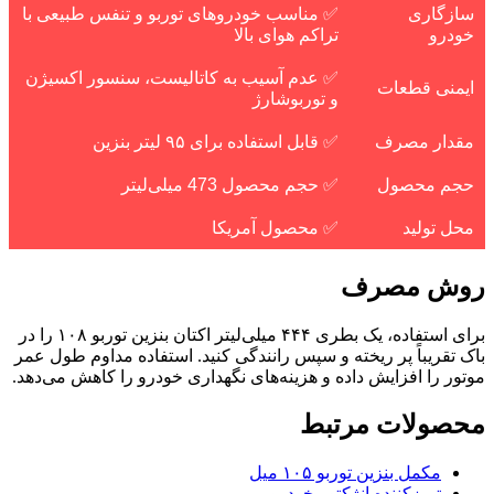
سازگاری
✅ مناسب خودروهای توربو و تنفس طبیعی با
خودرو
تراکم هوای بالا
✅ عدم آسیب به کاتالیست، سنسور اکسیژن
ایمنی قطعات
و توربوشارژ
مقدار مصرف
✅ قابل استفاده برای ۹۵ لیتر بنزین
حجم محصول
✅ حجم محصول 473 میلی‌لیتر
محل تولید
✅ محصول آمریکا
روش مصرف
برای استفاده، یک بطری ۴۴۴ میلی‌لیتر اکتان بنزین توربو ۱۰۸ را در
باک تقریباً پر ریخته و سپس رانندگی کنید. استفاده مداوم طول عمر
موتور را افزایش داده و هزینه‌های نگهداری خودرو را کاهش می‌دهد.
محصولات مرتبط
مکمل بنزین توربو ۱۰۵ میل
تمیزکننده انژکتور خودرو