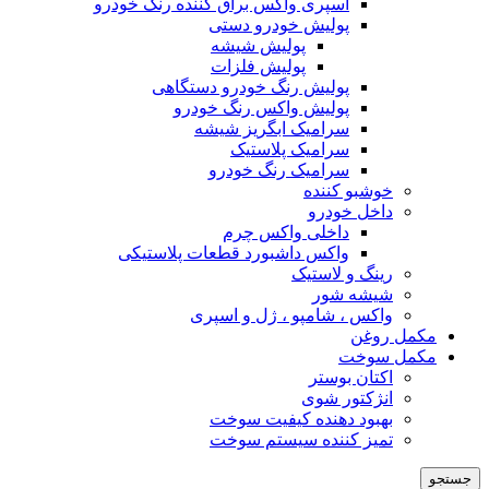
اسپری واکس براق کننده رنگ خودرو
پولیش خودرو دستی
پولیش شیشه
پولیش فلزات
پولیش رنگ خودرو دستگاهی
پولیش واکس رنگ خودرو
سرامیک ابگریز شیشه
سرامیک پلاستیک
سرامیک رنگ خودرو
خوشبو کننده
داخل خودرو
داخلی واکس چرم
واکس داشبورد قطعات پلاستیکی
رینگ و لاستیک
شیشه شور
واکس ، شامپو ، ژل و اسپری
مکمل روغن
مکمل سوخت
اکتان بوستر
انژکتور شوی
بهبود دهنده کیفیت سوخت
تمیز کننده سیستم سوخت
جستجو