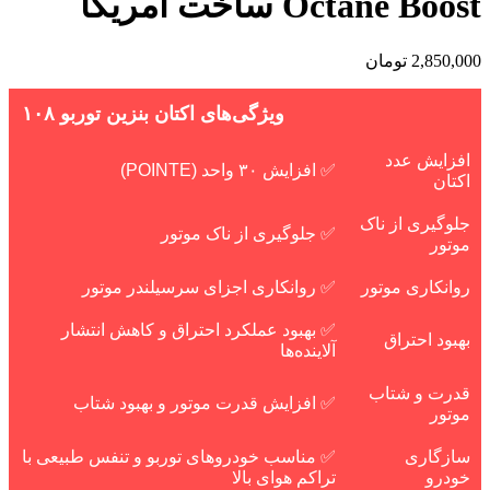
Octane Boost ساخت آمریکا
2,850,000
تومان
ویژگی‌های اکتان بنزین توربو ۱۰۸
افزایش عدد
✅ افزایش ۳۰ واحد (POINTE)
اکتان
جلوگیری از ناک
✅ جلوگیری از ناک موتور
موتور
روانکاری موتور
✅ روانکاری اجزای سرسیلندر موتور
✅ بهبود عملکرد احتراق و کاهش انتشار
بهبود احتراق
آلاینده‌ها
قدرت و شتاب
✅ افزایش قدرت موتور و بهبود شتاب
موتور
سازگاری
✅ مناسب خودروهای توربو و تنفس طبیعی با
خودرو
تراکم هوای بالا