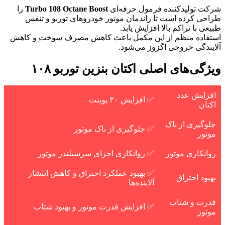
شرکت تولیدکننده فرمول حرفه‌ای
Turbo 108 Octane Boost
را
طراحی کرده است تا راندمان موتور خودروهای توربو و تنفس
طبیعی با تراکم بالا افزایش یابد.
استفاده منظم از این مکمل باعث کاهش مصرف سوخت و کاهش
آلایندگی خروجی اگزوز می‌شود.
ویژگی‌های اصلی اکتان بنزین توربو ۱۰۸
افزایش عدد
✅ افزایش ۳۰ پوینت
اکتان
جلوگیری از ناک
✅ جلوگیری از ناک موتور
موتور
روانکاری موتور
✅ روانکاری اجزای سرسیلندر موتور
✅ بهبود عملکرد احتراق و کاهش انتشار
بهبود احتراق
آلاینده‌ها
قدرت و شتاب
✅ افزایش قدرت موتور و بهبود شتاب
موتور