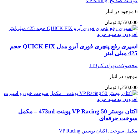
کولانت ضد یخ
,
VP Racing
6 موجود در انبار
4,550,000
تومان
افزودن به سبد خرید
اسپری رفع پنچری فوری آبرو مدل QUICK FIX حجم
425 میلی لیتر
محصولات تهران کار119
موجود در انبار
1,250,000
تومان
افزودن به سبد خرید
اکتان بوستر VP Racing 50 پوینت 473ml – مکمل
سوخت حرفه‌ای
مکمل سوخت
,
اکتان بوستر
,
VP Racing