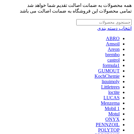
همه محصولات به ضمانت اصالت تقدیم شما خواهد شد
تمامی محصولات این فروشگاه به ضمانت اصالت می باشد
انتخاب دسته بندی
ABRO
Amsoil
Areon
brembo
castrol
formula1
GUMOUT
KochChemie
liquimoly
Littletrees
loctite
LUCAS
Menzerna
Mobil 1
Motul
ONYX
PENNZOIL
POLYTOP