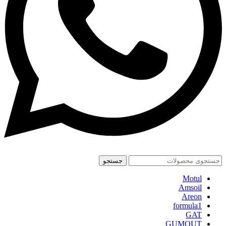
جستجو
Motul
Amsoil
Areon
formula1
GAT
GUMOUT