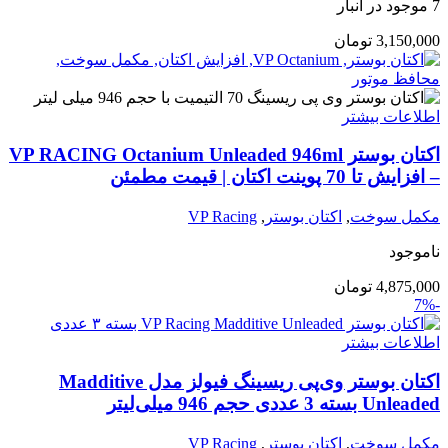
7 موجود در انبار
3,150,000
تومان
اطلاعات بیشتر
اکتان بوستر VP RACING Octanium Unleaded 946ml
– افزایش تا 70 پوینت اکتان | قیمت مطمئن
مکمل سوخت
,
اکتان بوستر
,
VP Racing
ناموجود
4,875,000
تومان
-7%
اطلاعات بیشتر
اکتان بوستر وی‌پی ریسینگ فیولز مدل Madditive
Unleaded بسته 3 عددی حجم 946 میلی‌لیتر
مکمل سوخت
,
اکتان بوستر
,
VP Racing