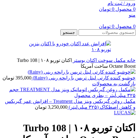
ورود / ثبت نام
0
محصول
0
تومان
منو
0
محصول
0
تومان
جستجو
خانه
مکمل سوخت
اکتان بوستر
اکتان توربو ۱۰۸ | Turbo 108
Octane Boost ساخت آمریکا
خوشبو کننده کارتی لیتل تریس با رایحه رینی (Rainy)
395,000
تومان
بازگشت به محصولات
مکمل روغن گیربکس وینز مدل Treatment – افزایش عمر گیربکس
و کاهش اصطکاک (۳۲۵ میلی‌لیتر)
3,250,000
تومان
اکتان توربو ۱۰۸ | Turbo 108