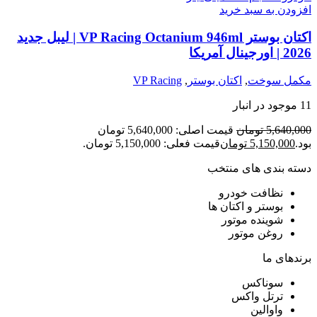
افزودن به سبد خرید
اکتان بوستر VP Racing Octanium 946ml | لیبل جدید
2026 | اورجینال آمریکا
مکمل سوخت
,
اکتان بوستر
,
VP Racing
11 موجود در انبار
5,640,000
تومان
قیمت اصلی: 5,640,000 تومان
بود.
5,150,000
تومان
قیمت فعلی: 5,150,000 تومان.
دسته بندی های منتخب
نظافت خودرو
بوستر و اکتان ها
شوینده موتور
روغن موتور
برندهای ما
سوناکس
ترتل واکس
واوالین