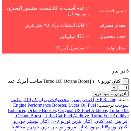
✅ عدم آسیب به کاتالیست، سنسور اکسیژن
ایمنی قطعات
و توربوشارژ
مقدار مصرف
✅ قابل استفاده برای ۹۵ لیتر بنزین
حجم محصول
✅ 473 میلی‌لیتر
محل تولید
✅ محصول آمریکا
6 در انبار
اکتان توربو ۱۰۸ | Turbo 108 Octane Boost ساخت آمریکا عدد
افزودن به سبد خرید
دسته:
VP Racing
,
اکتان بوستر
,
محصولات تهران کار119
,
مکمل
سوخت
برچسب:
Lucas Oil Fuel
,
Engine Performance Booster
Enhancer
,
Octane Booster
,
Original US Fuel Additive
,
Turbo 108
,
Octane Boost
,
Turbo Car Fuel Additive
,
Turbo Fuel Additive
افزایش عدد اکتان
,
اکتان بنزین توربو ۱۰۸
,
اکتان بوستر خودرو
,
اکتان توربو108
,
بهبود شتاب موتور
,
بوستر بنزین خودرو
,
محافظ