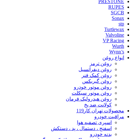
PRESTONE
RUPES
SGCB
Sonax
stp
Turtlewax
Valvoline
VP Racing
Wurth
Wynn’s
انواع روغن
روغن ترمز
روغن دیفرانسیل
روغن کمک فنر
روغن گیربکس
روغن موتور خودرو
روغن موتور سیکلت
روغن هیدرولیک فرمان
کولانت ضد یخ
محصولات تهران کار119
مراقبت خودرو
اسپری تصفیه هوا
اسفنج ، دستمال ، پد ، دستکش
بدنه خودرو