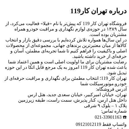
درباره تهران کار119
فروشگاه تهران کار 119 که پیش‌تر با نام «فیلا» فعالیت می‌کرد، از
سال ۱۳۸۹ در حوزه‌ی لوازم نگهداری و مراقبت خودرو همراه
مشتریان بوده است.
در این سال‌ها همواره تلاش کرده‌ایم با بررسی دقیق بازار و انتخاب
کالاها از میان معتبرترین برندهای جهانی، مجموعه‌ای از محصولات
اصلی و باکیفیت را فراهم کنیم تا شما تجربه‌ای مطمئن، آسان و
حرفه‌ای از خرید داشته باشید.
رضایت مشتریان برای ما اولویت اصلی است و همین اعتماد شما
باعث شده تهران کار 119 امروز به یک مرجع قابل اتکا در این حوزه
تبدیل شود.
تهران کار 119؛ انتخاب مطمئن برای نگهداری و مراقبت حرفه‌ای از
خودرو.موتورسیکلت شما
آدرس فروشگاه:
تهران، خیابان امیرکبیر، خیابان سعدی جدید، هتل ارس
داخل هتل ارس، کنار پذیرش، سمت راست، طبقه زیرزمین
پلاک ۱ – بلوک ۹ شرقی
شماره تماس:
☎️ 021-33901163
واتساپ فقط 09121012119