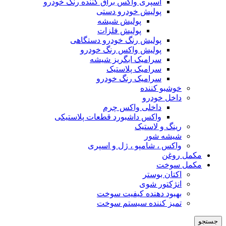
اسپری واکس براق کننده رنگ خودرو
پولیش خودرو دستی
پولیش شیشه
پولیش فلزات
پولیش رنگ خودرو دستگاهی
پولیش واکس رنگ خودرو
سرامیک ابگریز شیشه
سرامیک پلاستیک
سرامیک رنگ خودرو
خوشبو کننده
داخل خودرو
داخلی واکس چرم
واکس داشبورد قطعات پلاستیکی
رینگ و لاستیک
شیشه شور
واکس ، شامپو ، ژل و اسپری
مکمل روغن
مکمل سوخت
اکتان بوستر
انژکتور شوی
بهبود دهنده کیفیت سوخت
تمیز کننده سیستم سوخت
جستجو