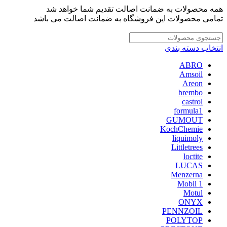
همه محصولات به ضمانت اصالت تقدیم شما خواهد شد
تمامی محصولات این فروشگاه به ضمانت اصالت می باشد
انتخاب دسته بندی
ABRO
Amsoil
Areon
brembo
castrol
formula1
GUMOUT
KochChemie
liquimoly
Littletrees
loctite
LUCAS
Menzerna
Mobil 1
Motul
ONYX
PENNZOIL
POLYTOP