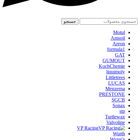
جستجو
Motul
Amsoil
Areon
formula1
GAT
GUMOUT
KochChemie
liquimoly
Littletrees
LUCAS
Menzerna
PRESTONE
SGCB
Sonax
stp
Turtlewax
Valvoline
VP Racing
Wurth
Wynn’s