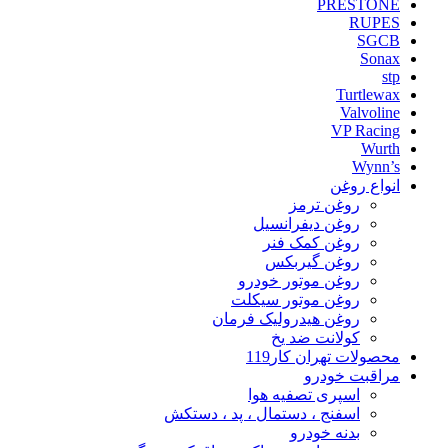
PRESTONE
RUPES
SGCB
Sonax
stp
Turtlewax
Valvoline
VP Racing
Wurth
Wynn’s
انواع روغن
روغن ترمز
روغن دیفرانسیل
روغن کمک فنر
روغن گیربکس
روغن موتور خودرو
روغن موتور سیکلت
روغن هیدرولیک فرمان
کولانت ضد یخ
محصولات تهران کار119
مراقبت خودرو
اسپری تصفیه هوا
اسفنج ، دستمال ، پد ، دستکش
بدنه خودرو