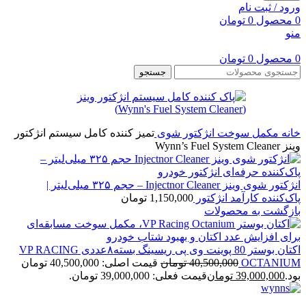
ورود / ثبت نام
0
محصول
0
تومان
منو
0
محصول
0
تومان
جستجو
خانه
مکمل سوخت
انژکتور شوی
تمیز کننده کامل سيستم انژکتور
وینز Wynn’s Fuel System Cleaner
انژکتور شوی وینز Injectnor Cleaner – حجم ۳۲۵ میلی‌لیتر |
پاک‌کننده کارآمد انژکتور
1,150,000
تومان
بازگشت به محصولات
اکتان بوستر 80 پوینت وی پی ریسینگ بسته۸عددی VP RACING
OCTANIUM
40,500,000
تومان
قیمت اصلی: 40,500,000 تومان
بود.
39,000,000
تومان
قیمت فعلی: 39,000,000 تومان.