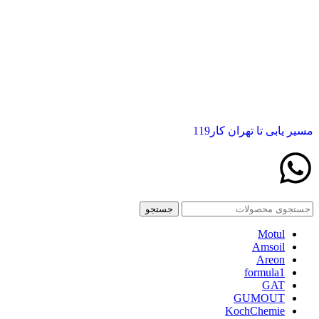
مسیر یابی تا تهران کار119
جستجو
Motul
Amsoil
Areon
formula1
GAT
GUMOUT
KochChemie