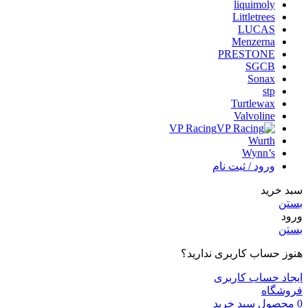
liquimoly
Littletrees
LUCAS
Menzerna
PRESTONE
SGCB
Sonax
stp
Turtlewax
Valvoline
VP Racing
Wurth
Wynn’s
ورود / ثبت نام
سبد خرید
بستن
ورود
بستن
هنوز حساب کاربری ندارید؟
ایجاد حساب کاربری
فروشگاه
0
محصول
سبد خرید