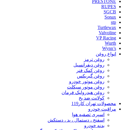
PRESTONE
RUPES
SGCB
Sonax
stp
Turtlewax
Valvoline
VP Racing
Wurth
Wynn’s
انواع روغن
روغن ترمز
روغن دیفرانسیل
روغن کمک فنر
روغن گیربکس
روغن موتور خودرو
روغن موتور سیکلت
روغن هیدرولیک فرمان
کولانت ضد یخ
محصولات تهران کار119
مراقبت خودرو
اسپری تصفیه هوا
اسفنج ، دستمال ، پد ، دستکش
بدنه خودرو