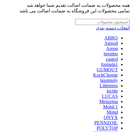
همه محصولات به ضمانت اصالت تقدیم شما خواهد شد
تمامی محصولات این فروشگاه به ضمانت اصالت می باشد
انتخاب دسته بندی
ABRO
Amsoil
Areon
brembo
castrol
formula1
GUMOUT
KochChemie
liquimoly
Littletrees
loctite
LUCAS
Menzerna
Mobil 1
Motul
ONYX
PENNZOIL
POLYTOP