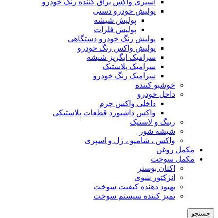
اسپری واکس براق کننده رنگ خودرو
پولیش خودرو دستی
پولیش شیشه
پولیش فلزات
پولیش رنگ خودرو دستگاهی
پولیش واکس رنگ خودرو
سرامیک ابگریز شیشه
سرامیک پلاستیک
سرامیک رنگ خودرو
خوشبو کننده
داخل خودرو
داخلی واکس چرم
واکس داشبورد قطعات پلاستیکی
رینگ و لاستیک
شیشه شور
واکس ، شامپو ، ژل و اسپری
مکمل روغن
مکمل سوخت
اکتان بوستر
انژکتور شوی
بهبود دهنده کیفیت سوخت
تمیز کننده سیستم سوخت
جستجو