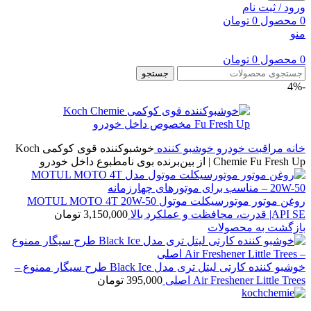
ورود / ثبت نام
0
محصول
0
تومان
منو
0
محصول
0
تومان
جستجو
-4%
خانه
مراقبت خودرو
خوشبو کننده
خوشبوکننده قوی کوکمی Koch
Chemie Fu Fresh Up | از بین‌برنده بوی نامطبوع داخل خودرو
روغن موتور موتورسیکلت موتول MOTUL MOTO 4T 20W-50
|API SE قدرت، محافظت و عملکرد بالا
3,150,000
تومان
بازگشت به محصولات
خوشبو کننده کارتی لیتل تری مدل Black Ice طرح سیگار ممنوع –
Air Freshener Little Trees اصلی
395,000
تومان