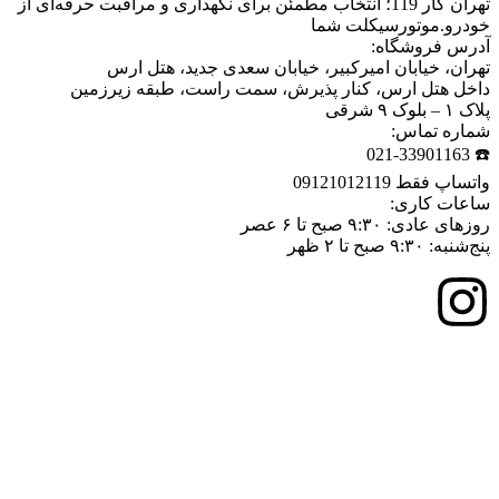
تهران کار 119؛ انتخاب مطمئن برای نگهداری و مراقبت حرفه‌ای از
خودرو.موتورسیکلت شما
آدرس فروشگاه:
تهران، خیابان امیرکبیر، خیابان سعدی جدید، هتل ارس
داخل هتل ارس، کنار پذیرش، سمت راست، طبقه زیرزمین
پلاک ۱ – بلوک ۹ شرقی
شماره تماس:
☎️ 021-33901163
واتساپ فقط 09121012119
ساعات کاری:
روزهای عادی: ۹:۳۰ صبح تا ۶ عصر
پنج‌شنبه: ۹:۳۰ صبح تا ۲ ظهر