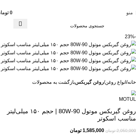
تمامی محصولات این فروشگاه به ضمانت اصالت می باشد
منو
0
توما
-23%
خانه
انواع روغن
روغن گیربکس
بازگشت به محصولات
روغن گیربکس موتول 80W-90 | حجم ۱۵۰ میلی‌لیتر
مناسب اسکوتر
1,585,000
تومان
2,050,000
تومان