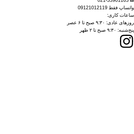
☎️ 021-33901163
واتساپ فقط 09121012119
ساعات کاری:
روزهای عادی: ۹:۳۰ صبح تا ۶ عصر
پنج‌شنبه: ۹:۳۰ صبح تا ۲ ظهر