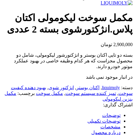
مکمل سوخت لیکومولی اکتان
پلاس.انژکتورشوی بسته 2 عددی
2,900,000
تومان
بسته دو تایی اکتان بوستر و انژکتورشور لیکومولی، شامل دو
محصول مجزاست که هر کدام وظیفه خاصی در بهبود عملکرد
موتور خودرو دارند.
در انبار موجود نمی باشد
دسته:
liquimoly
,
اکتان بوستر
,
انژکتور شوی
,
بهبود دهنده کیفیت
سوخت
,
تمیز کننده سیستم سوخت
,
مکمل سوخت
برچسب:
مکمل
بنزین لیکومولی
اشتراک گذاری:
توضیحات
توضیحات تکمیلی
مشخصات
درباره محصول