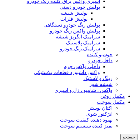
اسپری واکس براق کننده رنگ خودرو
پولیش خودرو دستی
پولیش شیشه
پولیش فلزات
پولیش رنگ خودرو دستگاهی
پولیش واکس رنگ خودرو
سرامیک ابگریز شیشه
سرامیک پلاستیک
سرامیک رنگ خودرو
خوشبو کننده
داخل خودرو
داخلی واکس چرم
واکس داشبورد قطعات پلاستیکی
رینگ و لاستیک
شیشه شور
واکس ، شامپو ، ژل و اسپری
مکمل روغن
مکمل سوخت
اکتان بوستر
انژکتور شوی
بهبود دهنده کیفیت سوخت
تمیز کننده سیستم سوخت
جستجو