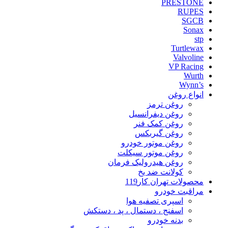
PRESTONE
RUPES
SGCB
Sonax
stp
Turtlewax
Valvoline
VP Racing
Wurth
Wynn’s
انواع روغن
روغن ترمز
روغن دیفرانسیل
روغن کمک فنر
روغن گیربکس
روغن موتور خودرو
روغن موتور سیکلت
روغن هیدرولیک فرمان
کولانت ضد یخ
محصولات تهران کار119
مراقبت خودرو
اسپری تصفیه هوا
اسفنج ، دستمال ، پد ، دستکش
بدنه خودرو