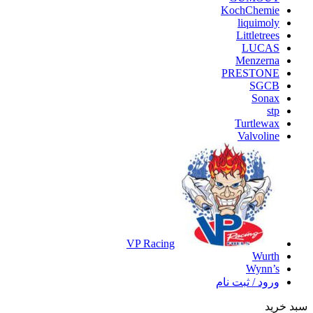
KochChemie
liquimoly
Littletrees
LUCAS
Menzerna
PRESTONE
SGCB
Sonax
stp
Turtlewax
Valvoline
VP Racing
Wurth
Wynn’s
ورود / ثبت نام
سبد خرید