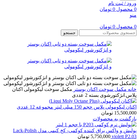
ورود / ثبت نام
0
محصول
0
تومان
منو
0
محصول
0
تومان
جستجو
خانه
مکمل سوخت
اکتان بوستر
مکمل سوخت لیکومولی اکتان
پلاس.انژکتورشوی بسته 2 عددی
اکتان لیکومولی پلاس حجم 150 میلی لیتر مجموعه 12 عددی
15,500,000
تومان
بازگشت به محصولات
پولیش و واکس براق کننده کوکمی- کخ کیمی مدل Lack-Polish
violett P2.03
5,750,000
تومان