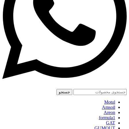
جستجو
Motul
Amsoil
Areon
formula1
GAT
GUMOUT