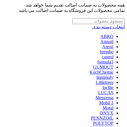
همه محصولات به ضمانت اصالت تقدیم شما خواهد شد
تمامی محصولات این فروشگاه به ضمانت اصالت می باشد
انتخاب دسته بندی
ABRO
Amsoil
Areon
brembo
castrol
formula1
GUMOUT
KochChemie
liquimoly
Littletrees
loctite
LUCAS
Menzerna
Mobil 1
Motul
ONYX
PENNZOIL
POLYTOP