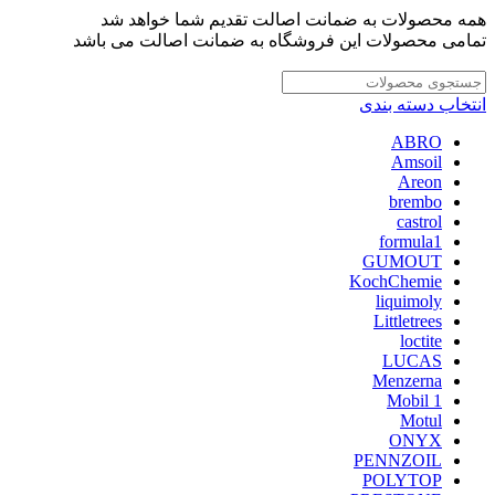
همه محصولات به ضمانت اصالت تقدیم شما خواهد شد
تمامی محصولات این فروشگاه به ضمانت اصالت می باشد
انتخاب دسته بندی
ABRO
Amsoil
Areon
brembo
castrol
formula1
GUMOUT
KochChemie
liquimoly
Littletrees
loctite
LUCAS
Menzerna
Mobil 1
Motul
ONYX
PENNZOIL
POLYTOP