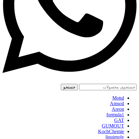
جستجو
Motul
Amsoil
Areon
formula1
GAT
GUMOUT
KochChemie
liquimoly