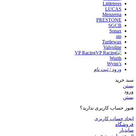
Littletrees
LUCAS
Menzerna
PRESTONE
SGCB
Sonax
stp
Turtlewax
Valvoline
VP Racing
Wurth
Wynn’s
ورود / ثبت نام
سبد خرید
بستن
ورود
بستن
هنوز حساب کاربری ندارید؟
ایجاد حساب کاربری
فروشگاه
سایدبار
0
محصول
سبد خرید