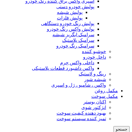
اسپری واکس براق کننده رنگ خودرو
پولیش خودرو دستی
پولیش شیشه
پولیش فلزات
پولیش رنگ خودرو دستگاهی
پولیش واکس رنگ خودرو
سرامیک ابگریز شیشه
سرامیک پلاستیک
سرامیک رنگ خودرو
خوشبو کننده
داخل خودرو
داخلی واکس چرم
واکس داشبورد قطعات پلاستیکی
رینگ و لاستیک
شیشه شور
واکس ، شامپو ، ژل و اسپری
مکمل روغن
مکمل سوخت
اکتان بوستر
انژکتور شوی
بهبود دهنده کیفیت سوخت
تمیز کننده سیستم سوخت
جستجو