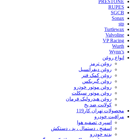
PRESTONE
RUPES
SGCB
Sonax
stp
Turtlewax
Valvoline
VP Racing
Wurth
Wynn’s
انواع روغن
روغن ترمز
روغن دیفرانسیل
روغن کمک فنر
روغن گیربکس
روغن موتور خودرو
روغن موتور سیکلت
روغن هیدرولیک فرمان
کولانت ضد یخ
محصولات تهران کار119
مراقبت خودرو
اسپری تصفیه هوا
اسفنج ، دستمال ، پد ، دستکش
بدنه خودرو