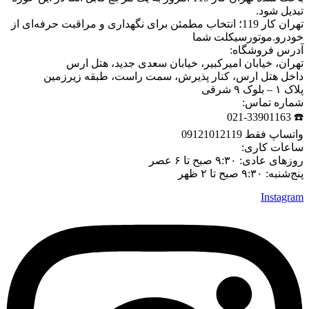
تبدیل شود.
تهران کار 119؛ انتخاب مطمئن برای نگهداری و مراقبت حرفه‌ای از
خودرو.موتورسیکلت شما
آدرس فروشگاه:
تهران، خیابان امیرکبیر، خیابان سعدی جدید، هتل ارس
داخل هتل ارس، کنار پذیرش، سمت راست، طبقه زیرزمین
پلاک ۱ – بلوک ۹ شرقی
شماره تماس:
☎️ 021-33901163
واتساپ فقط 09121012119
ساعات کاری:
روزهای عادی: ۹:۳۰ صبح تا ۶ عصر
پنج‌شنبه: ۹:۳۰ صبح تا ۲ ظهر
Instagram