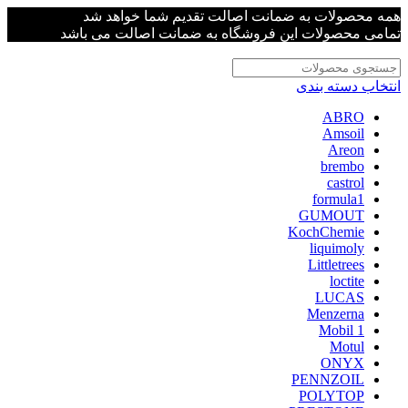
همه محصولات به ضمانت اصالت تقدیم شما خواهد شد
تمامی محصولات این فروشگاه به ضمانت اصالت می باشد
انتخاب دسته بندی
ABRO
Amsoil
Areon
brembo
castrol
formula1
GUMOUT
KochChemie
liquimoly
Littletrees
loctite
LUCAS
Menzerna
Mobil 1
Motul
ONYX
PENNZOIL
POLYTOP