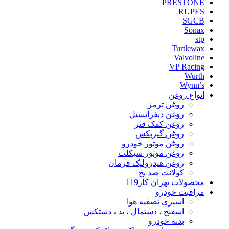
PRESTONE
RUPES
SGCB
Sonax
stp
Turtlewax
Valvoline
VP Racing
Wurth
Wynn’s
انواع روغن
روغن ترمز
روغن دیفرانسیل
روغن کمک فنر
روغن گیربکس
روغن موتور خودرو
روغن موتور سیکلت
روغن هیدرولیک فرمان
کولانت ضد یخ
محصولات تهران کار119
مراقبت خودرو
اسپری تصفیه هوا
اسفنج ، دستمال ، پد ، دستکش
بدنه خودرو