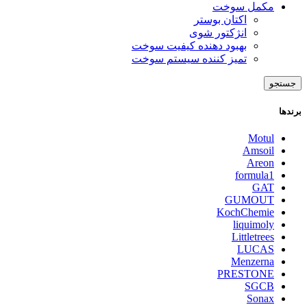
مکمل سوخت
اکتان بوستر
انژکتور شوی
بهبود دهنده کیفیت سوخت
تمیز کننده سیستم سوخت
جستجو
برندها
Motul
Amsoil
Areon
formula1
GAT
GUMOUT
KochChemie
liquimoly
Littletrees
LUCAS
Menzerna
PRESTONE
SGCB
Sonax