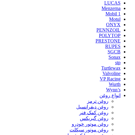
LUCAS
Menzerna
Mobil 1
Motul
ONYX
PENNZOIL
POLYTOP
PRESTONE
RUPES
SGCB
Sonax
stp
Turtlewax
Valvoline
VP Racing
Wurth
Wynn’s
انواع روغن
روغن ترمز
روغن دیفرانسیل
روغن کمک فنر
روغن گیربکس
روغن موتور خودرو
روغن موتور سیکلت