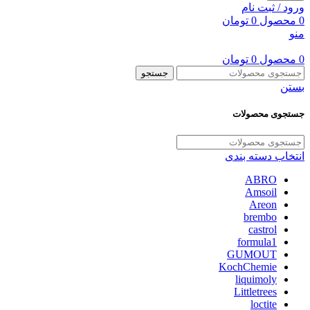
ورود / ثبت نام
0
محصول
0
تومان
منو
0
محصول
0
تومان
جستجو
بستن
جستجوی محصولات
انتخاب دسته بندی
ABRO
Amsoil
Areon
brembo
castrol
formula1
GUMOUT
KochChemie
liquimoly
Littletrees
loctite