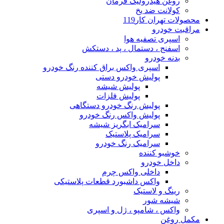
روغن هیدرولیک فرمان
کولانت ضد یخ
محصولات تهران کار119
مراقبت خودرو
اسپری تصفیه هوا
اسفنج ، دستمال ، پد ، دستکش
بدنه خودرو
اسپری واکس براق کننده رنگ خودرو
پولیش خودرو دستی
پولیش شیشه
پولیش فلزات
پولیش رنگ خودرو دستگاهی
پولیش واکس رنگ خودرو
سرامیک ابگریز شیشه
سرامیک پلاستیک
سرامیک رنگ خودرو
خوشبو کننده
داخل خودرو
داخلی واکس چرم
واکس داشبورد قطعات پلاستیکی
رینگ و لاستیک
شیشه شور
واکس ، شامپو ، ژل و اسپری
مکمل روغن