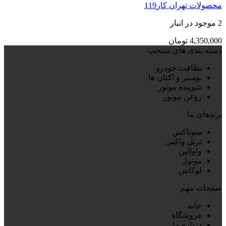
محصولات تهران کار119
2 موجود در انبار
4,350,000
تومان
دسته بندی های منتخب
نظافت خودرو
بوستر و اکتان ها
شوینده موتور
روغن موتور
برندهای ما
سوناکس
ترتل واکس
واوالین
موتول
لوکاس
صفحات مهم
خانه
فروشگاه
درباره ما