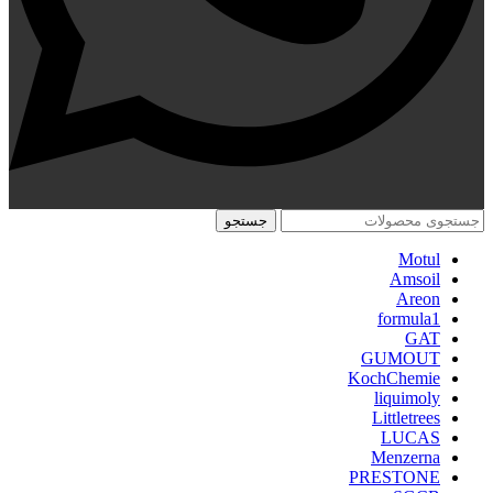
جستجو
Motul
Amsoil
Areon
formula1
GAT
GUMOUT
KochChemie
liquimoly
Littletrees
LUCAS
Menzerna
PRESTONE