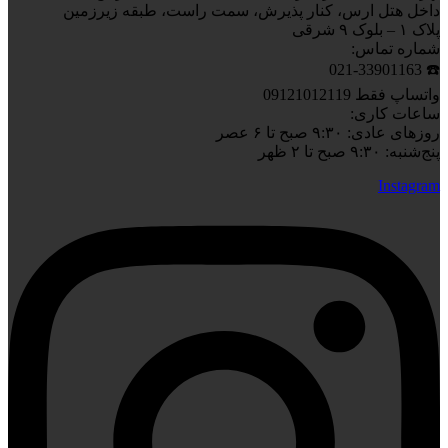
داخل هتل ارس، کنار پذیرش، سمت راست، طبقه زیرزمین
پلاک ۱ – بلوک ۹ شرقی
شماره تماس:
☎️ 021-33901163
واتساپ فقط 09121012119
ساعات کاری:
روزهای عادی: ۹:۳۰ صبح تا ۶ عصر
پنج‌شنبه: ۹:۳۰ صبح تا ۲ ظهر
Instagram