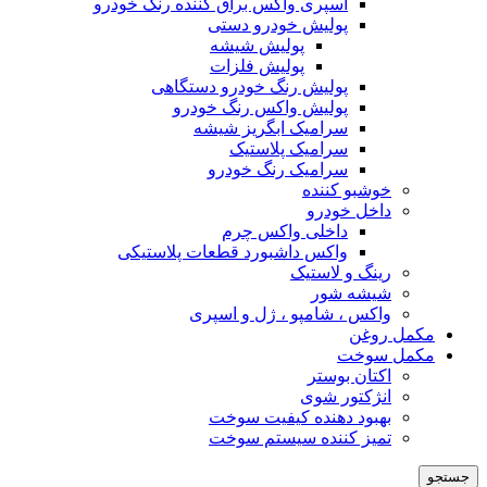
اسپری واکس براق کننده رنگ خودرو
پولیش خودرو دستی
پولیش شیشه
پولیش فلزات
پولیش رنگ خودرو دستگاهی
پولیش واکس رنگ خودرو
سرامیک ابگریز شیشه
سرامیک پلاستیک
سرامیک رنگ خودرو
خوشبو کننده
داخل خودرو
داخلی واکس چرم
واکس داشبورد قطعات پلاستیکی
رینگ و لاستیک
شیشه شور
واکس ، شامپو ، ژل و اسپری
مکمل روغن
مکمل سوخت
اکتان بوستر
انژکتور شوی
بهبود دهنده کیفیت سوخت
تمیز کننده سیستم سوخت
جستجو