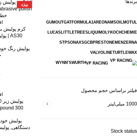
برندها
ویژه
اف
GUMOUT
GAT
FORMULA1
AREON
AMSOIL
MOTUL
LUCAS
LITTLETREES
LIQUIMOLY
KOCHCHEMIE
AS30 | پولیش نهایی حرفه‌ای ۱ کیلوگرم
STP
SONAX
SGCB
PRESTONE
MENZERNA
پولیش رنگ خود
VALVOLINE
TURTLEWAX
خ
1
WYNN’S
WURTH
VP RACING
0
فیلتر براساس حجم محصول
اف
1000 میلی‌لیتر
4
pound 300
پولیش خود
دستگاهی
,
پولی
Stock status
1