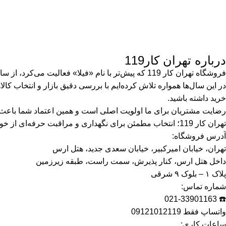
درباره تهران کار119
فروشگاه تهران کار 119 که پیش‌تر با نام «فیلا» فعالیت می‌کرد، از سال ۱۳۸۹ در حوزه‌ی لوازم نگهداری و مراقبت خودرو همراه مشتریان بوده است.
در این سال‌ها همواره تلاش کرده‌ایم با بررسی دقیق بازار و انتخاب کا
خرید داشته باشید.
رضایت مشتریان برای ما اولویت اصلی است و همین اعتماد شما باعث شده تهران کار 119 امروز به یک مرجع قابل اتک
تهران کار 119؛ انتخاب مطمئن برای نگهداری و مراقبت حرفه‌ای از خودرو.موتورسیکلت شما
آدرس فروشگاه:
تهران، خیابان امیرکبیر، خیابان سعدی جدید، هتل ارس
داخل هتل ارس، کنار پذیرش، سمت راست، طبقه زیرزمین
پلاک ۱ – بلوک ۹ شرقی
شماره تماس:
☎️ 021-33901163
واتساپ فقط 09121012119
ساعات کاری: