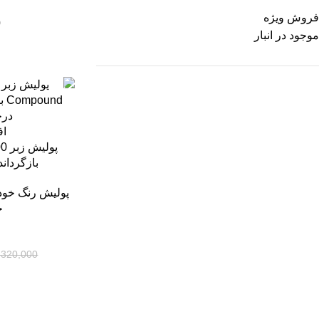
فروش ویژه
0
موجود در انبار
-12%
اف
بازگردان
پولیش رنگ خود
خ
,320,000