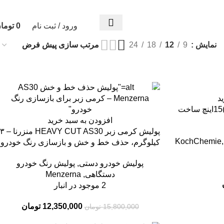
همه محصولات به ضمانت اصالت تقدیم شما خواهد ش
ورود / ثبت نام
0
توما
نمایش
9
12
18
24
-22%
د
پدپولیش پوست بره ZV(ول پد )15اینچ ساخت
افزودن به سبد خرید
پولیش کرمی زبر HEAVY CUT AS30 منزرنا – ۳
KochChemie
,
کیلوگرم، حذف خط و خش و بازسازی رنگ خودرو
پولیش خودرو دستی
,
پولیش رنگ خودرو
دستگاهی
,
Menzerna
2 موجود در انبار
12,350,000
تومان
15,800,000
تومان