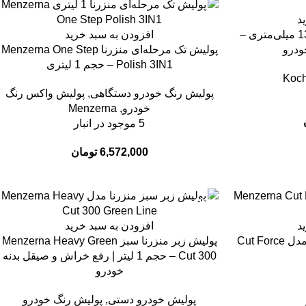
د
د پولیش پوست بره ZV سایز 130 میلی‌متری –
افزودن به سبد خرید
پولیش تک مرحله‌ای منزرنا Menzerna One Step
Polish 3IN1 – حجم 1 لیتری
Koc
پولیش رنگ خودرو دستگاهی
,
پولیش واکس رنگ
خودرو
,
Menzerna
5 موجود در انبار
6,572,000
تومان
-10%
د
افزودن به سبد خرید
پولیش زبر تک مرحله ای منزرنا مدل Cut Force
پولیش زبر منزرنا سبز Menzerna Heavy Green
Cut 300 – حجم 1 لیتر | رفع خراش و صیقل بدنه
خودرو
پولیش خودرو دستی
,
پولیش رنگ خودرو