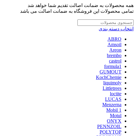
همه محصولات به ضمانت اصالت تقدیم شما خواهد شد
تمامی محصولات این فروشگاه به ضمانت اصالت می باشد
انتخاب دسته بندی
ABRO
Amsoil
Areon
brembo
castrol
formula1
GUMOUT
KochChemie
liquimoly
Littletrees
loctite
LUCAS
Menzerna
Mobil 1
Motul
ONYX
PENNZOIL
POLYTOP