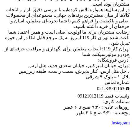
مشتریان بوده است.
در این سال‌ها همواره تلاش کرده‌ایم با بررسی دقیق بازار و انتخاب
کالاها از میان معتبرترین برندهای جهانی، مجموعه‌ای از محصولات
اصلی و باکیفیت را فراهم کنیم تا شما تجربه‌ای مطمئن، آسان و
حرفه‌ای از خرید داشته باشید.
رضایت مشتریان برای ما اولویت اصلی است و همین اعتماد شما
باعث شده تهران کار 119 امروز به یک مرجع قابل اتکا در این حوزه
تبدیل شود.
تهران کار 119؛ انتخاب مطمئن برای نگهداری و مراقبت حرفه‌ای از
خودرو.موتورسیکلت شما
آدرس فروشگاه:
تهران، خیابان امیرکبیر، خیابان سعدی جدید، هتل ارس
داخل هتل ارس، کنار پذیرش، سمت راست، طبقه زیرزمین
پلاک ۱ – بلوک ۹ شرقی
شماره تماس:
☎️ 021-33901163
واتساپ فقط 09121012119
ساعات کاری:
روزهای عادی: ۹:۳۰ صبح تا ۶ عصر
پنج‌شنبه: ۹:۳۰ صبح تا ۲ ظهر
Instagram