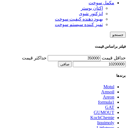
مکمل سوخت
اکتان بوستر
انژکتور شوی
بهبود دهنده کیفیت سوخت
تمیز کننده سیستم سوخت
جستجو
فیلتر براساس قیمت
حداقل قیمت
حداكثر قيمت
صافی
برندها
Motul
Amsoil
Areon
formula1
GAT
GUMOUT
KochChemie
liquimoly
Littletrees