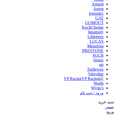
Amsoil
Areon
formula1
GAT
GUMOUT
KochChemie
liquimoly
Littletrees
LUCAS
Menzerna
PRESTONE
SGCB
Sonax
stp
Turtlewax
Valvoline
VP Racing
Wurth
Wynn’s
ورود / ثبت نام
سبد خرید
بستن
ورود