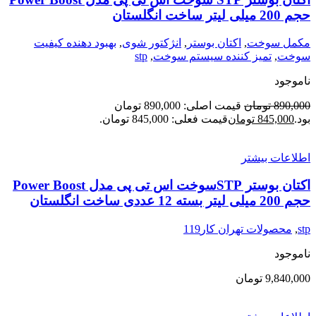
حجم 200 میلی لیتر ساخت انگلستان
مکمل سوخت
,
اکتان بوستر
,
انژکتور شوی
,
بهبود دهنده کیفیت
سوخت
,
تمیز کننده سیستم سوخت
,
stp
ناموجود
890,000
تومان
قیمت اصلی: 890,000 تومان
بود.
845,000
تومان
قیمت فعلی: 845,000 تومان.
اطلاعات بیشتر
اکتان بوستر STPسوخت اس تی پی مدل Power Boost
حجم 200 میلی لیتر بسته 12 عددی ساخت انگلستان
stp
,
محصولات تهران کار119
ناموجود
9,840,000
تومان