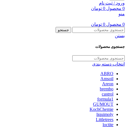
ورود / ثبت نام
0
محصول
0
تومان
منو
0
محصول
0
تومان
جستجو
بستن
جستجوی محصولات
انتخاب دسته بندی
ABRO
Amsoil
Areon
brembo
castrol
formula1
GUMOUT
KochChemie
liquimoly
Littletrees
loctite