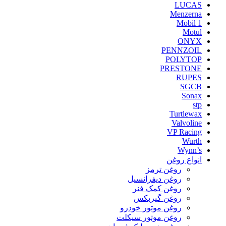
LUCAS
Menzerna
Mobil 1
Motul
ONYX
PENNZOIL
POLYTOP
PRESTONE
RUPES
SGCB
Sonax
stp
Turtlewax
Valvoline
VP Racing
Wurth
Wynn’s
انواع روغن
روغن ترمز
روغن دیفرانسیل
روغن کمک فنر
روغن گیربکس
روغن موتور خودرو
روغن موتور سیکلت