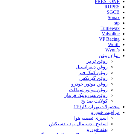
PRESTONE
RUPES
SGCB
Sonax
stp
Turtlewax
Valvoline
VP Racing
Wurth
Wynn’s
انواع روغن
روغن ترمز
روغن دیفرانسیل
روغن کمک فنر
روغن گیربکس
روغن موتور خودرو
روغن موتور سیکلت
روغن هیدرولیک فرمان
کولانت ضد یخ
محصولات تهران کار119
مراقبت خودرو
اسپری تصفیه هوا
اسفنج ، دستمال ، پد ، دستکش
بدنه خودرو