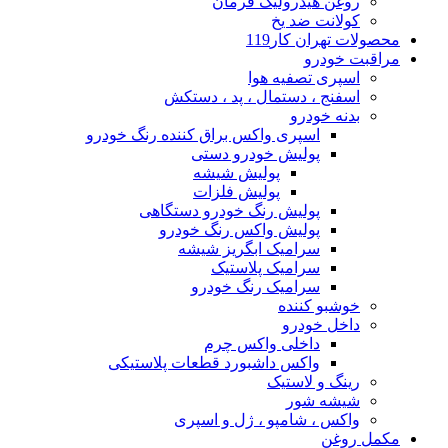
روغن هیدرولیک فرمان
کولانت ضد یخ
محصولات تهران کار119
مراقبت خودرو
اسپری تصفیه هوا
اسفنج ، دستمال ، پد ، دستکش
بدنه خودرو
اسپری واکس براق کننده رنگ خودرو
پولیش خودرو دستی
پولیش شیشه
پولیش فلزات
پولیش رنگ خودرو دستگاهی
پولیش واکس رنگ خودرو
سرامیک ابگریز شیشه
سرامیک پلاستیک
سرامیک رنگ خودرو
خوشبو کننده
داخل خودرو
داخلی واکس چرم
واکس داشبورد قطعات پلاستیکی
رینگ و لاستیک
شیشه شور
واکس ، شامپو ، ژل و اسپری
مکمل روغن