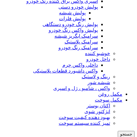
اسپری واکس براق کننده رنگ خودرو
پولیش خودرو دستی
پولیش شیشه
پولیش فلزات
پولیش رنگ خودرو دستگاهی
پولیش واکس رنگ خودرو
سرامیک ابگریز شیشه
سرامیک پلاستیک
سرامیک رنگ خودرو
خوشبو کننده
داخل خودرو
داخلی واکس چرم
واکس داشبورد قطعات پلاستیکی
رینگ و لاستیک
شیشه شور
واکس ، شامپو ، ژل و اسپری
مکمل روغن
مکمل سوخت
اکتان بوستر
انژکتور شوی
بهبود دهنده کیفیت سوخت
تمیز کننده سیستم سوخت
جستجو