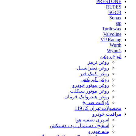
PRESTONE
RUPES
SGCB
Sonax
stp
Turtlewax
Valvoline
VP Racing
Wurth
Wynn’s
انواع روغن
روغن ترمز
روغن دیفرانسیل
روغن کمک فنر
روغن گیربکس
روغن موتور خودرو
روغن موتور سیکلت
روغن هیدرولیک فرمان
کولانت ضد یخ
محصولات تهران کار119
مراقبت خودرو
اسپری تصفیه هوا
اسفنج ، دستمال ، پد ، دستکش
بدنه خودرو