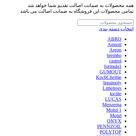
همه محصولات به ضمانت اصالت تقدیم شما خواهد شد
تمامی محصولات این فروشگاه به ضمانت اصالت می باشد
انتخاب دسته بندی
ABRO
Amsoil
Areon
brembo
castrol
formula1
GUMOUT
KochChemie
liquimoly
Littletrees
loctite
LUCAS
Menzerna
Mobil 1
Motul
ONYX
PENNZOIL
POLYTOP