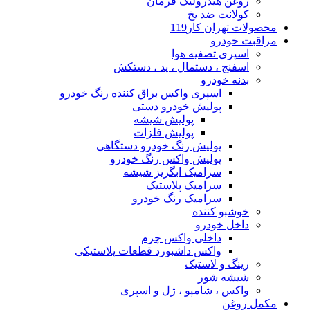
روغن هیدرولیک فرمان
کولانت ضد یخ
محصولات تهران کار119
مراقبت خودرو
اسپری تصفیه هوا
اسفنج ، دستمال ، پد ، دستکش
بدنه خودرو
اسپری واکس براق کننده رنگ خودرو
پولیش خودرو دستی
پولیش شیشه
پولیش فلزات
پولیش رنگ خودرو دستگاهی
پولیش واکس رنگ خودرو
سرامیک ابگریز شیشه
سرامیک پلاستیک
سرامیک رنگ خودرو
خوشبو کننده
داخل خودرو
داخلی واکس چرم
واکس داشبورد قطعات پلاستیکی
رینگ و لاستیک
شیشه شور
واکس ، شامپو ، ژل و اسپری
مکمل روغن