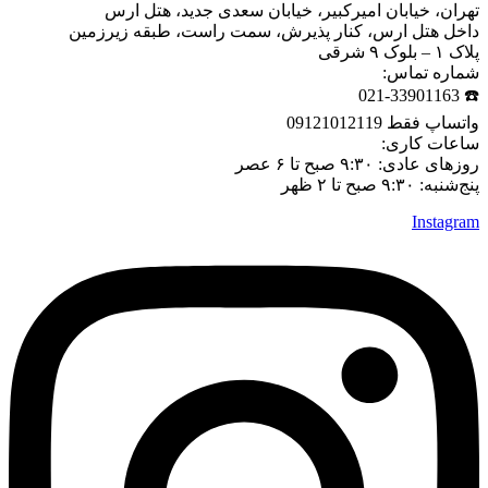
تهران، خیابان امیرکبیر، خیابان سعدی جدید، هتل ارس
داخل هتل ارس، کنار پذیرش، سمت راست، طبقه زیرزمین
پلاک ۱ – بلوک ۹ شرقی
شماره تماس:
☎️ 021-33901163
واتساپ فقط 09121012119
ساعات کاری:
روزهای عادی: ۹:۳۰ صبح تا ۶ عصر
پنج‌شنبه: ۹:۳۰ صبح تا ۲ ظهر
Instagram