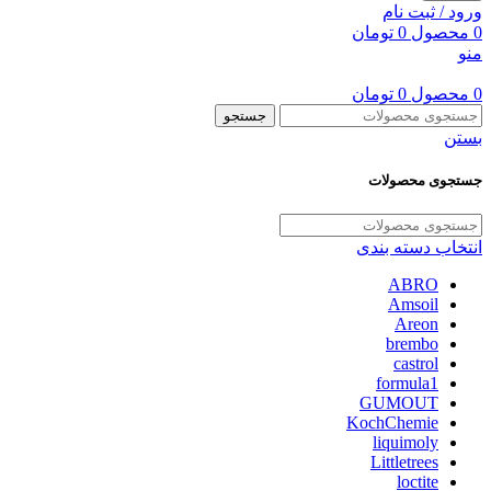
ورود / ثبت نام
0
محصول
0
تومان
منو
0
محصول
0
تومان
جستجو
بستن
جستجوی محصولات
انتخاب دسته بندی
ABRO
Amsoil
Areon
brembo
castrol
formula1
GUMOUT
KochChemie
liquimoly
Littletrees
loctite