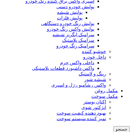
اسپری واکس براق کننده رنگ خودرو
پولیش خودرو دستی
پولیش شیشه
پولیش فلزات
پولیش رنگ خودرو دستگاهی
پولیش واکس رنگ خودرو
سرامیک ابگریز شیشه
سرامیک پلاستیک
سرامیک رنگ خودرو
خوشبو کننده
داخل خودرو
داخلی واکس چرم
واکس داشبورد قطعات پلاستیکی
رینگ و لاستیک
شیشه شور
واکس ، شامپو ، ژل و اسپری
مکمل روغن
مکمل سوخت
اکتان بوستر
انژکتور شوی
بهبود دهنده کیفیت سوخت
تمیز کننده سیستم سوخت
جستجو