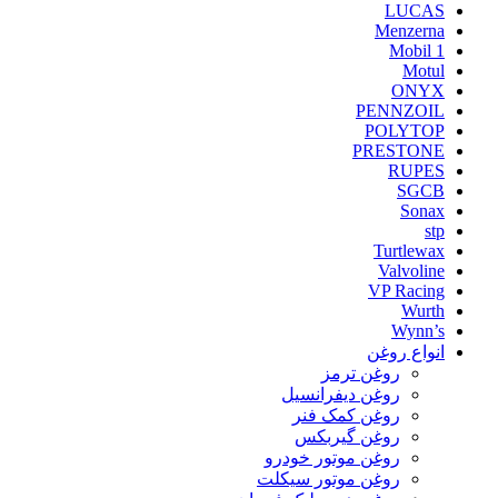
LUCAS
Menzerna
Mobil 1
Motul
ONYX
PENNZOIL
POLYTOP
PRESTONE
RUPES
SGCB
Sonax
stp
Turtlewax
Valvoline
VP Racing
Wurth
Wynn’s
انواع روغن
روغن ترمز
روغن دیفرانسیل
روغن کمک فنر
روغن گیربکس
روغن موتور خودرو
روغن موتور سیکلت