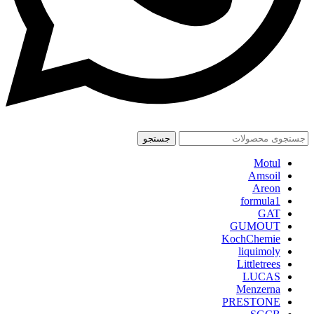
جستجو
Motul
Amsoil
Areon
formula1
GAT
GUMOUT
KochChemie
liquimoly
Littletrees
LUCAS
Menzerna
PRESTONE