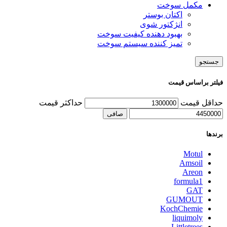
مکمل سوخت
اکتان بوستر
انژکتور شوی
بهبود دهنده کیفیت سوخت
تمیز کننده سیستم سوخت
جستجو
فیلتر براساس قیمت
حداقل قیمت
حداكثر قيمت
صافی
برندها
Motul
Amsoil
Areon
formula1
GAT
GUMOUT
KochChemie
liquimoly
Littletrees