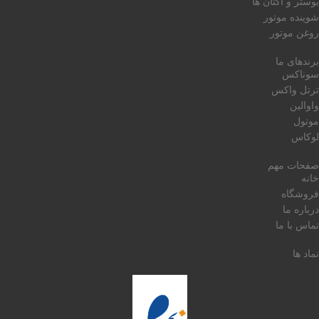
بوستر و اکتان ها
شوینده موتور
روغن موتور
برندهای ما
سوناکس
ترتل واکس
واوالین
موتول
لوکاس
صفحات مهم
خانه
فروشگاه
درباره ما
تماس با ما
نماد ها