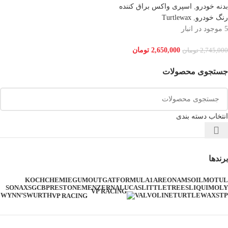
بدنه خودرو
,
اسپری واکس براق کننده
رنگ خودرو
,
Turtlewax
5 موجود در انبار
2,650,000
تومان
2,745,000
تومان
جستجوی محصولات
انتخاب دسته بندی
برندها
KOCHCHEMIE
GUMOUT
GAT
FORMULA1
AREON
AMSOIL
MOTUL
SONAX
SGCB
PRESTONE
MENZERNA
LUCAS
LITTLETREES
LIQUIMOLY
WYNN’S
WURTH
VALVOLINE
TURTLEWAX
STP
VP RACING