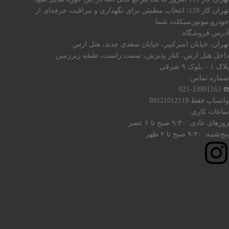
تهران کار 119؛ انتخاب مطمئن برای نگهداری و مراقبت حرفه‌ای از
خودرو.موتورسیکلت شما
آدرس فروشگاه:
تهران، خیابان امیرکبیر، خیابان سعدی جدید، هتل ارس
داخل هتل ارس، کنار پذیرش، سمت راست، طبقه زیرزمین
پلاک ۱ – بلوک ۹ شرقی
شماره تماس:
☎️ 021-33901163
واتساپ فقط 09121012119
ساعات کاری:
روزهای عادی: ۹:۳۰ صبح تا ۶ عصر
پنج‌شنبه: ۹:۳۰ صبح تا ۲ ظهر