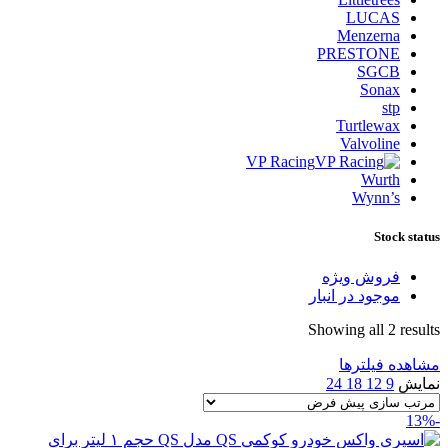
LUCAS
Menzerna
PRESTONE
SGCB
Sonax
stp
Turtlewax
Valvoline
VP Racing
Wurth
Wynn’s
Stock status
فروش ویژه
موجود در انبار
Showing all 2 results
مشاهده فیلترها
نمایش
9
12
18
24
-13%