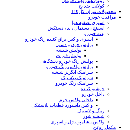
روغن هیدرولیک فرمان
کولانت ضد یخ
محصولات تهران کار119
مراقبت خودرو
اسپری تصفیه هوا
اسفنج ، دستمال ، پد ، دستکش
بدنه خودرو
اسپری واکس براق کننده رنگ خودرو
پولیش خودرو دستی
پولیش شیشه
پولیش فلزات
پولیش رنگ خودرو دستگاهی
پولیش واکس رنگ خودرو
سرامیک ابگریز شیشه
سرامیک پلاستیک
سرامیک رنگ خودرو
خوشبو کننده
داخل خودرو
داخلی واکس چرم
واکس داشبورد قطعات پلاستیکی
رینگ و لاستیک
شیشه شور
واکس ، شامپو ، ژل و اسپری
مکمل روغن