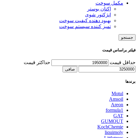
مکمل سوخت
اکتان بوستر
انژکتور شوی
بهبود دهنده کیفیت سوخت
تمیز کننده سیستم سوخت
جستجو
فیلتر براساس قیمت
حداقل قیمت
حداكثر قيمت
صافی
برندها
Motul
Amsoil
Areon
formula1
GAT
GUMOUT
KochChemie
liquimoly
Littletrees