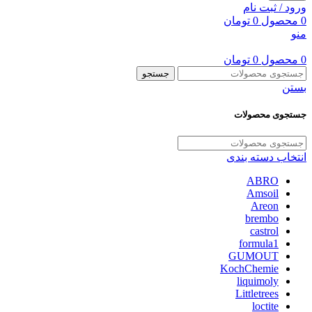
ورود / ثبت نام
0
محصول
0
تومان
منو
0
محصول
0
تومان
جستجو
بستن
جستجوی محصولات
انتخاب دسته بندی
ABRO
Amsoil
Areon
brembo
castrol
formula1
GUMOUT
KochChemie
liquimoly
Littletrees
loctite