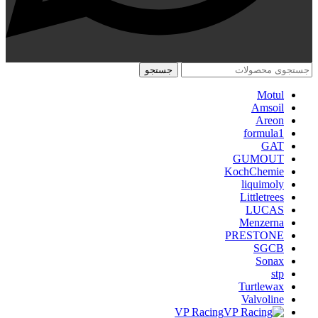
جستجو
Motul
Amsoil
Areon
formula1
GAT
GUMOUT
KochChemie
liquimoly
Littletrees
LUCAS
Menzerna
PRESTONE
SGCB
Sonax
stp
Turtlewax
Valvoline
VP Racing