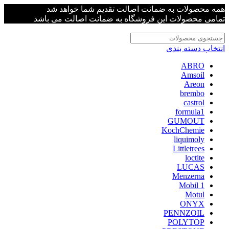
همه محصولات به ضمانت اصالت تقدیم شما خواهد شد
تمامی محصولات این فروشگاه به ضمانت اصالت می باشد
انتخاب دسته بندی
ABRO
Amsoil
Areon
brembo
castrol
formula1
GUMOUT
KochChemie
liquimoly
Littletrees
loctite
LUCAS
Menzerna
Mobil 1
Motul
ONYX
PENNZOIL
POLYTOP