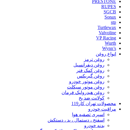
PRESTONE
RUPES
SGCB
Sonax
stp
Turtlewax
Valvoline
VP Racing
Wurth
Wynn’s
انواع روغن
روغن ترمز
روغن دیفرانسیل
روغن کمک فنر
روغن گیربکس
روغن موتور خودرو
روغن موتور سیکلت
روغن هیدرولیک فرمان
کولانت ضد یخ
محصولات تهران کار119
مراقبت خودرو
اسپری تصفیه هوا
اسفنج ، دستمال ، پد ، دستکش
بدنه خودرو