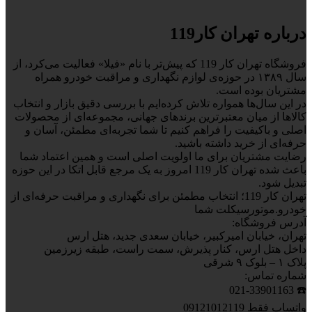
درباره تهران کار119
فروشگاه تهران کار 119 که پیش‌تر با نام «فیلا» فعالیت می‌کرد، از
سال ۱۳۸۹ در حوزه‌ی لوازم نگهداری و مراقبت خودرو همراه
مشتریان بوده است.
در این سال‌ها همواره تلاش کرده‌ایم با بررسی دقیق بازار و انتخاب
کالاها از میان معتبرترین برندهای جهانی، مجموعه‌ای از محصولات
اصلی و باکیفیت را فراهم کنیم تا شما تجربه‌ای مطمئن، آسان و
حرفه‌ای از خرید داشته باشید.
رضایت مشتریان برای ما اولویت اصلی است و همین اعتماد شما
باعث شده تهران کار 119 امروز به یک مرجع قابل اتکا در این حوزه
تبدیل شود.
تهران کار 119؛ انتخاب مطمئن برای نگهداری و مراقبت حرفه‌ای از
خودرو.موتورسیکلت شما
آدرس فروشگاه:
تهران، خیابان امیرکبیر، خیابان سعدی جدید، هتل ارس
داخل هتل ارس، کنار پذیرش، سمت راست، طبقه زیرزمین
پلاک ۱ – بلوک ۹ شرقی
شماره تماس:
☎️ 021-33901163
واتساپ فقط 09121012119