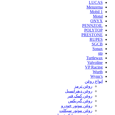
LUCAS
Menzerna
Mobil 1
Motul
ONYX
PENNZOIL
POLYTOP
PRESTONE
RUPES
SGCB
Sonax
stp
Turtlewax
Valvoline
VP Racing
Wurth
Wynn’s
انواع روغن
روغن ترمز
روغن دیفرانسیل
روغن کمک فنر
روغن گیربکس
روغن موتور خودرو
روغن موتور سیکلت