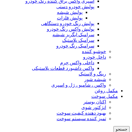
اسپری واکس براق کننده رنگ خودرو
پولیش خودرو دستی
پولیش شیشه
پولیش فلزات
پولیش رنگ خودرو دستگاهی
پولیش واکس رنگ خودرو
سرامیک ابگریز شیشه
سرامیک پلاستیک
سرامیک رنگ خودرو
خوشبو کننده
داخل خودرو
داخلی واکس چرم
واکس داشبورد قطعات پلاستیکی
رینگ و لاستیک
شیشه شور
واکس ، شامپو ، ژل و اسپری
مکمل روغن
مکمل سوخت
اکتان بوستر
انژکتور شوی
بهبود دهنده کیفیت سوخت
تمیز کننده سیستم سوخت
جستجو