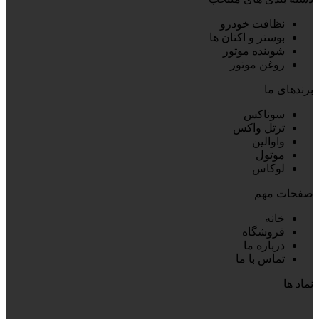
نظافت خودرو
بوستر و اکتان ها
شوینده موتور
روغن موتور
برندهای ما
سوناکس
ترتل واکس
واوالین
موتول
لوکاس
صفحات مهم
خانه
فروشگاه
درباره ما
تماس با ما
نماد ها