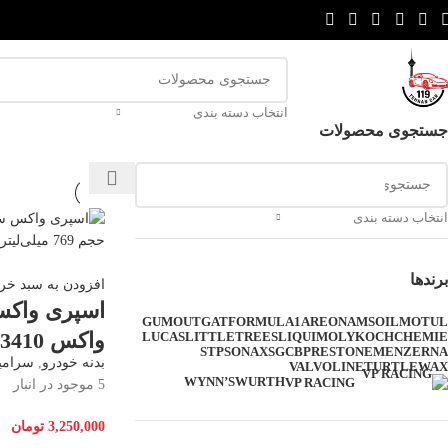
انتخاب دسته بندی
جستجوی محصولات
انتخاب دسته بندی
برندها
افزودن به سبد خری
اسپری واکس
GUMOUT
GAT
FORMULA1
AREON
AMSOIL
MOTUL
واکس 53410 – حجم 769 میلی‌لیتر
LUCAS
LITTLETREES
LIQUIMOLY
KOCHCHEMIE
STP
SONAX
SGCB
PRESTONE
MENZERNA
بدنه خودرو
,
سرامی
VALVOLINE
TURTLEWAX
WYNN’S
WURTH
VP RACING
5 موجود در انبار
3,250,000
تومان