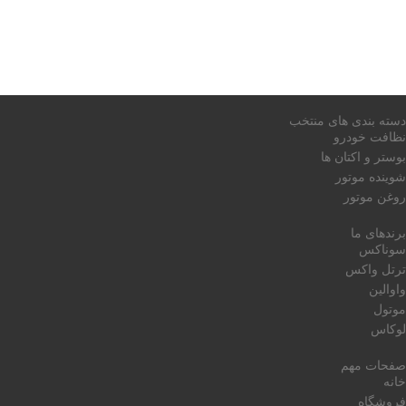
دسته بندی های منتخب
نظافت خودرو
بوستر و اکتان ها
شوینده موتور
روغن موتور
برندهای ما
سوناکس
ترتل واکس
واوالین
موتول
لوکاس
صفحات مهم
خانه
فروشگاه