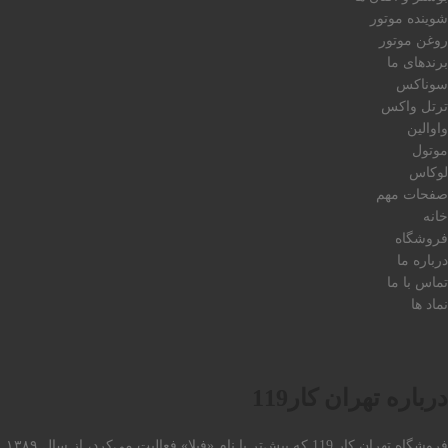
شوینده موتور
روغن موتور
برندهای ما
سوناکس
ترتل واکس
واوالین
موتول
لوکاس
صفحات مهم
خانه
فروشگاه
درباره ما
تماس با ما
نماد ها
درباره تهران کار119
فروشگاه تهران کار 119 که پیش‌تر با نام «فیلا» فعالیت می‌کرد، از سال ۱۳۸۹