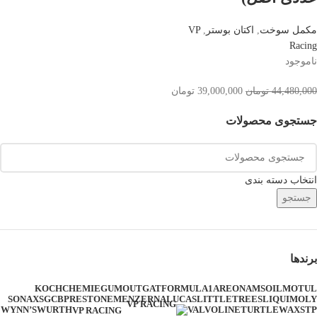
مکمل سوخت
,
اکتان بوستر
,
VP
Racing
ناموجود
44,480,000
تومان
39,000,000
تومان
جستجوی محصولات
انتخاب دسته بندی
جستجو
برندها
KOCHCHEMIE
GUMOUT
GAT
FORMULA1
AREON
AMSOIL
MOTUL
SONAX
SGCB
PRESTONE
MENZERNA
LUCAS
LITTLETREES
LIQUIMOLY
WYNN’S
WURTH
VALVOLINE
TURTLEWAX
STP
VP RACING