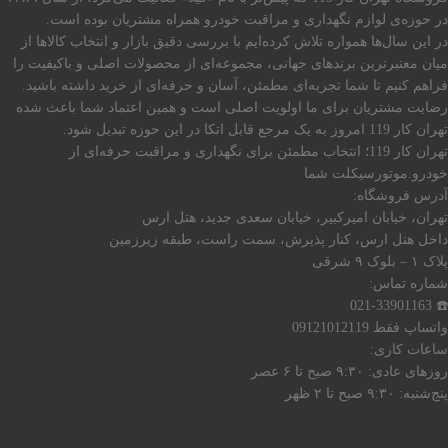
در حوزه‌ی لوازم نگهداری و مراقبت خودرو همراه مشتریان بوده است.
در این سال‌ها همواره تلاش کرده‌ایم با بررسی دقیق بازار و انتخاب کالاها از
میان معتبرترین برندهای جهانی، مجموعه‌ای از محصولات اصلی و باکیفیت را
فراهم کنیم تا شما تجربه‌ای مطمئن، آسان و حرفه‌ای از خرید داشته باشید.
رضایت مشتریان برای ما اولویت اصلی است و همین اعتماد شما باعث شده
تهران کار 119 امروز به یک مرجع قابل اتکا در این حوزه تبدیل شود.
تهران کار 119؛ انتخاب مطمئن برای نگهداری و مراقبت حرفه‌ای از
خودرو.موتورسیکلت شما
آدرس فروشگاه:
تهران، خیابان امیرکبیر، خیابان سعدی جدید، هتل ارس
داخل هتل ارس، کنار پذیرش، سمت راست، طبقه زیرزمین
پلاک ۱ – بلوک ۹ شرقی
شماره تماس:
☎️ 021-33901163
واتساپ فقط 09121012119
ساعات کاری:
روزهای عادی: ۹:۳۰ صبح تا ۶ عصر
پنج‌شنبه: ۹:۳۰ صبح تا ۲ ظهر
Instagram