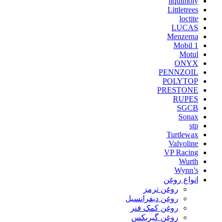
liquimoly
Littletrees
loctite
LUCAS
Menzerna
Mobil 1
Motul
ONYX
PENNZOIL
POLYTOP
PRESTONE
RUPES
SGCB
Sonax
stp
Turtlewax
Valvoline
VP Racing
Wurth
Wynn’s
انواع روغن
روغن ترمز
روغن دیفرانسیل
روغن کمک فنر
روغن گیربکس