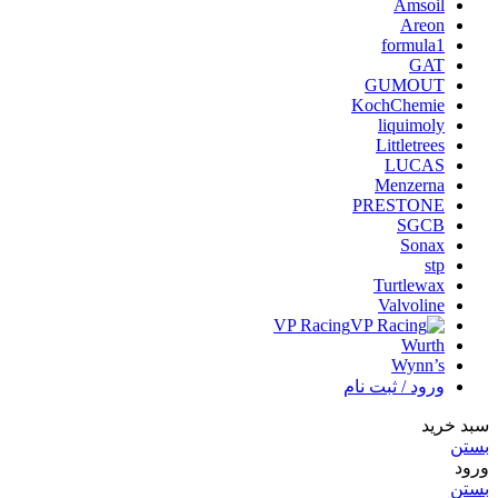
Amsoil
Areon
formula1
GAT
GUMOUT
KochChemie
liquimoly
Littletrees
LUCAS
Menzerna
PRESTONE
SGCB
Sonax
stp
Turtlewax
Valvoline
VP Racing
Wurth
Wynn’s
ورود / ثبت نام
سبد خرید
بستن
ورود
بستن