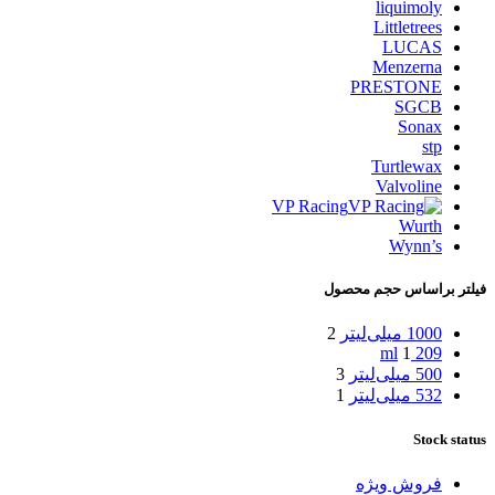
liquimoly
Littletrees
LUCAS
Menzerna
PRESTONE
SGCB
Sonax
stp
Turtlewax
Valvoline
VP Racing
Wurth
Wynn’s
فیلتر براساس حجم محصول
1000 میلی‌لیتر
2
1
209 ml
500 میلی‌لیتر
3
532 میلی‌لیتر
1
Stock status
فروش ویژه