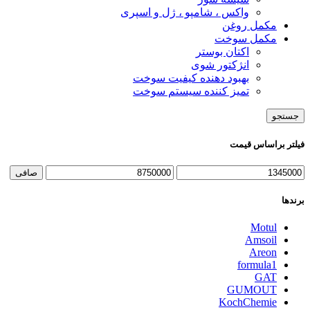
واکس ، شامپو ، ژل و اسپری
مکمل روغن
مکمل سوخت
اکتان بوستر
انژکتور شوی
بهبود دهنده کیفیت سوخت
تمیز کننده سیستم سوخت
جستجو
فیلتر براساس قیمت
حداقل
حداكثر
صافی
قیمت
قيمت
برندها
Motul
Amsoil
Areon
formula1
GAT
GUMOUT
KochChemie