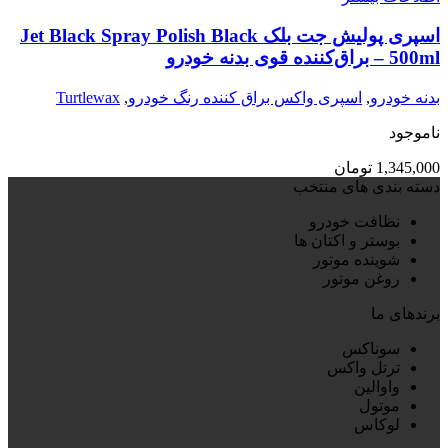
اسپری پولیش جت بلک Jet Black Spray Polish Black
500ml – براق‌کننده قوی بدنه خودرو
بدنه خودرو
,
اسپری واکس براق کننده رنگ خودرو
,
Turtlewax
ناموجود
1,345,000
تومان
دسته بندی های منتخب
نظافت خودرو
بوستر و اکتان ها
شوینده موتور
روغن موتور
برندهای ما
سوناکس
ترتل واکس
واوالین
موتول
لوکاس