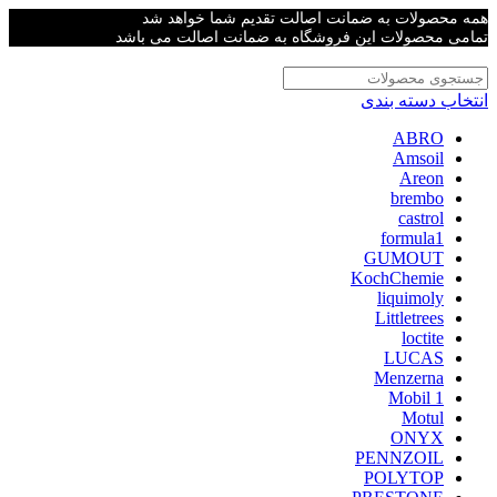
همه محصولات به ضمانت اصالت تقدیم شما خواهد شد
تمامی محصولات این فروشگاه به ضمانت اصالت می باشد
انتخاب دسته بندی
ABRO
Amsoil
Areon
brembo
castrol
formula1
GUMOUT
KochChemie
liquimoly
Littletrees
loctite
LUCAS
Menzerna
Mobil 1
Motul
ONYX
PENNZOIL
POLYTOP