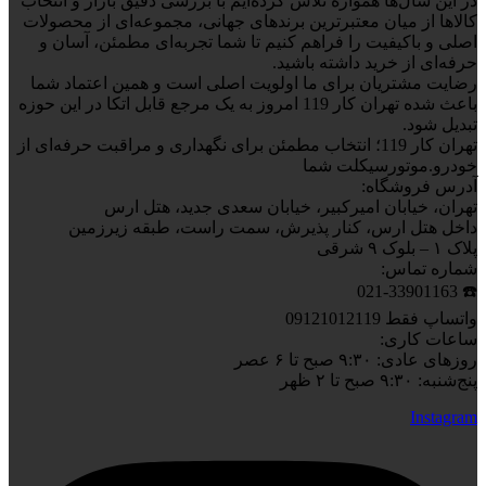
در این سال‌ها همواره تلاش کرده‌ایم با بررسی دقیق بازار و انتخاب
کالاها از میان معتبرترین برندهای جهانی، مجموعه‌ای از محصولات
اصلی و باکیفیت را فراهم کنیم تا شما تجربه‌ای مطمئن، آسان و
حرفه‌ای از خرید داشته باشید.
رضایت مشتریان برای ما اولویت اصلی است و همین اعتماد شما
باعث شده تهران کار 119 امروز به یک مرجع قابل اتکا در این حوزه
تبدیل شود.
تهران کار 119؛ انتخاب مطمئن برای نگهداری و مراقبت حرفه‌ای از
خودرو.موتورسیکلت شما
آدرس فروشگاه:
تهران، خیابان امیرکبیر، خیابان سعدی جدید، هتل ارس
داخل هتل ارس، کنار پذیرش، سمت راست، طبقه زیرزمین
پلاک ۱ – بلوک ۹ شرقی
شماره تماس:
☎️ 021-33901163
واتساپ فقط 09121012119
ساعات کاری:
روزهای عادی: ۹:۳۰ صبح تا ۶ عصر
پنج‌شنبه: ۹:۳۰ صبح تا ۲ ظهر
Instagram