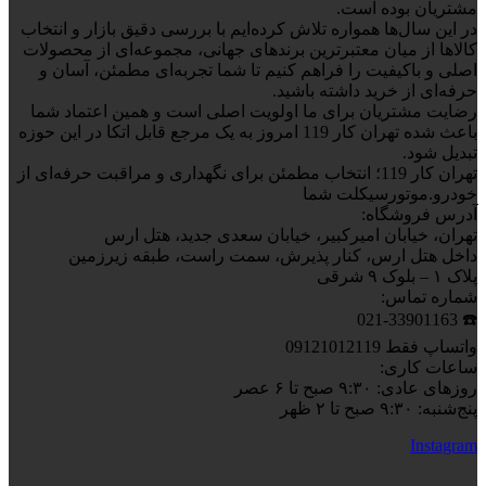
مشتریان بوده است.
در این سال‌ها همواره تلاش کرده‌ایم با بررسی دقیق بازار و انتخاب
کالاها از میان معتبرترین برندهای جهانی، مجموعه‌ای از محصولات
اصلی و باکیفیت را فراهم کنیم تا شما تجربه‌ای مطمئن، آسان و
حرفه‌ای از خرید داشته باشید.
رضایت مشتریان برای ما اولویت اصلی است و همین اعتماد شما
باعث شده تهران کار 119 امروز به یک مرجع قابل اتکا در این حوزه
تبدیل شود.
تهران کار 119؛ انتخاب مطمئن برای نگهداری و مراقبت حرفه‌ای از
خودرو.موتورسیکلت شما
آدرس فروشگاه:
تهران، خیابان امیرکبیر، خیابان سعدی جدید، هتل ارس
داخل هتل ارس، کنار پذیرش، سمت راست، طبقه زیرزمین
پلاک ۱ – بلوک ۹ شرقی
شماره تماس:
☎️ 021-33901163
واتساپ فقط 09121012119
ساعات کاری:
روزهای عادی: ۹:۳۰ صبح تا ۶ عصر
پنج‌شنبه: ۹:۳۰ صبح تا ۲ ظهر
Instagram