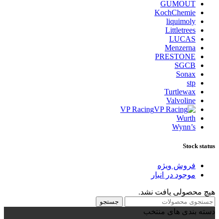
GUMOUT
KochChemie
liquimoly
Littletrees
LUCAS
Menzerna
PRESTONE
SGCB
Sonax
stp
Turtlewax
Valvoline
VP Racing
Wurth
Wynn’s
Stock status
فروش ویژه
موجود در انبار
هیچ محصولی یافت نشد.
جستجو
دسته بندی های منتخب