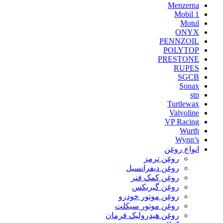
Menzerna
Mobil 1
Motul
ONYX
PENNZOIL
POLYTOP
PRESTONE
RUPES
SGCB
Sonax
stp
Turtlewax
Valvoline
VP Racing
Wurth
Wynn’s
انواع روغن
روغن ترمز
روغن دیفرانسیل
روغن کمک فنر
روغن گیربکس
روغن موتور خودرو
روغن موتور سیکلت
روغن هیدرولیک فرمان