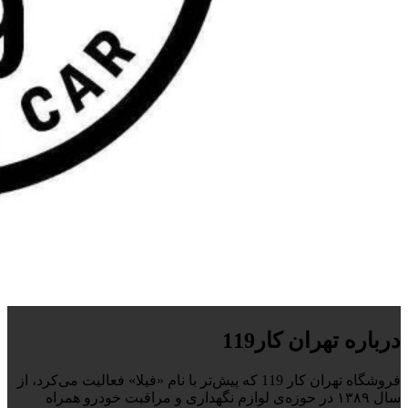
درباره تهران کار119
فروشگاه تهران کار 119 که پیش‌تر با نام «فیلا» فعالیت می‌کرد، از
سال ۱۳۸۹ در حوزه‌ی لوازم نگهداری و مراقبت خودرو همراه