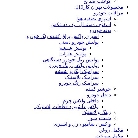
کولانت ضد یخ
محصولات تهران کار119
مراقبت خودرو
اسپری تصفیه هوا
اسفنج ، دستمال ، پد ، دستکش
بدنه خودرو
اسپری واکس براق کننده رنگ خودرو
پولیش خودرو دستی
پولیش شیشه
پولیش فلزات
پولیش رنگ خودرو دستگاهی
پولیش واکس رنگ خودرو
سرامیک ابگریز شیشه
سرامیک پلاستیک
سرامیک رنگ خودرو
خوشبو کننده
داخل خودرو
داخلی واکس چرم
واکس داشبورد قطعات پلاستیکی
رینگ و لاستیک
شیشه شور
واکس ، شامپو ، ژل و اسپری
مکمل روغن
مکمل سوخت