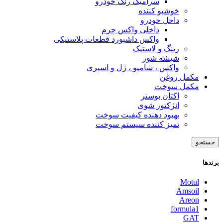
سرامیک رنگ خودرو
خوشبو کننده
داخل خودرو
داخلی واکس چرم
واکس داشبورد قطعات پلاستیکی
رینگ و لاستیک
شیشه شور
واکس ، شامپو ، ژل و اسپری
مکمل روغن
مکمل سوخت
اکتان بوستر
انژکتور شوی
بهبود دهنده کیفیت سوخت
تمیز کننده سیستم سوخت
جستجو
برندها
Motul
Amsoil
Areon
formula1
GAT