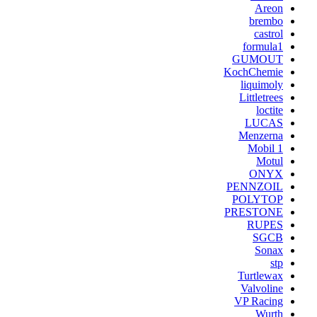
Areon
brembo
castrol
formula1
GUMOUT
KochChemie
liquimoly
Littletrees
loctite
LUCAS
Menzerna
Mobil 1
Motul
ONYX
PENNZOIL
POLYTOP
PRESTONE
RUPES
SGCB
Sonax
stp
Turtlewax
Valvoline
VP Racing
Wurth