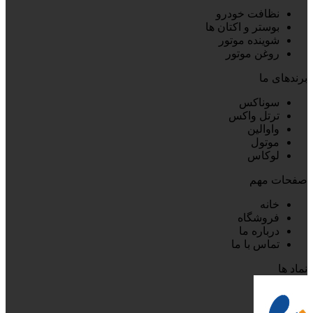
نظافت خودرو
بوستر و اکتان ها
شوینده موتور
روغن موتور
برندهای ما
سوناکس
ترتل واکس
واوالین
موتول
لوکاس
صفحات مهم
خانه
فروشگاه
درباره ما
تماس با ما
نماد ها