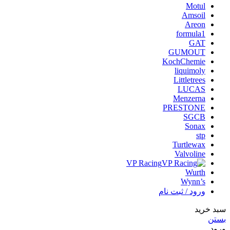
Motul
Amsoil
Areon
formula1
GAT
GUMOUT
KochChemie
liquimoly
Littletrees
LUCAS
Menzerna
PRESTONE
SGCB
Sonax
stp
Turtlewax
Valvoline
VP Racing
Wurth
Wynn’s
ورود / ثبت نام
سبد خرید
بستن
ورود