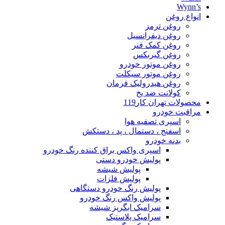
Wynn’s
انواع روغن
روغن ترمز
روغن دیفرانسیل
روغن کمک فنر
روغن گیربکس
روغن موتور خودرو
روغن موتور سیکلت
روغن هیدرولیک فرمان
کولانت ضد یخ
محصولات تهران کار119
مراقبت خودرو
اسپری تصفیه هوا
اسفنج ، دستمال ، پد ، دستکش
بدنه خودرو
اسپری واکس براق کننده رنگ خودرو
پولیش خودرو دستی
پولیش شیشه
پولیش فلزات
پولیش رنگ خودرو دستگاهی
پولیش واکس رنگ خودرو
سرامیک ابگریز شیشه
سرامیک پلاستیک