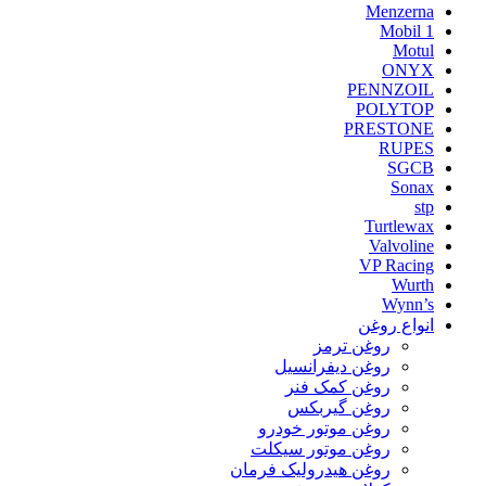
Menzerna
Mobil 1
Motul
ONYX
PENNZOIL
POLYTOP
PRESTONE
RUPES
SGCB
Sonax
stp
Turtlewax
Valvoline
VP Racing
Wurth
Wynn’s
انواع روغن
روغن ترمز
روغن دیفرانسیل
روغن کمک فنر
روغن گیربکس
روغن موتور خودرو
روغن موتور سیکلت
روغن هیدرولیک فرمان