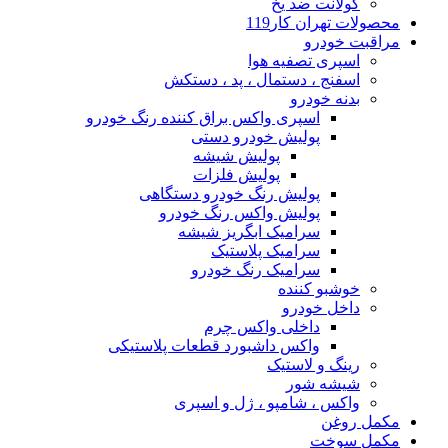
کولانت ضد یخ
محصولات تهران کار119
مراقبت خودرو
اسپری تصفیه هوا
اسفنج ، دستمال ، پد ، دستکش
بدنه خودرو
اسپری واکس براق کننده رنگ خودرو
پولیش خودرو دستی
پولیش شیشه
پولیش فلزات
پولیش رنگ خودرو دستگاهی
پولیش واکس رنگ خودرو
سرامیک ابگریز شیشه
سرامیک پلاستیک
سرامیک رنگ خودرو
خوشبو کننده
داخل خودرو
داخلی واکس چرم
واکس داشبورد قطعات پلاستیکی
رینگ و لاستیک
شیشه شور
واکس ، شامپو ، ژل و اسپری
مکمل روغن
مکمل سوخت