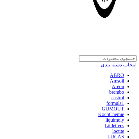
انتخاب دسته بندی
ABRO
Amsoil
Areon
brembo
castrol
formula1
GUMOUT
KochChemie
liquimoly
Littletrees
loctite
LUCAS