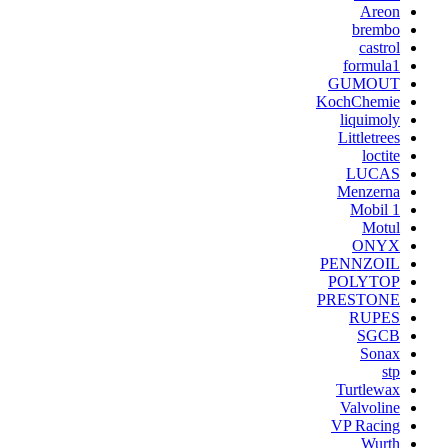
Areon
brembo
castrol
formula1
GUMOUT
KochChemie
liquimoly
Littletrees
loctite
LUCAS
Menzerna
Mobil 1
Motul
ONYX
PENNZOIL
POLYTOP
PRESTONE
RUPES
SGCB
Sonax
stp
Turtlewax
Valvoline
VP Racing
Wurth