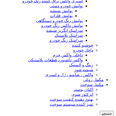
اسپری واکس براق کننده رنگ خودرو
پولیش خودرو دستی
پولیش شیشه
پولیش فلزات
پولیش رنگ خودرو دستگاهی
پولیش واکس رنگ خودرو
سرامیک ابگریز شیشه
سرامیک پلاستیک
سرامیک رنگ خودرو
خوشبو کننده
داخل خودرو
داخلی واکس چرم
واکس داشبورد قطعات پلاستیکی
رینگ و لاستیک
شیشه شور
واکس ، شامپو ، ژل و اسپری
مکمل روغن
مکمل سوخت
اکتان بوستر
انژکتور شوی
بهبود دهنده کیفیت سوخت
تمیز کننده سیستم سوخت
جستجو