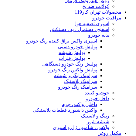
روغن هیدرولیک فرمان
کولانت ضد یخ
محصولات تهران کار119
مراقبت خودرو
اسپری تصفیه هوا
اسفنج ، دستمال ، پد ، دستکش
بدنه خودرو
اسپری واکس براق کننده رنگ خودرو
پولیش خودرو دستی
پولیش شیشه
پولیش فلزات
پولیش رنگ خودرو دستگاهی
پولیش واکس رنگ خودرو
سرامیک ابگریز شیشه
سرامیک پلاستیک
سرامیک رنگ خودرو
خوشبو کننده
داخل خودرو
داخلی واکس چرم
واکس داشبورد قطعات پلاستیکی
رینگ و لاستیک
شیشه شور
واکس ، شامپو ، ژل و اسپری
مکمل روغن