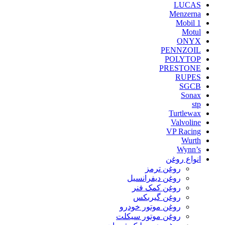
LUCAS
Menzerna
Mobil 1
Motul
ONYX
PENNZOIL
POLYTOP
PRESTONE
RUPES
SGCB
Sonax
stp
Turtlewax
Valvoline
VP Racing
Wurth
Wynn’s
انواع روغن
روغن ترمز
روغن دیفرانسیل
روغن کمک فنر
روغن گیربکس
روغن موتور خودرو
روغن موتور سیکلت