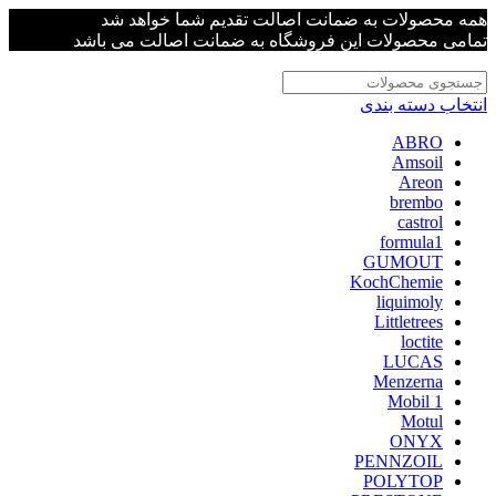
همه محصولات به ضمانت اصالت تقدیم شما خواهد شد
تمامی محصولات این فروشگاه به ضمانت اصالت می باشد
انتخاب دسته بندی
ABRO
Amsoil
Areon
brembo
castrol
formula1
GUMOUT
KochChemie
liquimoly
Littletrees
loctite
LUCAS
Menzerna
Mobil 1
Motul
ONYX
PENNZOIL
POLYTOP