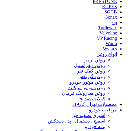
PRESTONE
RUPES
SGCB
Sonax
stp
Turtlewax
Valvoline
VP Racing
Wurth
Wynn’s
انواع روغن
روغن ترمز
روغن دیفرانسیل
روغن کمک فنر
روغن گیربکس
روغن موتور خودرو
روغن موتور سیکلت
روغن هیدرولیک فرمان
کولانت ضد یخ
محصولات تهران کار119
مراقبت خودرو
اسپری تصفیه هوا
اسفنج ، دستمال ، پد ، دستکش
بدنه خودرو