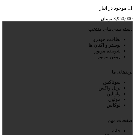
11 موجود در انبار
3,950,000
تومان
دسته بندی های منتخب
نظافت خودرو
بوستر و اکتان ها
شوینده موتور
روغن موتور
برندهای ما
سوناکس
ترتل واکس
واوالین
موتول
لوکاس
صفحات مهم
خانه