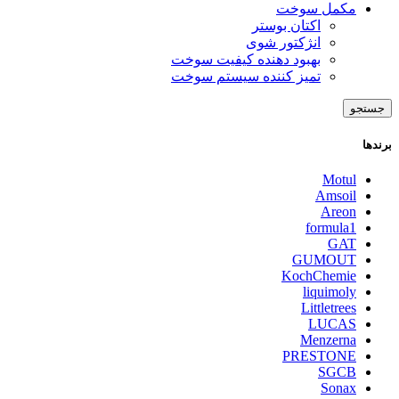
مکمل سوخت
اکتان بوستر
انژکتور شوی
بهبود دهنده کیفیت سوخت
تمیز کننده سیستم سوخت
جستجو
برندها
Motul
Amsoil
Areon
formula1
GAT
GUMOUT
KochChemie
liquimoly
Littletrees
LUCAS
Menzerna
PRESTONE
SGCB
Sonax