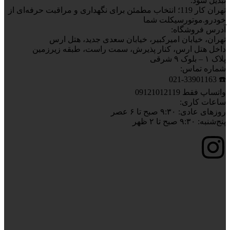
تبدیل شود.
تهران کار 119؛ انتخاب مطمئن برای نگهداری و مراقبت حرفه‌ای از
خودرو.موتورسیکلت شما
آدرس فروشگاه:
تهران، خیابان امیرکبیر، خیابان سعدی جدید، هتل ارس
داخل هتل ارس، کنار پذیرش، سمت راست، طبقه زیرزمین
پلاک ۱ – بلوک ۹ شرقی
شماره تماس:
☎️ 021-33901163
واتساپ فقط 09121012119
ساعات کاری:
روزهای عادی: ۹:۳۰ صبح تا ۶ عصر
پنج‌شنبه: ۹:۳۰ صبح تا ۲ ظهر