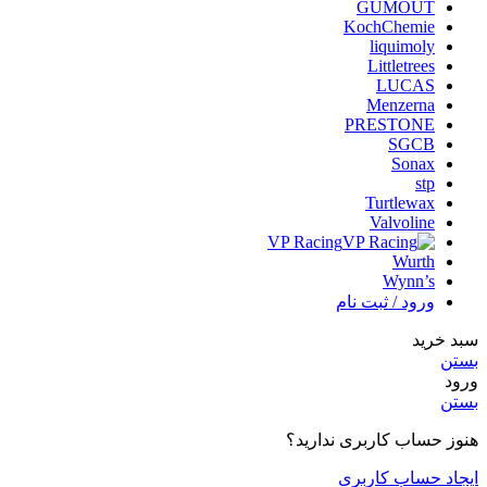
GUMOUT
KochChemie
liquimoly
Littletrees
LUCAS
Menzerna
PRESTONE
SGCB
Sonax
stp
Turtlewax
Valvoline
VP Racing
Wurth
Wynn’s
ورود / ثبت نام
سبد خرید
بستن
ورود
بستن
هنوز حساب کاربری ندارید؟
ایجاد حساب کاربری