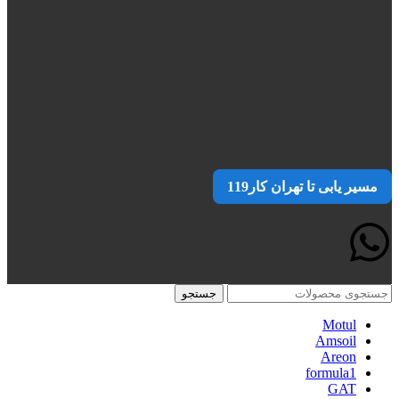
مسیر یابی تا تهران کار119
جستجو
Motul
Amsoil
Areon
formula1
GAT