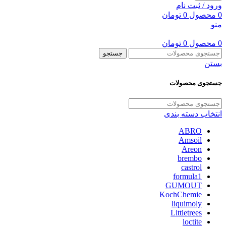
ورود / ثبت نام
0
محصول
0
تومان
منو
0
محصول
0
تومان
جستجو
بستن
جستجوی محصولات
انتخاب دسته بندی
ABRO
Amsoil
Areon
brembo
castrol
formula1
GUMOUT
KochChemie
liquimoly
Littletrees
loctite