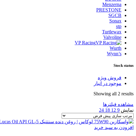
Menzerna
PRESTONE
SGCB
Sonax
stp
Turtlewax
Valvoline
VP Racing
Wurth
Wynn’s
Stock status
فروش ویژه
موجود در انبار
Showing all 2 results
مشاهده فیلترها
نمایش
9
12
18
24
افزودن به سبد خرید