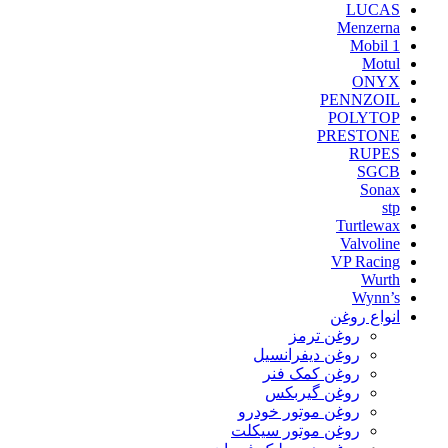
LUCAS
Menzerna
Mobil 1
Motul
ONYX
PENNZOIL
POLYTOP
PRESTONE
RUPES
SGCB
Sonax
stp
Turtlewax
Valvoline
VP Racing
Wurth
Wynn’s
انواع روغن
روغن ترمز
روغن دیفرانسیل
روغن کمک فنر
روغن گیربکس
روغن موتور خودرو
روغن موتور سیکلت