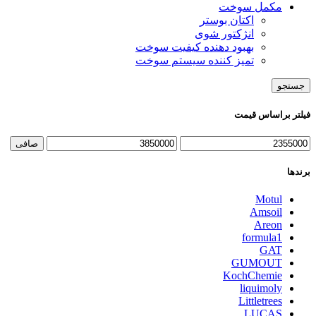
مکمل سوخت
اکتان بوستر
انژکتور شوی
بهبود دهنده کیفیت سوخت
تمیز کننده سیستم سوخت
جستجو
فیلتر براساس قیمت
حداقل
حداكثر
صافی
قیمت
قيمت
برندها
Motul
Amsoil
Areon
formula1
GAT
GUMOUT
KochChemie
liquimoly
Littletrees
LUCAS