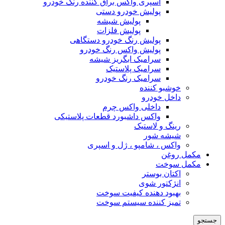
اسپری واکس براق کننده رنگ خودرو
پولیش خودرو دستی
پولیش شیشه
پولیش فلزات
پولیش رنگ خودرو دستگاهی
پولیش واکس رنگ خودرو
سرامیک ابگریز شیشه
سرامیک پلاستیک
سرامیک رنگ خودرو
خوشبو کننده
داخل خودرو
داخلی واکس چرم
واکس داشبورد قطعات پلاستیکی
رینگ و لاستیک
شیشه شور
واکس ، شامپو ، ژل و اسپری
مکمل روغن
مکمل سوخت
اکتان بوستر
انژکتور شوی
بهبود دهنده کیفیت سوخت
تمیز کننده سیستم سوخت
جستجو