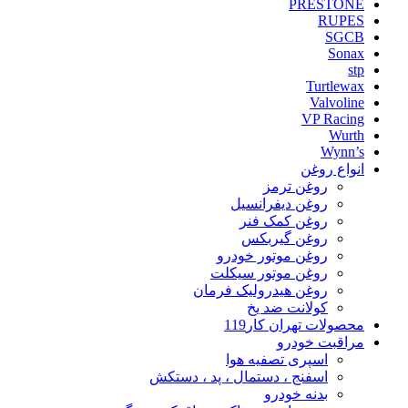
PRESTONE
RUPES
SGCB
Sonax
stp
Turtlewax
Valvoline
VP Racing
Wurth
Wynn’s
انواع روغن
روغن ترمز
روغن دیفرانسیل
روغن کمک فنر
روغن گیربکس
روغن موتور خودرو
روغن موتور سیکلت
روغن هیدرولیک فرمان
کولانت ضد یخ
محصولات تهران کار119
مراقبت خودرو
اسپری تصفیه هوا
اسفنج ، دستمال ، پد ، دستکش
بدنه خودرو