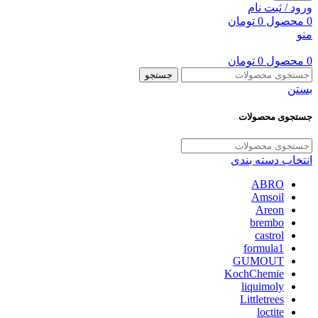
ورود / ثبت نام
0
محصول
0
تومان
منو
0
محصول
0
تومان
جستجو
بستن
جستجوی محصولات
انتخاب دسته بندی
ABRO
Amsoil
Areon
brembo
castrol
formula1
GUMOUT
KochChemie
liquimoly
Littletrees
loctite