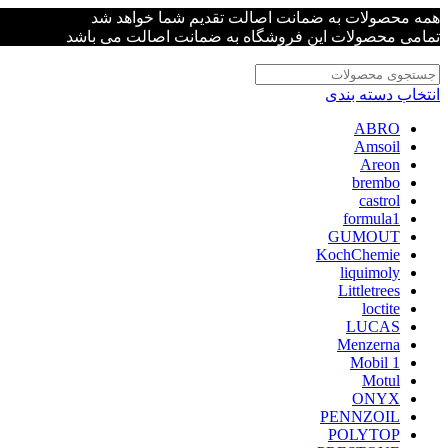
همه محصولات به ضمانت اصالت تقدیم شما خواهد شد
تمامی محصولات این فروشگاه به ضمانت اصالت می باشد
انتخاب دسته بندی
ABRO
Amsoil
Areon
brembo
castrol
formula1
GUMOUT
KochChemie
liquimoly
Littletrees
loctite
LUCAS
Menzerna
Mobil 1
Motul
ONYX
PENNZOIL
POLYTOP