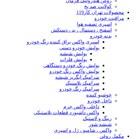
روغن هیدرولیک فرمان
کولانت ضد یخ
محصولات تهران کار119
مراقبت خودرو
اسپری تصفیه هوا
اسفنج ، دستمال ، پد ، دستکش
بدنه خودرو
اسپری واکس براق کننده رنگ خودرو
پولیش خودرو دستی
پولیش شیشه
پولیش فلزات
پولیش رنگ خودرو دستگاهی
پولیش واکس رنگ خودرو
سرامیک ابگریز شیشه
سرامیک پلاستیک
سرامیک رنگ خودرو
خوشبو کننده
داخل خودرو
داخلی واکس چرم
واکس داشبورد قطعات پلاستیکی
رینگ و لاستیک
شیشه شور
واکس ، شامپو ، ژل و اسپری
مکمل روغن